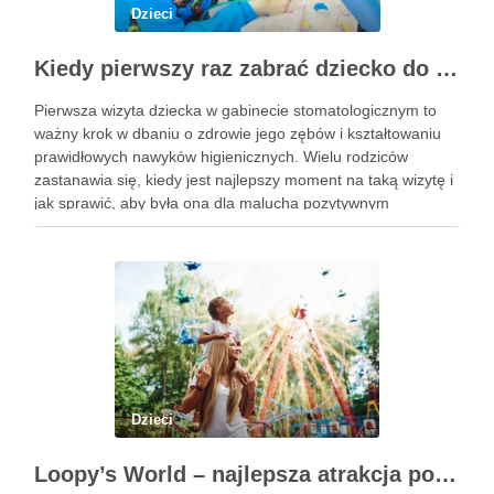
Dzieci
Kiedy pierwszy raz zabrać dziecko do dentysty? Wskazówki dla rodziców
Pierwsza wizyta dziecka w gabinecie stomatologicznym to
ważny krok w dbaniu o zdrowie jego zębów i kształtowaniu
prawidłowych nawyków higienicznych. Wielu rodziców
zastanawia się, kiedy jest najlepszy moment na taką wizytę i
jak sprawić, aby była ona dla malucha pozytywnym
doświadczeniem. Na te pytania odpowiada doświadczony
stomatolog Olsztyn. Dlaczego wczesna …
Dzieci
Loopy’s World – najlepsza atrakcja pod dachem dla dzieci w Gdańsku