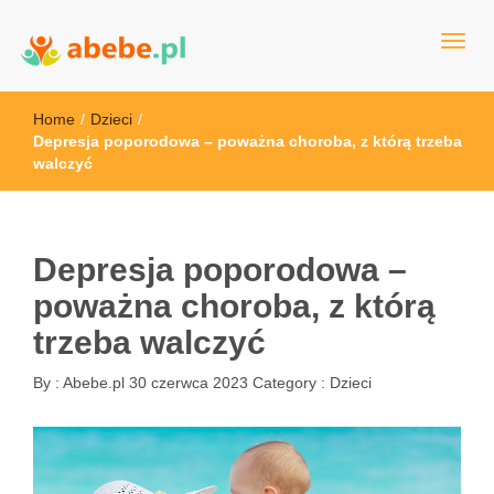
Wszystko dla dzieci - Polska
Abebe
Home
/
Dzieci
/
Depresja poporodowa – poważna choroba, z którą trzeba
walczyć
Depresja poporodowa –
poważna choroba, z którą
trzeba walczyć
By :
Abebe.pl
30 czerwca 2023
Category :
Dzieci