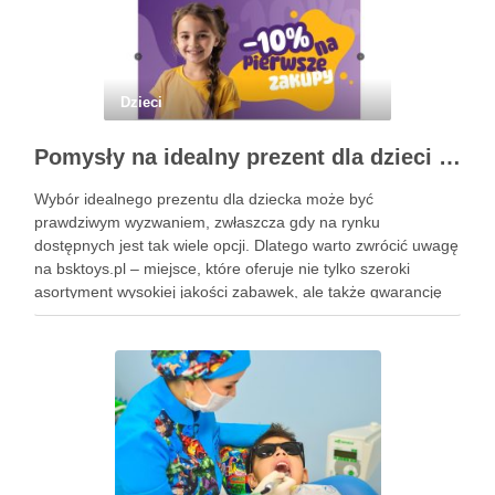
Dzieci
Pomysły na idealny prezent dla dzieci z BSKToys
Wybór idealnego prezentu dla dziecka może być
prawdziwym wyzwaniem, zwłaszcza gdy na rynku
dostępnych jest tak wiele opcji. Dlatego warto zwrócić uwagę
na bsktoys.pl – miejsce, które oferuje nie tylko szeroki
asortyment wysokiej jakości zabawek, ale także gwarancję
bezpieczeństwa i trwałości. Każdy rodzic pragnie, aby jego
pociecha miała zabawki, które …