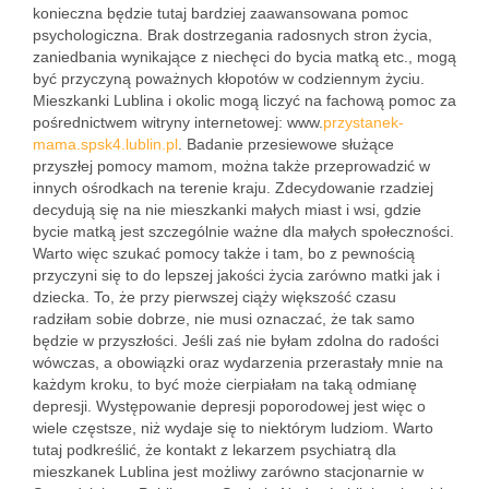
konieczna będzie tutaj bardziej zaawansowana pomoc
psychologiczna. Brak dostrzegania radosnych stron życia,
zaniedbania wynikające z niechęci do bycia matką etc., mogą
być przyczyną poważnych kłopotów w codziennym życiu.
Mieszkanki Lublina i okolic mogą liczyć na fachową pomoc za
pośrednictwem witryny internetowej: www.
przystanek-
mama.spsk4.lublin.pl
. Badanie przesiewowe służące
przyszłej pomocy mamom, można także przeprowadzić w
innych ośrodkach na terenie kraju. Zdecydowanie rzadziej
decydują się na nie mieszkanki małych miast i wsi, gdzie
bycie matką jest szczególnie ważne dla małych społeczności.
Warto więc szukać pomocy także i tam, bo z pewnością
przyczyni się to do lepszej jakości życia zarówno matki jak i
dziecka. To, że przy pierwszej ciąży większość czasu
radziłam sobie dobrze, nie musi oznaczać, że tak samo
będzie w przyszłości. Jeśli zaś nie byłam zdolna do radości
wówczas, a obowiązki oraz wydarzenia przerastały mnie na
każdym kroku, to być może cierpiałam na taką odmianę
depresji. Występowanie depresji poporodowej jest więc o
wiele częstsze, niż wydaje się to niektórym ludziom. Warto
tutaj podkreślić, że kontakt z lekarzem psychiatrą dla
mieszkanek Lublina jest możliwy zarówno stacjonarnie w