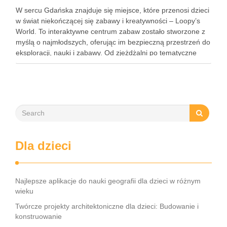
W sercu Gdańska znajduje się miejsce, które przenosi dzieci
w świat niekończącej się zabawy i kreatywności – Loopy’s
World. To interaktywne centrum zabaw zostało stworzone z
myślą o najmłodszych, oferując im bezpieczną przestrzeń do
eksploracji, nauki i zabawy. Od zjeżdżalni po tematyczne
strefy, Loopy’s World zaspokaja różnorodne potrzeby dzieci,
angażując …
Dla dzieci
Najlepsze aplikacje do nauki geografii dla dzieci w różnym
wieku
Twórcze projekty architektoniczne dla dzieci: Budowanie i
konstruowanie