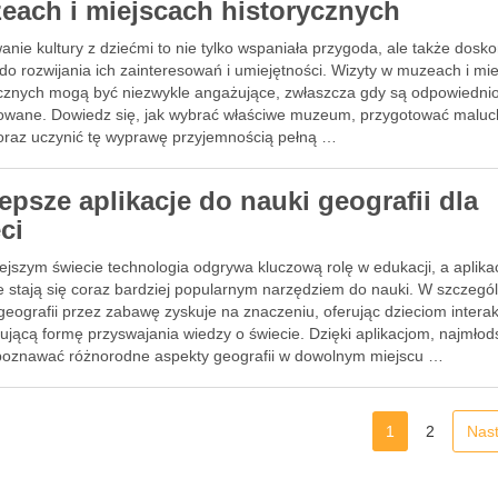
each i miejscach historycznych
nie kultury z dziećmi to nie tylko wspaniała przygoda, ale także dosk
do rozwijania ich zainteresowań i umiejętności. Wizyty w muzeach i mi
ycznych mogą być niezwykle angażujące, zwłaszcza gdy są odpowiedni
owane. Dowiedz się, jak wybrać właściwe muzeum, przygotować maluc
 oraz uczynić tę wyprawę przyjemnością pełną …
epsze aplikacje do nauki geografii dla
ci
ejszym świecie technologia odgrywa kluczową rolę w edukacji, a aplika
e stają się coraz bardziej popularnym narzędziem do nauki. W szczegó
geografii przez zabawę zyskuje na znaczeniu, oferując dzieciom intera
ującą formę przyswajania wiedzy o świecie. Dzięki aplikacjom, najmłod
oznawać różnorodne aspekty geografii w dowolnym miejscu …
1
2
Nas