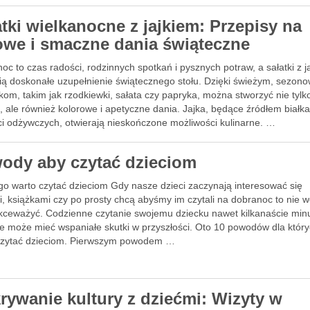
atki wielkanocne z jajkiem: Przepisy na
owe i smaczne dania świąteczne
oc to czas radości, rodzinnych spotkań i pysznych potraw, a sałatki z j
ią doskonałe uzupełnienie świątecznego stołu. Dzięki świeżym, sezon
kom, takim jak rzodkiewki, sałata czy papryka, można stworzyć nie tylk
 ale również kolorowe i apetyczne dania. Jajka, będące źródłem białka
ci odżywczych, otwierają nieskończone możliwości kulinarne. …
ody aby czytać dzieciom
go warto czytać dzieciom Gdy nasze dzieci zaczynają interesować się
, książkami czy po prosty chcą abyśmy im czytali na dobranoc to nie 
ekceważyć. Codzienne czytanie swojemu dziecku nawet kilkanaście min
ie może mieć wspaniałe skutki w przyszłości. Oto 10 powodów dla któr
czytać dzieciom. Pierwszym powodem …
rywanie kultury z dziećmi: Wizyty w