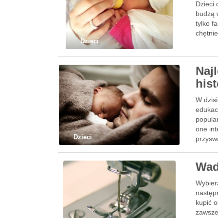
Dzieci 
budzą 
tylko f
chętnie
Dzieci
Naj
hist
W dzisi
edukacj
popular
one int
Dzieci
przyswa
Wad
Wybier
następ
kupić o
zawsze