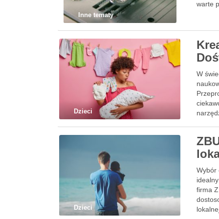
warte p
Inne tematy
Kre
Doś
W świec
naukowc
Przepr
ciekaw
Dzieci
narzędz
ZBU
lok
Wybór 
idealn
firma Z
dostoso
Dzieci
lokaln