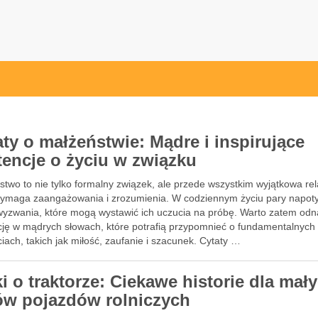
aty o małżeństwie: Mądre i inspirujące
tencje o życiu w związku
two to nie tylko formalny związek, ale przede wszystkim wyjątkowa rel
wymaga zaangażowania i zrozumienia. W codziennym życiu pary napot
wyzwania, które mogą wystawić ich uczucia na próbę. Warto zatem odn
ację w mądrych słowach, które potrafią przypomnieć o fundamentalnych
iach, takich jak miłość, zaufanie i szacunek. Cytaty …
i o traktorze: Ciekawe historie dla mał
ów pojazdów rolniczych