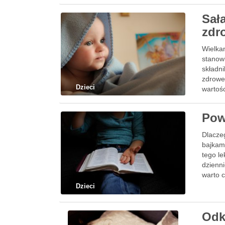
Sał
zdr
Wielkan
stanow
składni
zdrowe,
Dzieci
wartoś
Pow
Dlacze
bajkami
tego l
dzienn
warto 
Dzieci
Odk