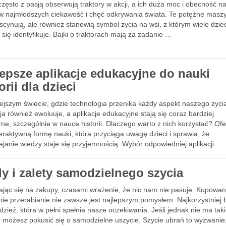
często z pasją obserwują traktory w akcji, a ich duża moc i obecność n
w najmłodszych ciekawość i chęć odkrywania świata. Te potężne maszy
ascynują, ale również stanowią symbol życia na wsi, z którym wiele dzie
 się identyfikuje. Bajki o traktorach mają za zadanie …
lepsze aplikacje edukacyjne do nauki
orii dla dzieci
ejszym świecie, gdzie technologia przenika każdy aspekt naszego życi
a również ewoluuje, a aplikacje edukacyjne stają się coraz bardziej
ne, szczególnie w nauce historii. Dlaczego warto z nich korzystać? Ofe
eraktywną formę nauki, która przyciąga uwagę dzieci i sprawia, że
janie wiedzy staje się przyjemnością. Wybór odpowiedniej aplikacji …
y i zalety samodzielnego szycia
ając się na zakupy, czasami wrażenie, że nic nam nie pasuje. Kupowan
nie przerabianie nie zawsze jest najlepszym pomysłem. Najkorzystniej 
dzież, która w pełni spełnia nasze oczekiwania. Jeśli jednak nie ma taki
 możesz pokusić się o samodzielne uszycie. Szycie ubrań to wyzwanie,