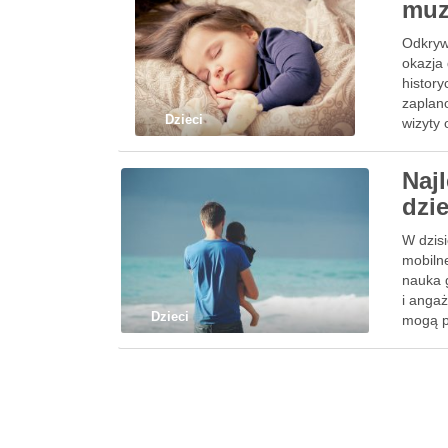
muz
Odkrywa
okazja 
histor
zaplan
Dzieci
wizyty
Najl
dzie
W dzisi
mobiln
nauka 
i angaż
Dzieci
mogą p