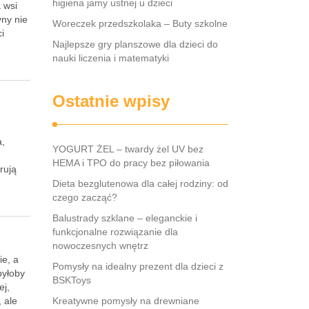
higiena jamy ustnej u dzieci
a wsi
ny nie
Woreczek przedszkolaka – Buty szkolne
ci
Najlepsze gry planszowe dla dzieci do
nauki liczenia i matematyki
Ostatnie wpisy
a,
YOGURT ŻEL – twardy żel UV bez
HEMA i TPO do pracy bez piłowania
rują
Dieta bezglutenowa dla całej rodziny: od
czego zacząć?
Balustrady szklane – eleganckie i
funkcjonalne rozwiązanie dla
nowoczesnych wnętrz
ie, a
Pomysły na idealny prezent dla dzieci z
byłoby
BSKToys
ej,
 ale
Kreatywne pomysły na drewniane