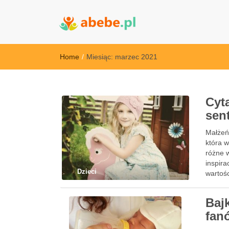
Abebe
Wszystko dla dzieci - Polska
Home
/
Miesiąc:
marzec 2021
Cyt
sen
Małżeńs
która 
różne 
inspir
Dzieci
wartośc
Bajk
fan