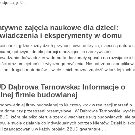
odjęcia, jeśli …
atywne zajęcia naukowe dla dzieci:
wiadczenia i eksperymenty w domu
ie nauki, gdzie każdy dzień przynosi nowe odkrycia, dzieci są natural
ami, gotowymi do eksploracji otaczającej je rzeczywistości.
owadzanie doświadczeń w domu to doskonały sposób na rozwijanie ich
ości oraz umiejętności krytycznego myślenia. Nie potrzeba skomplikow
i ani drogich materiałów – wiele z nich można znaleźć w każdej kuchn
D Dąbrowa Tarnowska: Informacje o
alnej firmie budowlanej
odpowiedniej firmy budowlanej to kluczowy krok w realizacji marzeń o
ym domu czy przestrzeni przemysłowej. W Dąbrowie Tarnowskiej wyróżn
BUD, która nie tylko oferuje szeroki wachlarz usług budowlanych, ale t
wuje swoje działania do indywidualnych potrzeb klientów. Dzięki blisko
ej i zaangażowaniu w każdy projekt, ZBUD gwarantuje …