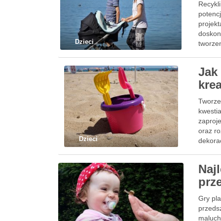
Recykli
potenc
projek
doskon
Dzieci
tworze
Jak
kre
Tworzen
kwestia
zaproj
oraz ro
Dzieci
dekora
Naj
prz
Gry pl
przeds
maluch