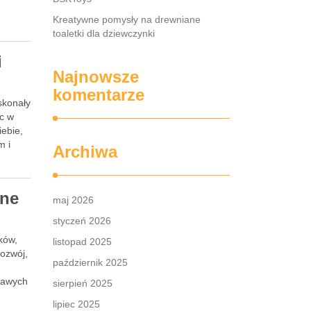
Kreatywne pomysły na drewniane
toaletki dla dziewczynki
i
Najnowsze
komentarze
oskonały
ąc w
iebie,
m i
Archiwa
zne
maj 2026
styczeń 2026
ków,
listopad 2025
rozwój,
październik 2025
kawych
sierpień 2025
lipiec 2025