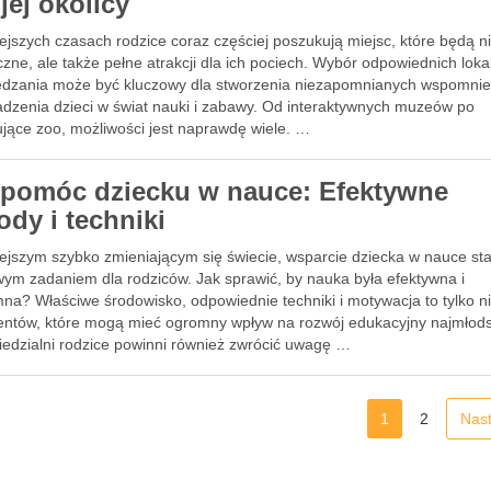
jej okolicy
ejszych czasach rodzice coraz częściej poszukują miejsc, które będą ni
zne, ale także pełne atrakcji dla ich pociech. Wybór odpowiednich lokal
edzania może być kluczowy dla stworzenia niezapomnianych wspomnie
dzenia dzieci w świat nauki i zabawy. Od interaktywnych muzeów po
ujące zoo, możliwości jest naprawdę wiele. …
 pomóc dziecku w nauce: Efektywne
ody i techniki
ejszym szybko zmieniającym się świecie, wsparcie dziecka w nauce sta
wym zadaniem dla rodziców. Jak sprawić, by nauka była efektywna i
na? Właściwe środowisko, odpowiednie techniki i motywacja to tylko n
entów, które mogą mieć ogromny wpływ na rozwój edukacyjny najmłod
edzialni rodzice powinni również zwrócić uwagę …
1
2
Nas