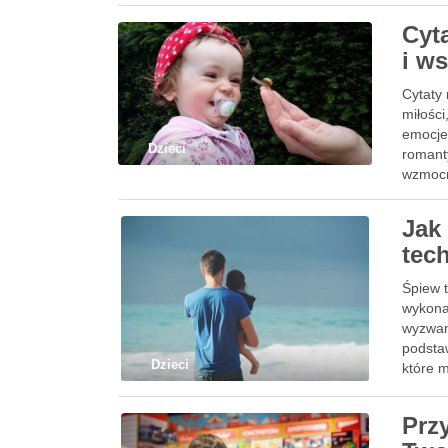
Cyt
i w
Cytaty 
miłości
emocje,
Dzieci
romant
wzmocn
Jak
tec
Śpiew 
wykona
wyzwan
podsta
Dzieci
które 
płynąc
Prz