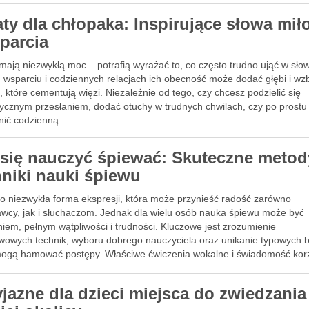
aty dla chłopaka: Inspirujące słowa mił
sparcia
mają niezwykłą moc – potrafią wyrażać to, co często trudno ująć w sło
, wsparciu i codziennych relacjach ich obecność może dodać głębi i wz
 które cementują więzi. Niezależnie od tego, czy chcesz podzielić się
ycznym przesłaniem, dodać otuchy w trudnych chwilach, czy po prostu
ić codzienną …
 się nauczyć śpiewać: Skuteczne metod
hniki nauki śpiewu
to niezwykła forma ekspresji, która może przynieść radość zarówno
wcy, jak i słuchaczom. Jednak dla wielu osób nauka śpiewu może być
iem, pełnym wątpliwości i trudności. Kluczowe jest zrozumienie
wowych technik, wyboru dobrego nauczyciela oraz unikanie typowych 
mogą hamować postępy. Właściwe ćwiczenia wokalne i świadomość kor
ych …
yjazne dla dzieci miejsca do zwiedzania