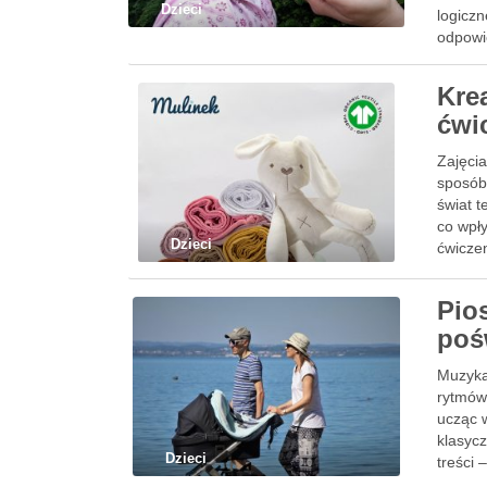
Dzieci
logicz
odpowi
Krea
ćwi
Zajęcia
sposób
świat t
co wpł
Dzieci
ćwicze
Pio
poś
Muzyka
rytmów 
ucząc 
klasyc
Dzieci
treści 