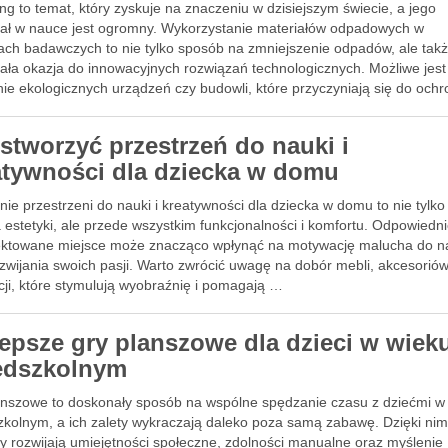
ng to temat, który zyskuje na znaczeniu w dzisiejszym świecie, a jego
jał w nauce jest ogromny. Wykorzystanie materiałów odpadowych w
tach badawczych to nie tylko sposób na zmniejszenie odpadów, ale tak
ała okazja do innowacyjnych rozwiązań technologicznych. Możliwe jest
nie ekologicznych urządzeń czy budowli, które przyczyniają się do och
 stworzyć przestrzeń do nauki i
atywności dla dziecka w domu
ie przestrzeni do nauki i kreatywności dla dziecka w domu to nie tylko
 estetyki, ale przede wszystkim funkcjonalności i komfortu. Odpowiedn
ektowane miejsce może znacząco wpłynąć na motywację malucha do n
zwijania swoich pasji. Warto zwrócić uwagę na dobór mebli, akcesorió
cji, które stymulują wyobraźnię i pomagają …
lepsze gry planszowe dla dzieci w wiek
edszkolnym
anszowe to doskonały sposób na wspólne spędzanie czasu z dziećmi w
zkolnym, a ich zalety wykraczają daleko poza samą zabawę. Dzięki ni
y rozwijają umiejętności społeczne, zdolności manualne oraz myślenie