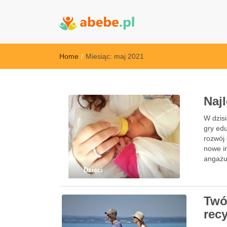
Abebe
Wszystko dla dzieci - Polska
Home
/
Miesiąc:
maj 2021
Naj
W dzisi
gry ed
rozwój 
nowe in
angażu
Dzieci
Twó
rec