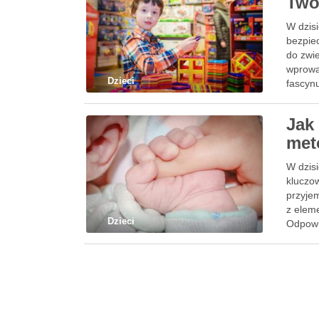
Two
W dzisi
bezpiec
do zwi
wprowa
Dzieci
fascyn
Jak
met
W dzisi
kluczo
przyjem
z elem
Dzieci
Odpowi