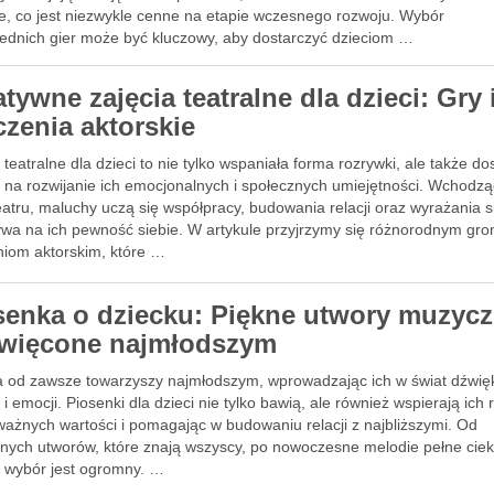
ne, co jest niezwykle cenne na etapie wczesnego rozwoju. Wybór
ednich gier może być kluczowy, aby dostarczyć dzieciom …
tywne zajęcia teatralne dla dzieci: Gry 
czenia aktorskie
 teatralne dla dzieci to nie tylko wspaniała forma rozrywki, ale także d
 na rozwijanie ich emocjonalnych i społecznych umiejętności. Wchodz
eatru, maluchy uczą się współpracy, budowania relacji oraz wyrażania s
ywa na ich pewność siebie. W artykule przyjrzymy się różnorodnym gro
niom aktorskim, które …
senka o dziecku: Piękne utwory muzyc
więcone najmłodszym
 od zawsze towarzyszy najmłodszym, wprowadzając ich w świat dźwię
i emocji. Piosenki dla dzieci nie tylko bawią, ale również wspierają ich 
ważnych wartości i pomagając w budowaniu relacji z najbliższymi. Od
znych utworów, które znają wszyscy, po nowoczesne melodie pełne cie
– wybór jest ogromny. …