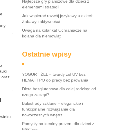
Najlepsze gry planszowe dla dzieci z
elementami strategii
że
Jak wspierać rozwój językowy u dzieci:
Zabawy i aktywności
rony …
Uwaga na kolanka! Ochraniacze na
kolana dla niemowląt
Ostatnie wpisy
io
auki
YOGURT ŻEL – twardy żel UV bez
w oraz
HEMA i TPO do pracy bez piłowania
Dieta bezglutenowa dla całej rodziny: od
czego zacząć?
u
Balustrady szklane – eleganckie i
funkcjonalne rozwiązanie dla
nowoczesnych wnętrz
 wieku
m
Pomysły na idealny prezent dla dzieci z
BSKToys