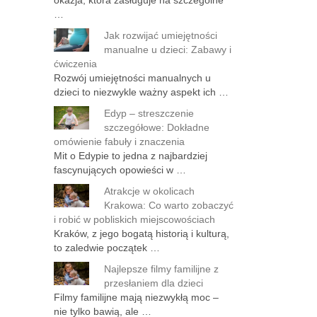
okazja, która zasługuje na szczególne
…
Jak rozwijać umiejętności
manualne u dzieci: Zabawy i
ćwiczenia
Rozwój umiejętności manualnych u
dzieci to niezwykle ważny aspekt ich …
Edyp – streszczenie
szczegółowe: Dokładne
omówienie fabuły i znaczenia
Mit o Edypie to jedna z najbardziej
fascynujących opowieści w …
Atrakcje w okolicach
Krakowa: Co warto zobaczyć
i robić w pobliskich miejscowościach
Kraków, z jego bogatą historią i kulturą,
to zaledwie początek …
Najlepsze filmy familijne z
przesłaniem dla dzieci
Filmy familijne mają niezwykłą moc –
nie tylko bawią, ale …