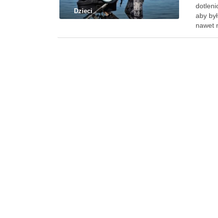
dotleni
Dzieci
aby by
nawet 