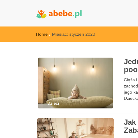
Abebe
Wszystko dla dzieci - Polska
Home
/
Miesiąc:
styczeń 2020
Jed
poof
Ciąża 
zachod
jego k
Dziecko
Dzieci
Jak
Zab