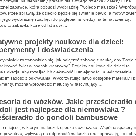
z pomysłu na niebanalny prezent dla swojego dziecka? Zależy Ci na
cznej zabawce, która pobudzi wyobraźnię Twojego maluszka? Wypróbu
ów, które sprawią, że dziecko będzie się świetnie bawić, a motyw zwie
 jego wyobraźnię i zachęci do pogłębiania wiedzy na temat zwierząt.
ków to zabawki, które od lat są w …
atywne projekty naukowe dla dzieci:
perymenty i doświadczenia
dykolwiek zastanawiałeś się, jak połączyć zabawę z nauką, aby Twoje d
odkrywać świat w sposób kreatywny? Projekty naukowe dla dzieci to
ła okazja, aby rozwijać ich ciekawość i umiejętności, a jednocześnie
ić im radość z odkrywania. Wykorzystując łatwo dostępne materiały i p
ymenty, można wprowadzić maluchy w fascynujący …
esoria do wózków. Jakie prześcieradło
doli jest najlepsze dla niemowlaka ?
eścieradło do gondoli bambusowe
to miejsce, w którym maluszek spędza dużo czasu. Wspólne spacery 
m powietrzu, wpływają na odporność maluszka oraz sprawiają, że dobr