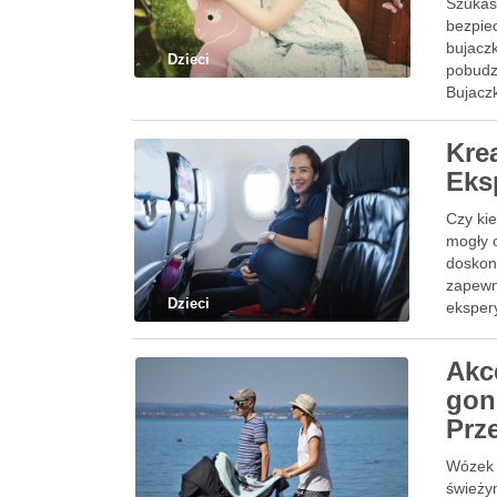
Szukas
bezpie
bujaczk
Dzieci
pobudzi
Bujacz
Kre
Eks
Czy kie
mogły 
doskona
zapewn
Dzieci
eksper
Akc
gon
Prz
Wózek 
świeży