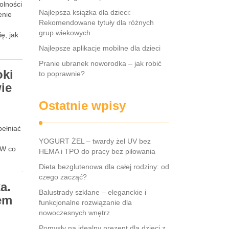
olności
Najlepsza książka dla dzieci:
enie
Rekomendowane tytuły dla różnych
grup wiekowych
ę, jak
Najlepsze aplikacje mobilne dla dzieci
Pranie ubranek noworodka – jak robić
oki
to poprawnie?
ie
Ostatnie wpisy
ełniać
YOGURT ŻEL – twardy żel UV bez
 W co
HEMA i TPO do pracy bez piłowania
Dieta bezglutenowa dla całej rodziny: od
czego zacząć?
a.
Balustrady szklane – eleganckie i
em
funkcjonalne rozwiązanie dla
nowoczesnych wnętrz
Pomysły na idealny prezent dla dzieci z