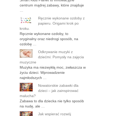
Smart Kids Planet to innowacyjne
centrum mądrej zabawy, które znajduje
…
Ręcznie wykonane ozdoby z
papieru. Origami krok po
kroku.
Ręcznie wykonane ozdoby, to
oryginalny oraz niedrogi sposób, na
ozdobę …
Odkrywanie muzyki z
dziećmi: Pomysły na zajęcia
muzyczne
Muzyka ma niezwykłą moc, zwłaszcza w
życiu dzieci. Wprowadzenie
najmłodszych …
Nowatorskie zabawki dla
dzieci – jak zainspirować
malucha?
Zabawa to dla dziecka nie tylko sposób
na nudę, ale …
Jak wspierać rozwój