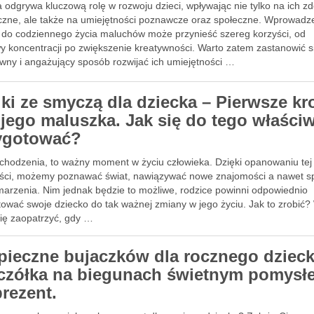
odgrywa kluczową rolę w rozwoju dzieci, wpływając nie tylko na ich zd
yczne, ale także na umiejętności poznawcze oraz społeczne. Wprowadz
 do codziennego życia maluchów może przynieść szereg korzyści, od
y koncentracji po zwiększenie kreatywności. Warto zatem zastanowić si
wny i angażujący sposób rozwijać ich umiejętności …
lki ze smyczą dla dziecka – Pierwsze kr
jego maluszka. Jak się do tego właściw
ygotować?
chodzenia, to ważny moment w życiu człowieka. Dzięki opanowaniu tej
ści, możemy poznawać świat, nawiązywać nowe znajomości a nawet sp
marzenia. Nim jednak będzie to możliwe, rodzice powinni odpowiednio
tować swoje dziecko do tak ważnej zmiany w jego życiu. Jak to zrobić?
się zaopatrzyć, gdy …
pieczne bujaczków dla rocznego dzieck
czółka na biegunach świetnym pomysł
prezent.