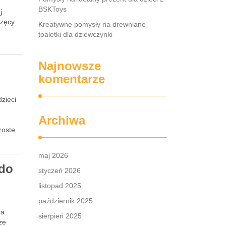
BSKToys
j
rzęcy
Kreatywne pomysły na drewniane
toaletki dla dziewczynki
Najnowsze
komentarze
zieci
Archiwa
roste
maj 2026
 do
styczeń 2026
listopad 2025
październik 2025
na
sierpień 2025
ze