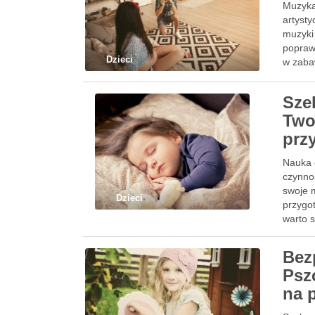
Muzyka 
artyst
muzyki
popraw
Dzieci
w zaba
Sze
Two
prz
Nauka 
czynno
swoje 
Dzieci
przygo
warto 
Bez
Psz
na 