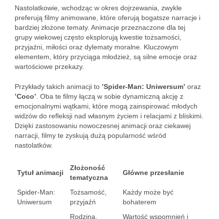
Nastolatkowie, wchodząc w okres dojrzewania, zwykle
preferują filmy animowane, które oferują bogatsze narracje i
bardziej złożone tematy. Animacje przeznaczone dla tej
grupy wiekowej często eksplorują kwestie tożsamości,
przyjaźni, miłości oraz dylematy moralne. Kluczowym
elementem, który przyciąga młodzież, są silne emocje oraz
wartościowe przekazy.
Przykłady takich animacji to
’Spider-Man: Uniwersum’
oraz
’Coco’
. Oba te filmy łączą w sobie dynamiczną akcję z
emocjonalnymi wątkami, które mogą zainspirować młodych
widzów do refleksji nad własnym życiem i relacjami z bliskimi.
Dzięki zastosowaniu nowoczesnej animacji oraz ciekawej
narracji, filmy te zyskują dużą popularność wśród
nastolatków.
Złożoność
Tytuł animacji
Główne przesłanie
tematyczna
Spider-Man:
Tożsamość,
Każdy może być
Uniwersum
przyjaźń
bohaterem
Rodzina,
Wartość wspomnień i