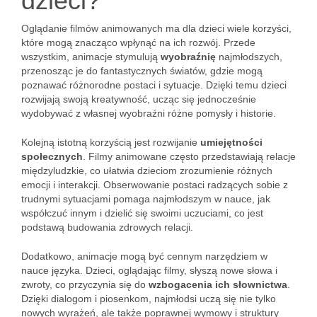
dzieci?
Oglądanie filmów animowanych ma dla dzieci wiele korzyści,
które mogą znacząco wpłynąć na ich rozwój. Przede
wszystkim, animacje stymulują
wyobraźnię
najmłodszych,
przenosząc je do fantastycznych światów, gdzie mogą
poznawać różnorodne postaci i sytuacje. Dzięki temu dzieci
rozwijają swoją kreatywność, ucząc się jednocześnie
wydobywać z własnej wyobraźni różne pomysły i historie.
Kolejną istotną korzyścią jest rozwijanie
umiejętności
społecznych
. Filmy animowane często przedstawiają relacje
międzyludzkie, co ułatwia dzieciom zrozumienie różnych
emocji i interakcji. Obserwowanie postaci radzących sobie z
trudnymi sytuacjami pomaga najmłodszym w nauce, jak
współczuć innym i dzielić się swoimi uczuciami, co jest
podstawą budowania zdrowych relacji.
Dodatkowo, animacje mogą być cennym narzędziem w
nauce języka. Dzieci, oglądając filmy, słyszą nowe słowa i
zwroty, co przyczynia się do
wzbogacenia ich słownictwa
.
Dzięki dialogom i piosenkom, najmłodsi uczą się nie tylko
nowych wyrażeń, ale także poprawnej wymowy i struktury