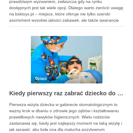
prawdziwym wyzwaniem, zwłaszcza gdy na rynku
dostępnych jest tak wiele opcji. Dlatego warto zwrócić uwagę
na bsktoys.pl – miejsce, które oferuje nie tylko szeroki
asortyment wysokiej jakości zabawek, ale także gwarancję
bezpieczeństwa i trwałości. Każdy rodzic pragnie, aby jego
pociecha miała zabawki, które …
Dzieci
Kiedy pierwszy raz zabrać dziecko do dentysty? Wskazówki dla rodziców
Pierwsza wizyta dziecka w gabinecie stomatologicznym to
ważny krok w dbaniu o zdrowie jego zębów i kształtowaniu
prawidłowych nawyków higienicznych. Wielu rodziców
zastanawia się, kiedy jest najlepszy moment na taką wizytę i
jak sprawić, aby była ona dla malucha pozytywnym