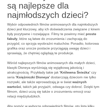
są najlepsze dla
najmłodszych dzieci?
Wybór odpowiednich filmów animowanych dla najmłodszych
dzieci jest kluczowy, aby ich doświadczenia związane z kinem
były pozytywne i rozwijające. Filmy te powinny mieć
proste
fabuły
, które są łatwe do zrozumienia i zachęcają do
przygód, co sprzyja wyobraźni maluchów. Ponadto, kolorowa
grafika oraz urocze postacie przyciągają uwagę dzieci i
sprawiają, że chętniej oglądają te produkcje.
Wśród najlepszych filmów animowanych dla małych dzieci,
klasyki Disneya wyróżniają się wyjątkową jakością i
atrakcyjnością. Przykłady takie jak
’Królewna Śnieżka’
czy
seria
’Księżniczki Disneya’
dostarczają dzieciom nie tylko
rozrywki, ale także wprowadzają je w świat
ważnych
wartości
, takich jak przyjaźń, odwaga czy dobroć. Dzięki tym
filmom, dzieci uczą się także o zrozumieniu emocji oraz
relacji międzyludzkich.
Aby pomóc w wyborze odpowiednich filmów, oto lista kilku