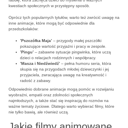
fabułę, która zachęca dzieci do myślenia o ważnych
kwestiach społecznych w przystępny sposób.
Oprócz tych popularnych tytułów, warto też zwrócić uwagę na
inne animacje, które mogą być odpowiednie dla
przedszkolaków:
’Pszczółka Maja’
– przygody małej pszczółki
pokazujące wartość przyjaźni i pracy w zespole.
’Pingu’
– zabawne sytuacje pingwinka, które uczą
dzieci o relacjach rodzinnych i współpracy.
’Masza i Niedźwiedź’
– pełna humoru seria, która
skupia się na przygodach młodej dziewczynki i jej
przyjaciela, zwracająca uwagę na kreatywność i
radość z zabawy.
Odpowiednio dobrane animacje mogą pomóc w rozwijaniu
wyobraźni, empatii oraz zdolności społecznych
najmłodszych, a także stać się inspiracją do rozmów na
ważne tematy życiowe. Dlatego warto wybierać filmy, które
nie tylko bawią, ale również uczą.
Jakie filmy animowane