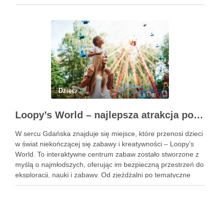
doświadczeniem. Na te pytania odpowiada doświadczony
stomatolog Olsztyn. Dlaczego wczesna …
Dzieci
Loopy’s World – najlepsza atrakcja pod dachem dla dzieci w Gdańsku
W sercu Gdańska znajduje się miejsce, które przenosi dzieci
w świat niekończącej się zabawy i kreatywności – Loopy’s
World. To interaktywne centrum zabaw zostało stworzone z
myślą o najmłodszych, oferując im bezpieczną przestrzeń do
eksploracji, nauki i zabawy. Od zjeżdżalni po tematyczne
strefy, Loopy’s World zaspokaja różnorodne potrzeby dzieci,
angażując …