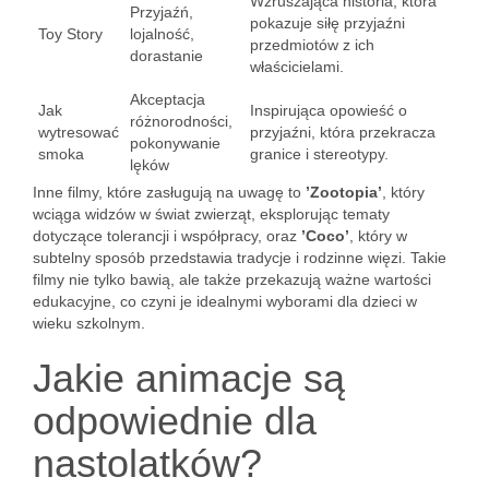
Wzruszająca historia, która
Przyjaźń,
pokazuje siłę przyjaźni
Toy Story
lojalność,
przedmiotów z ich
dorastanie
właścicielami.
Akceptacja
Jak
Inspirująca opowieść o
różnorodności,
wytresować
przyjaźni, która przekracza
pokonywanie
smoka
granice i stereotypy.
lęków
Inne filmy, które zasługują na uwagę to
’Zootopia’
, który
wciąga widzów w świat zwierząt, eksplorując tematy
dotyczące tolerancji i współpracy, oraz
’Coco’
, który w
subtelny sposób przedstawia tradycje i rodzinne więzi. Takie
filmy nie tylko bawią, ale także przekazują ważne wartości
edukacyjne, co czyni je idealnymi wyborami dla dzieci w
wieku szkolnym.
Jakie animacje są
odpowiednie dla
nastolatków?