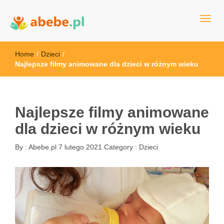
Wszystko dla dzieci - Polska
Abebe
Home
/
Dzieci
/
Najlepsze filmy animowane dla dzieci w różnym wieku
Najlepsze filmy animowane
dla dzieci w różnym wieku
By :
Abebe.pl
7 lutego 2021
Category :
Dzieci