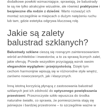
dodatkowe powłoki wzmacniające, sprawiają, że balustrady
te są nie tylko atrakcyjne wizualnie, ale również
praktyczne
i
bezpieczne dla rodzin z dziećmi
. Warto rozważyć ich
montaż szczególnie w miejscach o dużym natężeniu ruchu
lub tam, gdzie estetyka odgrywa kluczową rolę.
Jakie są zalety
balustrad szklanych?
Balustrady szklane
cieszą się rosnącym zainteresowaniem
wśród architektów i inwestorów, a to za sprawą licznych zalet,
jakie oferują. Przede wszystkim przyciągają wzrok swoim
eleganckim wyglądem
i
przejrzystością
. Dzięki tym
cechom harmonijnie wpisują się w różnorodne style wnętrz,
zarówno nowoczesnych, jak i klasycznych.
Inną istotną korzyścią płynącą z zastosowania balustrad
szklanych jest ich zdolność do
optycznego powiększania
przestrzeni
. Przezroczyste szkło wpuszcza do środka
naturalne światło, co sprawia, że pomieszczenia stają się
jaśniejsze i bardziej przestronne – to szczególnie ważne w