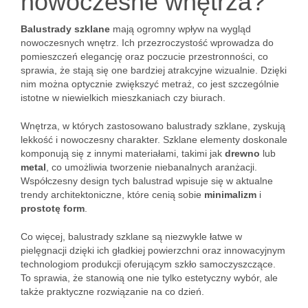
nowoczesne wnętrza?
Balustrady szklane
mają ogromny wpływ na wygląd
nowoczesnych wnętrz. Ich przezroczystość wprowadza do
pomieszczeń elegancję oraz poczucie przestronności, co
sprawia, że stają się one bardziej atrakcyjne wizualnie. Dzięki
nim można optycznie zwiększyć metraż, co jest szczególnie
istotne w niewielkich mieszkaniach czy biurach.
Wnętrza, w których zastosowano balustrady szklane, zyskują
lekkość i nowoczesny charakter. Szklane elementy doskonale
komponują się z innymi materiałami, takimi jak
drewno
lub
metal
, co umożliwia tworzenie niebanalnych aranżacji.
Współczesny design tych balustrad wpisuje się w aktualne
trendy architektoniczne, które cenią sobie
minimalizm
i
prostotę form
.
Co więcej, balustrady szklane są niezwykle łatwe w
pielęgnacji dzięki ich gładkiej powierzchni oraz innowacyjnym
technologiom produkcji oferującym szkło samoczyszczące.
To sprawia, że stanowią one nie tylko estetyczny wybór, ale
także praktyczne rozwiązanie na co dzień.