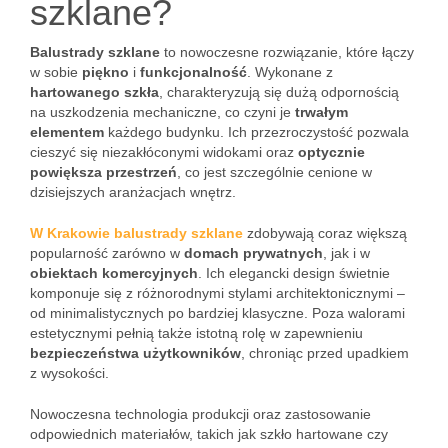
szklane?
Balustrady szklane
to nowoczesne rozwiązanie, które łączy
w sobie
piękno
i
funkcjonalność
. Wykonane z
hartowanego szkła
, charakteryzują się dużą odpornością
na uszkodzenia mechaniczne, co czyni je
trwałym
elementem
każdego budynku. Ich przezroczystość pozwala
cieszyć się niezakłóconymi widokami oraz
optycznie
powiększa przestrzeń
, co jest szczególnie cenione w
dzisiejszych aranżacjach wnętrz.
W Krakowie balustrady szklane
zdobywają coraz większą
popularność zarówno w
domach prywatnych
, jak i w
obiektach komercyjnych
. Ich elegancki design świetnie
komponuje się z różnorodnymi stylami architektonicznymi –
od minimalistycznych po bardziej klasyczne. Poza walorami
estetycznymi pełnią także istotną rolę w zapewnieniu
bezpieczeństwa użytkowników
, chroniąc przed upadkiem
z wysokości.
Nowoczesna technologia produkcji oraz zastosowanie
odpowiednich materiałów, takich jak szkło hartowane czy