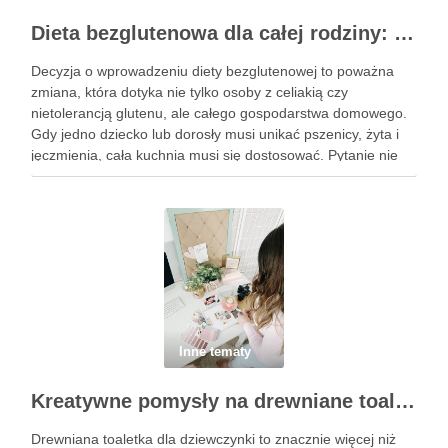
Dieta bezglutenowa dla całej rodziny: od czego zacząć?
Decyzja o wprowadzeniu diety bezglutenowej to poważna
zmiana, która dotyka nie tylko osoby z celiakią czy
nietolerancją glutenu, ale całego gospodarstwa domowego.
Gdy jedno dziecko lub dorosły musi unikać pszenicy, żyta i
jęczmienia, cała kuchnia musi się dostosować. Pytanie nie
brzmi „czy warto”, lecz „jak zrobić to sensownie”. Najpierw
diagnoza, …
Inne tematy
Kreatywne pomysły na drewniane toaletki dla dziewczynki
Drewniana toaletka dla dziewczynki to znacznie więcej niż