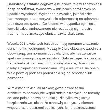
Balustrady szklane
odgrywają kluczową rolę w zapewnieniu
bezpieczeństwa
, zwłaszcza w miejscach narażonych na
upadki z wysokości. Wykonane z wysokiej jakości szkła
hartowanego, charakteryzują się odpornością na uderzenia
oraz duże obciążenia. Co istotne, w przypadku pęknięcia,
kawałki szkła laminowanego nie rozpadają się na ostre
fragmenty, co znacząco obniża ryzyko skaleczeń.
Wysokość i jakość tych balustrad mają ogromne znaczenie
dla ich funkcji ochronnej. Muszą być projektowane zgodnie z
obowiązującymi normami budowlanymi, aby rzeczywiście
spełniały wymogi bezpieczeństwa.
Dobrze zaprojektowana
balustrada
skutecznie chroni osoby starsze, dzieci oraz
osoby z niepełnosprawnościami. Dzięki niej czują się one o
wiele pewniej podczas poruszania się po schodach lub
balkonach.
W miastach takich jak Kraków, gdzie nowoczesna
architektura harmonijnie współistnieje z tradycją, balustrady
szklane pełnią podwójną funkcję. Nie tylko zwiększają
bezpieczeństwo, ale także stanowią estetyczny element
wnętrz oraz przestrzeni publicznych. Ich przezroczystość