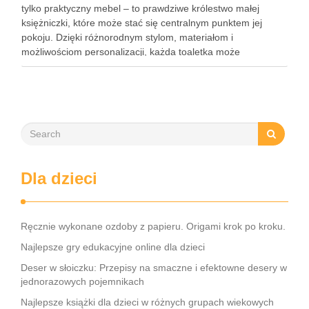
tylko praktyczny mebel – to prawdziwe królestwo małej
księżniczki, które może stać się centralnym punktem jej
pokoju. Dzięki różnorodnym stylom, materiałom i
możliwościom personalizacji, każda toaletka może
odzwierciedlać wyjątkowy charakter dziecka, wprowadzając
do przestrzeni niepowtarzalny klimat. Drewno, jako materiał
trwały i estetyczny, …
Dla dzieci
Ręcznie wykonane ozdoby z papieru. Origami krok po kroku.
Najlepsze gry edukacyjne online dla dzieci
Deser w słoiczku: Przepisy na smaczne i efektowne desery w
jednorazowych pojemnikach
Najlepsze książki dla dzieci w różnych grupach wiekowych