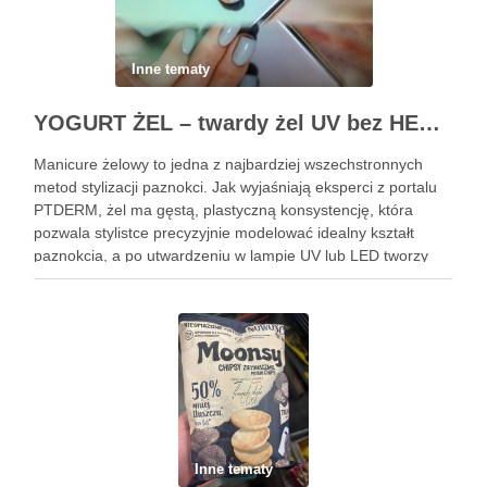
Inne tematy
YOGURT ŻEL – twardy żel UV bez HEMA i TPO do pracy bez piłowania
Manicure żelowy to jedna z najbardziej wszechstronnych
metod stylizacji paznokci. Jak wyjaśniają eksperci z portalu
PTDERM, żel ma gęstą, plastyczną konsystencję, która
pozwala stylistce precyzyjnie modelować idealny kształt
paznokcia, a po utwardzeniu w lampie UV lub LED tworzy
niezwykle twardą i wytrzymałą powłokę. Kluczem do
osiągnięcia perfekcyjnego efektu bez piłowania …
Inne tematy