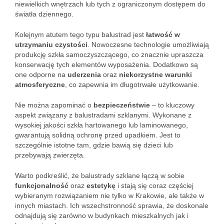
niewielkich wnętrzach lub tych z ograniczonym dostępem do
światła dziennego.
Kolejnym atutem tego typu balustrad jest
łatwość w
utrzymaniu czystości
. Nowoczesne technologie umożliwiają
produkcję szkła samoczyszczącego, co znacznie upraszcza
konserwację tych elementów wyposażenia. Dodatkowo są
one odporne na
uderzenia
oraz
niekorzystne warunki
atmosferyczne
, co zapewnia im długotrwałe użytkowanie.
Nie można zapominać o
bezpieczeństwie
– to kluczowy
aspekt związany z balustradami szklanymi. Wykonane z
wysokiej jakości szkła hartowanego lub laminowanego,
gwarantują solidną ochronę przed upadkiem. Jest to
szczególnie istotne tam, gdzie bawią się dzieci lub
przebywają zwierzęta.
Warto podkreślić, że balustrady szklane łączą w sobie
funkcjonalność
oraz
estetykę
i stają się coraz częściej
wybieranym rozwiązaniem nie tylko w Krakowie, ale także w
innych miastach. Ich wszechstronność sprawia, że doskonale
odnajdują się zarówno w budynkach mieszkalnych jak i