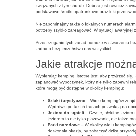
związanych z tym chorób. Dobrze jest również zaws
podstawowe środki opatrunkowe oraz leki przeciwból
Nie zapominajmy także o lokalnych numerach alarm
potrzeby szybko zareagować. W sytuacji awaryjnej
Przestrzeganie tych zasad pomoże w stworzeniu be
zadba o bezpieczeństwo nas wszystkich.
Jakie atrakcje możn
Wybierając kemping, istotne jest, aby przyjrzeć się,
zaplanować wypoczynek, który nie tylko zapewni relak
które mogą być dostępne w okolicy kempingu:
Szlaki turystyczne
– Wiele kempingów znajduj
Wędrówki po takich trasach pozwalają na obco
Jeziora do kąpieli
– Czyste, błękitne jezior
jeziorem to nie tylko plażowanie, ale także m
Parki narodowe
– W okolicy wielu kempingów 
doskonała okazja, by zobaczyć dziką przyrodę