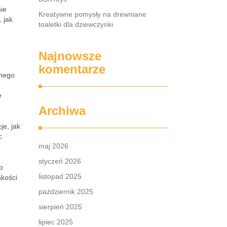
nie
Kreatywne pomysły na drewniane
 jak
toaletki dla dziewczynki
Najnowsze
komentarze
jnego
e
Archiwa
e, jak
c
maj 2026
styczeń 2026
b
listopad 2025
kości
październik 2025
sierpień 2025
lipiec 2025