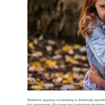
Dzieci
Rodzinne wyprawy na kemping to doskonały sposób n
być wyzwaniem. Kluczowe jest znalezienie idealnego