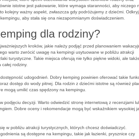
Równie istotne jest pakowanie, które wymaga staranności, aby niczego 
o kolejny ważny aspekt, zwłaszcza gdy podróżujemy z dziećmi. Odkryj,
 kempingu, aby stała się ona niezapomnianym doświadczeniem.
kemping dla rodziny?
ajważniejszych kroków, jakie należy podjąć przed planowaniem wakacy
atego warto zwrócić uwagę na kempingi usytuowane w pobliżu atrakcji
zlaki turystyczne. Takie miejsca oferują nie tylko piękne widoki, ale takż
całej rodziny.
dostępność udogodnień. Dobry kemping powinien oferować takie funkcj
oraz dostęp do wody pitnej. Dla rodzin z dziećmi istotne są również pla
tóre mogą umilić czas spędzony na kempingu.
podjęciu decyzji. Warto odwiedzić stronę internetową z recenzjami lu
giem. Dobre oceny i rekomendacje mogą być wskaźnikiem wysokiej ja
ę w pobliżu atrakcji turystycznych, których chcesz doświadczyć.
odnienia są dostępne na kempingu, takie jak łazienki, prysznice czy