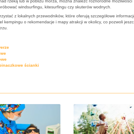
 nad rzeką lub w pobliżu morza, można znaleźć różnorodne możliwości
óbować windsurfingu, kitesurfingu czy skuterów wodnych.
orzystać z lokalnych przewodników, które oferują szczegółowe informac
el kempingu o rekomendacje i mapy atrakcji w okolicy, co pozwoli jesz
rzu.
werze
owe
owe
pinaczkowe ścianki