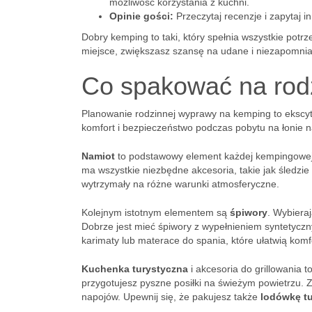
możliwość korzystania z kuchni.
Opinie gości:
Przeczytaj recenzje i zapytaj i
Dobry kemping to taki, który spełnia wszystkie pot
miejsce, zwiększasz szansę na udane i niezapomnia
Co spakować na rod
Planowanie rodzinnej wyprawy na kemping to ekscy
komfort i bezpieczeństwo podczas pobytu na łonie na
Namiot
to podstawowy element każdej kempingowej wy
ma wszystkie niezbędne akcesoria, takie jak śledzie
wytrzymały na różne warunki atmosferyczne.
Kolejnym istotnym elementem są
śpiwory
. Wybiera
Dobrze jest mieć śpiwory z wypełnieniem syntetyc
karimaty lub materace do spania, które ułatwią ko
Kuchenka turystyczna
i akcesoria do grillowania
przygotujesz pyszne posiłki na świeżym powietrzu. 
napojów. Upewnij się, że pakujesz także
lodówkę t