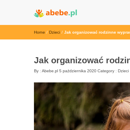
Abebe
Wszystko dla dzieci - Polska
Home
/
Dzieci
/
Jak organizować rodzinne wypr
Jak organizować rodz
By :
Abebe.pl
5 października 2020
Category :
Dzieci