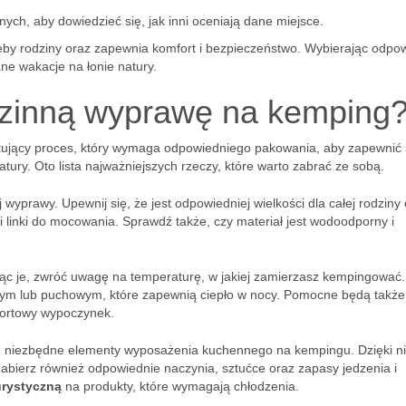
nnych, aby dowiedzieć się, jak inni oceniają dane miejsce.
rzeby rodziny oraz zapewnia komfort i bezpieczeństwo. Wybierając odpo
ne wakacje na łonie natury.
zinną wyprawę na kemping
tujący proces, który wymaga odpowiedniego pakowania, aby zapewnić 
tury. Oto lista najważniejszych rzeczy, które warto zabrać ze sobą.
prawy. Upewnij się, że jest odpowiedniej wielkości dla całej rodziny 
 i linki do mocowania. Sprawdź także, czy materiał jest wodoodporny i
jąc je, zwróć uwagę na temperaturę, w jakiej zamierzasz kempingować.
znym lub puchowym, które zapewnią ciepło w nocy. Pomocne będą także
mfortowy wypoczynek.
 to niezbędne elementy wyposażenia kuchennego na kempingu. Dzięki n
Zabierz również odpowiednie naczynia, sztućce oraz zapasy jedzenia i
urystyczną
na produkty, które wymagają chłodzenia.