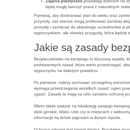
Zajęcia plastyczne
pozwalają dzieciom na wy
będą mogły tworzyć prace z naturalnych materia
Pamiętaj, aby dostosować plan do wieku oraz zainte
przyrody, zaś starsze mogą preferować bardziej ak
pomysły i zachęcać do aktywnego uczestnictwa w plan
wypoczynkiem, ale również przygodą, która będzie tr
Jakie są zasady be
Bezpieczeństwo na kempingu to kluczowy aspekt, któ
podstawowych zasad, które warto przestrzegać, aby
wypoczynku na świeżym powietrzu.
Po pierwsze, należy zachować szczególną ostrożność
wymaga przestrzegania wszelkich zasad: ogień pow
zgasić. Zasady te mają na celu zarówno ochronę pr
Warto także uważać na lokalizację swojego kempingu
stoki górskie, blisko rzek czy w miejscach z widoc
informacje na temat zagrożeń w danym rejonie.
Ochrona zdrowia jest równie istotna. Przydatne mo