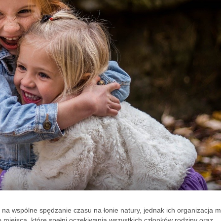
a wspólne spędzanie czasu na łonie natury, jednak ich organizacja 
 miejsca, które spełni oczekiwania wszystkich członków rodziny oraz