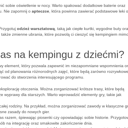
nić sobie oświetlenie w nocy. Warto spakować dodatkowe baterie oraz
u. Nie zapomnij o
apteczce
, która powinna zawierać podstawowe leki 
Przygotuj
odzież warsztatową
, taką jak ciepłe kurtki, wygodne buty or
 także zmienne ubrania, które pozwolą ci cieszyć się kempingiem mim
as na kempingu z dziećmi?
owy element, który pozwala zapewnić im niezapomniane wspomnienia o
ąć od planowania różnorodnych zajęć, które będą zarówno rozrywkowe,
irować do stworzenia interesującego programu.
ksplorację otoczenia. Można zorganizować krótsze trasy, które będą
ze wyprawy dla starszych. Warto wprowadzić elementy gry, takie jak
ałej rodziny. Na przykład, można zorganizować zawody w klasyczne gry
asne zasady do nowych gier.
as razem, śpiewając piosenki czy opowiadając sobie historie. Przygoto
osób na integrację oraz smakowite zakończenie dnia.