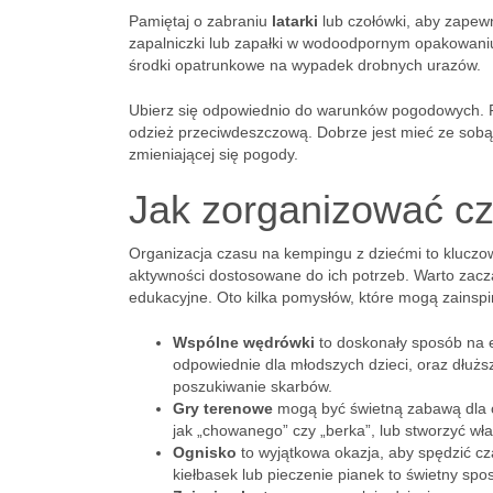
Pamiętaj o zabraniu
latarki
lub czołówki, aby zapew
zapalniczki lub zapałki w wodoodpornym opakowani
środki opatrunkowe na wypadek drobnych urazów.
Ubierz się odpowiednio do warunków pogodowych. 
odzież przeciwdeszczową. Dobrze jest mieć ze sobą
zmieniającej się pogody.
Jak zorganizować cz
Organizacja czasu na kempingu z dziećmi to klucz
aktywności dostosowane do ich potrzeb. Warto zacz
edukacyjne. Oto kilka pomysłów, które mogą zainsp
Wspólne wędrówki
to doskonały sposób na e
odpowiednie dla młodszych dzieci, oraz dłużs
poszukiwanie skarbów.
Gry terenowe
mogą być świetną zabawą dla c
jak „chowanego” czy „berka”, lub stworzyć wł
Ognisko
to wyjątkowa okazja, aby spędzić cz
kiełbasek lub pieczenie pianek to świetny sp