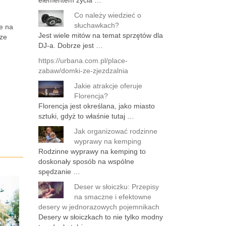
elementem życia …
Co należy wiedzieć o
słuchawkach?
je na
Jest wiele mitów na temat sprzętów dla
cze
DJ-a. Dobrze jest …
https://urbana.com.pl/place-
zabaw/domki-ze-zjezdzalnia
Jakie atrakcje oferuje
Florencja?
Florencja jest określana, jako miasto
sztuki, gdyż to właśnie tutaj …
Jak organizować rodzinne
wyprawy na kemping
Rodzinne wyprawy na kemping to
doskonały sposób na wspólne
spędzanie …
Deser w słoiczku: Przepisy
na smaczne i efektowne
desery w jednorazowych pojemnikach
Desery w słoiczkach to nie tylko modny