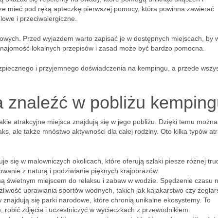
ze mieć pod ręką apteczkę pierwszej pomocy, która powinna zawierać
owe i przeciwalergiczne.
owych. Przed wyjazdem warto zapisać je w dostępnych miejscach, by w
 znajomość lokalnych przepisów i zasad może być bardzo pomocna.
zpiecznego i przyjemnego doświadczenia na kempingu, a przede wszy
a znaleźć w pobliżu kempin
 jakie atrakcyjne miejsca znajdują się w jego pobliżu. Dzięki temu można
s, ale także mnóstwo aktywności dla całej rodziny. Oto kilka typów atra
e się w malowniczych okolicach, które oferują szlaki piesze różnej tru
wanie z naturą i podziwianie pięknych krajobrazów.
a są świetnym miejscem do relaksu i zabaw w wodzie. Spędzenie czasu 
ożliwość uprawiania sportów wodnych, takich jak kajakarstwo czy żeglar
znajdują się parki narodowe, które chronią unikalne ekosystemy. To
, robić zdjęcia i uczestniczyć w wycieczkach z przewodnikiem.