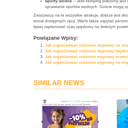
Sporty wodne
– Jeśli kemping położony jest
uprawiania sportów wodnych. Goście mogą spr
Zważywszy na te wszystkie atrakcje, dobrze jest sk
temat dostępnych opcji. Warto także zapytać person
lepiej zaplanować czas spędzony na świeżym powiet
Powiązane Wpisy:
Jak organizować rodzinne wyprawy na ro
Jak organizować rodzinne wyprawy kajak
Jak organizować rodzinne wyprawy rower
Jak organizować rodzinne wyprawy na ws
SIMILAR NEWS