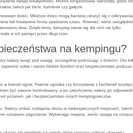
rażenie swojej kreatywności. Można zorganizować warsztaty, gdzie dzi
łów, takich jak liście, kamienie czy gałęzie.
resowań dzieci. Młodsze dzieci mogą bardziej cieszyć się z odkrywania
tywne lub kreatywne formy spędzania czasu. Również, warto uwzględnić
owaniu dnia. Dzięki temu, kemping stanie się dla nich nie tylko
wała w ich pamięci przez długi czas.
zpieczeństwa na kempingu?
ry należy wziąć pod uwagę, szczególnie podróżując z dziećmi. Oto kil
 zapewnić sobie i swoim bliskim komfort oraz bezpieczeństwo podczas
 w kwestii ognia. Palenie ogniska czy korzystanie z kuchenek turysty
inien być zawsze kontrolowany, a po zakończeniu należy go odpowiedn
zed pożarem, jak i bezpieczeństwo innych kempingowiczów.
. Należy unikać rozbijania obozu w niebezpiecznych miejscach, takich
znymi oznakami zagrożenia. Wybierając miejsce, zwróć uwagę na oznacze
gą okazać się repelenty na owady, które pomogą uniknąć ukąszeń i