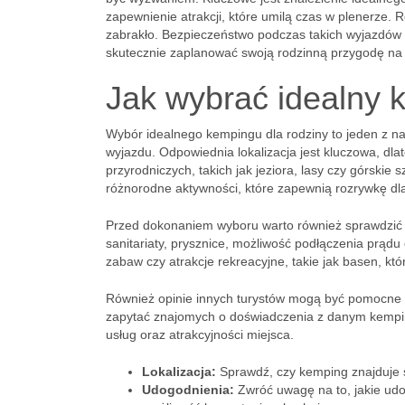
zapewnienie atrakcji, które umilą czas w plenerze. 
zabrakło. Bezpieczeństwo podczas takich wyjazdów t
skutecznie zaplanować swoją rodzinną przygodę na
Jak wybrać idealny 
Wybór idealnego kempingu dla rodziny to jeden z n
wyjazdu. Odpowiednia lokalizacja jest kluczowa, dl
przyrodniczych, takich jak jeziora, lasy czy górskie s
różnorodne aktywności, które zapewnią rozrywkę dla 
Przed dokonaniem wyboru warto również sprawdzić 
sanitariaty, prysznice, możliwość podłączenia prądu 
zabaw czy atrakcje rekreacyjne, takie jak basen, k
Również opinie innych turystów mogą być pomocne w 
zapytać znajomych o doświadczenia z danym kempin
usług oraz atrakcyjności miejsca.
Lokalizacja:
Sprawdź, czy kemping znajduje si
Udogodnienia:
Zwróć uwagę na to, jakie udog