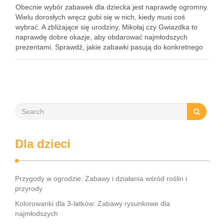
Obecnie wybór zabawek dla dziecka jest naprawdę ogromny.
Wielu dorosłych wręcz gubi się w nich, kiedy musi coś
wybrać. A zbliżające się urodziny, Mikołaj czy Gwiazdka to
naprawdę dobre okazje, aby obdarować najmłodszych
prezentami. Sprawdź, jakie zabawki pasują do konkretnego
wieku! Zabawki idealne do wieku dziecka Co kupić
roczniakowi i …
Dla dzieci
Przygody w ogrodzie: Zabawy i działania wśród roślin i
przyrody
Kolorowanki dla 3-latków: Zabawy rysunkowe dla
najmłodszych