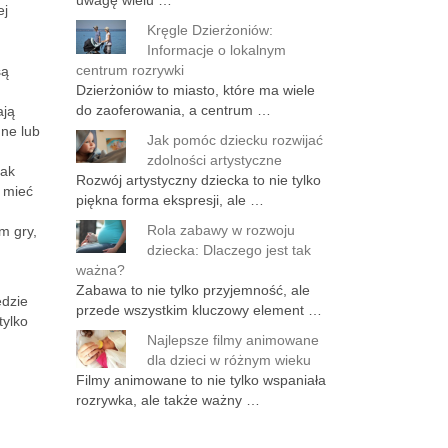
uwagę wielu …
ej
Kręgle Dzierżoniów:
Informacje o lokalnym
centrum rozrywki
są
Dzierżoniów to miasto, które ma wiele
do zaoferowania, a centrum …
ają
mne lub
Jak pomóc dziecku rozwijać
zdolności artystyczne
jak
Rozwój artystyczny dziecka to nie tylko
 mieć
piękna forma ekspresji, ale …
Rola zabawy w rozwoju
m gry,
dziecka: Dlaczego jest tak
ważna?
Zabawa to nie tylko przyjemność, ale
ędzie
przede wszystkim kluczowy element …
tylko
Najlepsze filmy animowane
dla dzieci w różnym wieku
Filmy animowane to nie tylko wspaniała
rozrywka, ale także ważny …