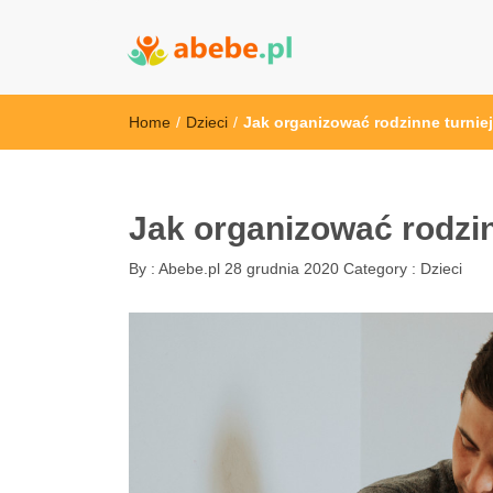
Abebe
Wszystko dla dzieci - Polska
Home
/
Dzieci
/
Jak organizować rodzinne turnie
Jak organizować rodzi
By :
Abebe.pl
28 grudnia 2020
Category :
Dzieci