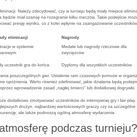
iminacji. Należy zdecydować, czy w turnieju będą miały miejsce elimin
 będzie miał szansę na rozegranie kilku meczów. Takie podejście moż
kować presję wyniku, co z kolei wpłynie na zaangażowanie uczestników
dy eliminacji
Nagrody
inacje w systemie
Medale lub nagrody rzeczowe dla
harowym
zwycięzców
y uczestnik gra do końca
Dyplomy dla wszystkich uczestników
wania poszczególnych gier. Ustalenie ram czasowych pomoże w organiz
lne opóźnienia. Warto również zdefiniować, jakie działania będą pode
oprzez wprowadzenie zasad „nagłej śmierci” lub dodatkowej dogrywki.
e dodatkowo zmotywować uczestników do intensywnej gry i fair play.
ajlepszych drużyn, najbardziej wartościowych graczy czy za szczególne
onkurencję, ale także podnoszą ogólną atmosferę wydarzenia.
atmosferę podczas turnieju