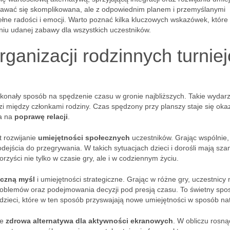
dawać się skomplikowana, ale z odpowiednim planem i przemyślanymi
ne radości i emocji. Warto poznać kilka kluczowych wskazówek, które
niu udanej zabawy dla wszystkich uczestników.
organizacji rodzinnych turnie
konały sposób na spędzenie czasu w gronie najbliższych. Takie wydar
zi między członkami rodziny. Czas spędzony przy planszy staje się oka
a na
poprawę relacji
.
t rozwijanie
umiejętności społecznych
uczestników. Grając wspólnie,
dejścia do przegrywania. W takich sytuacjach dzieci i dorośli mają sza
orzyści nie tylko w czasie gry, ale i w codziennym życiu.
iczną myśl
i umiejętności strategiczne. Grając w różne gry, uczestnicy
roblemów oraz podejmowania decyzji pod presją czasu. To świetny spo
dzieci, które w ten sposób przyswajają nowe umiejętności w sposób nat
że
zdrowa alternatywa dla aktywności ekranowych
. W obliczu rosną