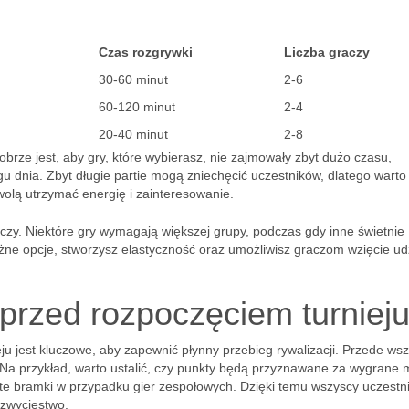
Czas rozgrywki
Liczba graczy
30-60 minut
2-6
60-120 minut
2-4
20-40 minut
2-8
obrze jest, aby gry, które wybierasz, nie zajmowały zbyt dużo czasu,
ągu dnia. Zbyt długie partie mogą zniechęcić uczestników, dlatego warto
wolą utrzymać energię i zainteresowanie.
czy. Niektóre gry wymagają większej grupy, podczas gdy inne świetnie
żne opcje, stworzysz elastyczność oraz umożliwisz graczom wzięcie ud
 przed rozpoczęciem turniej
u jest kluczowe, aby zapewnić płynny przebieg rywalizacji. Przede wsz
 Na przykład, warto ustalić, czy punkty będą przyznawane za wygrane 
yte bramki w przypadku gier zespołowych. Dzięki temu wszyscy uczestn
 zwycięstwo.