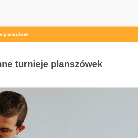
je planszówek
nne turnieje planszówek