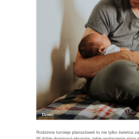
Dzieci
Rodzinne turnieje planszówek to nie tylko świetna z
W dobie dominacji ekranów, takie wydarzenia stają si