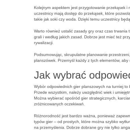
Kolejnym aspektem jest przygotowanie przekąsek i n
uczestnicy mają dostęp do przekąsek, które pozwol
takie jak soki czy woda. Dzięki temu uczestnicy będą
Warto również ustalić zasady gry oraz czas trwania 
grali i według jakich zasad. Dobrze jest mieć też 
rywalizacji.
Podsumowując, skrupulatne planowanie przestrzeni, 
planszówek. Przemyśl każdy z tych elementów, aby 
Jak wybrać odpowied
Wybór odpowiednich gier planszowych na turniej to
Przede wszystkim, należy uwzględnić wiek i umiejętn
Można wybierać spośród gier strategicznych, karcia
zróżnicowanych oczekiwań.
Różnorodność jest bardzo ważna, ponieważ zapewnia,
typów gier – od prostych, które można szybko wytłu
na przemyślenia. Dobrze dobrane gry nie tylko anga