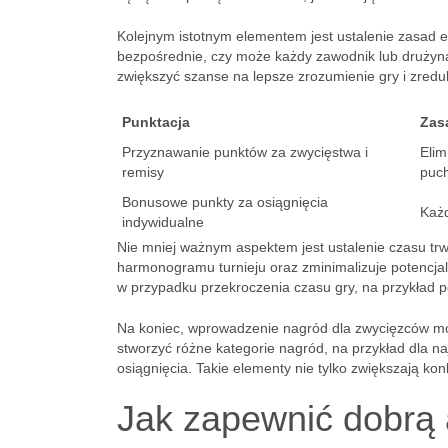
Kolejnym istotnym elementem jest ustalenie zasad el
bezpośrednie, czy może każdy zawodnik lub drużyna
zwiększyć szanse na lepsze zrozumienie gry i zredu
Punktacja
Zasa
Przyznawanie punktów za zwycięstwa i
Elim
remisy
puc
Bonusowe punkty za osiągnięcia
Każd
indywidualne
Nie mniej ważnym aspektem jest ustalenie czasu tr
harmonogramu turnieju oraz zminimalizuje potencja
w przypadku przekroczenia czasu gry, na przykład p
Na koniec, wprowadzenie nagród dla zwycięzców moż
stworzyć różne kategorie nagród, na przykład dla n
osiągnięcia. Takie elementy nie tylko zwiększają k
Jak zapewnić dobrą 