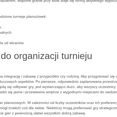
mputerem, wspólne granie przy stole staje się formą aktywnego wypoc
odzinne turnieje planszówek:
h.
nalnych.
la od ekranów.
do organizacji turnieju
a integrację i zabawę z przyjaciółmi czy rodziną. Aby przygotować się 
 kluczowych aspektów. Po pierwsze, odpowiednio zaplanowana przestrze
będą się odbywać gry, jest wystarczająco dużo, aby wszyscy uczestnicy
rawdzi się jasne i przewiewne wnętrze z wygodnymi miejscami do siedzen
 planszowych. W zależności od liczby uczestników oraz ich preferencj
mógł znaleźć coś dla siebie. Niektórzy mogą preferować gry strategiczn
rcie gier z pewnością ułatwi wszystkim dobrą zabawę.