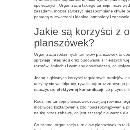
społecznych. Organizacja takiego turnieju może wy
zasadami, można stworzyć niezapomniane chwile peł
pomogą w stworzeniu idealnej atmosfery i zapewnie
Jakie są korzyści z 
planszówek?
Organizacja rodzinnych turniejów planszówek to dos
sprzyjają
integracji
oraz budowaniu silniejszych wię
rozmów, śmiechu i wymiany doświadczeń, co wpływ
Jedną z głównych korzyści regularnych turniejów jes
uczymy się współpracy, rywalizacji oraz zdrowego po
nauczyć się
efektywnej komunikacji
, co przynosi k
Rodzinne turnieje planszówek rozwijają również
log
możliwość kształtowania zdolności rozwiązywania p
naukę przez zabawę, co jest szczególnie ważne dla 
Co istotne, organizacja turniejów planszówek to tak