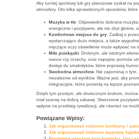
Aby turniej sportowy lub gry planszowe zyskał na pop
atmosfery. Oto kilka sprawdzonych sposobów, które
Muzyka w tle
: Odpowiednio dobrana muzyka p
energiczne i pozytywne, ale nie zbyt głośne, a
Komfortowe miejsce do gry
: Zadbaj o przes
wystarczająco dużo miejsca, a także wygodne 
męczące oczy oświetlenie może wpływać na 
Miłe przekąski
: Drobnym, ale istotnym eleme
owoce czy orzechy, oraz napojów, pomoże ut
dostęp do smakołyków, które poprawią humor
Swobodna atmosfera
: Nie zapominaj o tym,
niezależnie od wyników. Ważne jest, aby pro
integracyjne, które pozwolą na lepsze poznani
Dzięki tym prostym, ale skutecznym krokom, można 
miał szansę na dobrą zabawę. Stworzenie pozytywnej
wpłynie na przebieg rywalizacji, ale również na moż
Powiązane Wpisy:
Jak organizować rodzinne konkursy i zaw
Jak organizować rodzinne wyprawy kajak
Przyjemne wieczory przy kominku: Gry i z