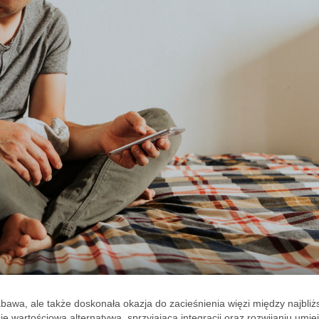
abawa, ale także doskonała okazja do zacieśnienia więzi między najbliż
ę wartościową alternatywą, sprzyjającą integracji oraz rozwijaniu umie