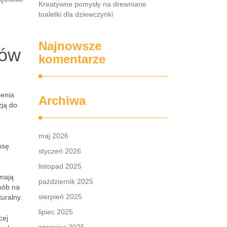
Kreatywne pomysły na drewniane
toaletki dla dziewczynki
Najnowsze
jów
komentarze
zenia
Archiwa
zją do
maj 2026
nsę
styczeń 2026
listopad 2025
 mają
październik 2025
sób na
sierpień 2025
uralny.
lipiec 2025
cej