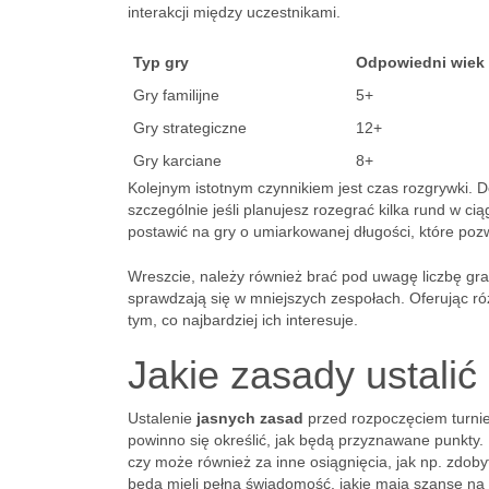
interakcji między uczestnikami.
Typ gry
Odpowiedni wiek
Gry familijne
5+
Gry strategiczne
12+
Gry karciane
8+
Kolejnym istotnym czynnikiem jest czas rozgrywki. D
szczególnie jeśli planujesz rozegrać kilka rund w ci
postawić na gry o umiarkowanej długości, które poz
Wreszcie, należy również brać pod uwagę liczbę gra
sprawdzają się w mniejszych zespołach. Oferując ró
tym, co najbardziej ich interesuje.
Jakie zasady ustalić
Ustalenie
jasnych zasad
przed rozpoczęciem turniej
powinno się określić, jak będą przyznawane punkty.
czy może również za inne osiągnięcia, jak np. zdob
będą mieli pełną świadomość, jakie mają szanse na