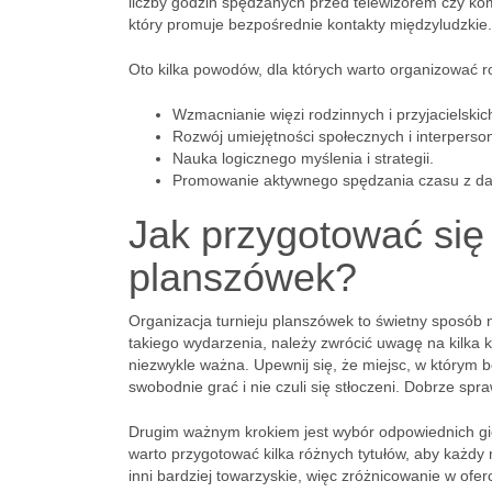
liczby godzin spędzanych przed telewizorem czy ko
który promuje bezpośrednie kontakty międzyludzkie.
Oto kilka powodów, dla których warto organizować r
Wzmacnianie więzi rodzinnych i przyjacielskic
Rozwój umiejętności społecznych i interperso
Nauka logicznego myślenia i strategii.
Promowanie aktywnego spędzania czasu z da
Jak przygotować się 
planszówek?
Organizacja turnieju planszówek to świetny sposób n
takiego wydarzenia, należy zwrócić uwagę na kilka
niezwykle ważna. Upewnij się, że miejsc, w którym 
swobodnie grać i nie czuli się stłoczeni. Dobrze sp
Drugim ważnym krokiem jest wybór odpowiednich gier
warto przygotować kilka różnych tytułów, aby każdy 
inni bardziej towarzyskie, więc zróżnicowanie w ofe