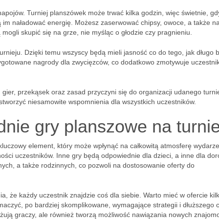
apojów. Turniej planszówek może trwać kilka godzin, więc świetnie, gd
ą im naładować energię. Możesz zaserwować chipsy, owoce, a także n
 mogli skupić się na grze, nie myśląc o głodzie czy pragnieniu.
turnieju. Dzięki temu wszyscy będą mieli jasność co do tego, jak długo 
przygotowane nagrody dla zwycięzców, co dodatkowo zmotywuje uczestn
gier, przekąsek oraz zasad przyczyni się do organizacji udanego turni
stworzyć niesamowite wspomnienia dla wszystkich uczestników.
nie gry planszowe na turnie
 kluczowy element, który może wpłynąć na całkowitą atmosferę wydarze
ości uczestników. Inne gry będą odpowiednie dla dzieci, a inne dla dor
nych, a także rodzinnych, co pozwoli na dostosowanie oferty do
 że każdy uczestnik znajdzie coś dla siebie. Warto mieć w ofercie kil
maczyć, po bardziej skomplikowane, wymagające strategii i dłuższego 
żują graczy, ale również tworzą możliwość nawiązania nowych znajomo