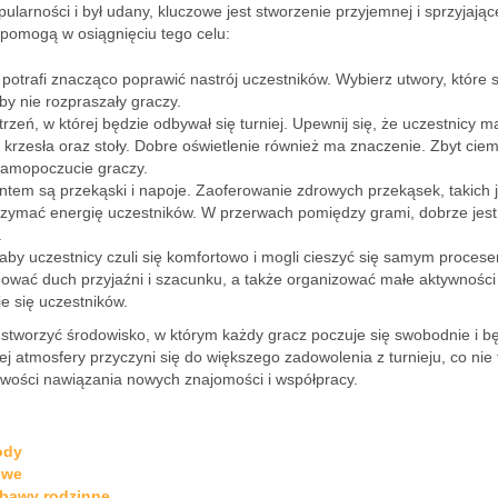
ularności i był udany, kluczowe jest stworzenie przyjemnej i sprzyjając
 pomogą w osiągnięciu tego celu:
otrafi znacząco poprawić nastrój uczestników. Wybierz utwory, które 
by nie rozpraszały graczy.
trzeń, w której będzie odbywał się turniej. Upewnij się, że uczestnicy m
krzesła oraz stoły. Dobre oświetlenie również ma znaczenie. Zbyt cie
samopoczucie graczy.
ntem są przekąski i napoje. Zaoferowanie zdrowych przekąsek, takich 
rzymać energię uczestników. W przerwach pomiędzy grami, dobrze jest
.
 aby uczestnicy czuli się komfortowo i mogli cieszyć się samym procese
mować duch przyjaźni i szacunku, a także organizować małe aktywności
e się uczestników.
stworzyć środowisko, w którym każdy gracz poczuje się swobodnie i b
 atmosfery przyczyni się do większego zadowolenia z turnieju, co nie 
liwości nawiązania nowych znajomości i współpracy.
ody
owe
abawy rodzinne