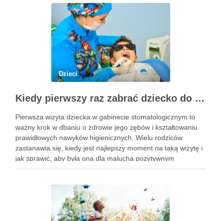
Dzieci
Kiedy pierwszy raz zabrać dziecko do dentysty? Wskazówki dla rodziców
Pierwsza wizyta dziecka w gabinecie stomatologicznym to
ważny krok w dbaniu o zdrowie jego zębów i kształtowaniu
prawidłowych nawyków higienicznych. Wielu rodziców
zastanawia się, kiedy jest najlepszy moment na taką wizytę i
jak sprawić, aby była ona dla malucha pozytywnym
doświadczeniem. Na te pytania odpowiada doświadczony
stomatolog Olsztyn. Dlaczego wczesna …