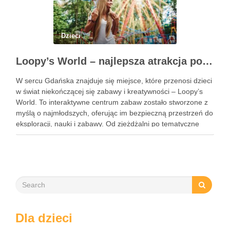
Dzieci
Loopy’s World – najlepsza atrakcja pod dachem dla dzieci w Gdańsku
W sercu Gdańska znajduje się miejsce, które przenosi dzieci
w świat niekończącej się zabawy i kreatywności – Loopy’s
World. To interaktywne centrum zabaw zostało stworzone z
myślą o najmłodszych, oferując im bezpieczną przestrzeń do
eksploracji, nauki i zabawy. Od zjeżdżalni po tematyczne
strefy, Loopy’s World zaspokaja różnorodne potrzeby dzieci,
angażując …
Dla dzieci