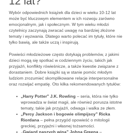
12 lat?
Wybór odpowiednich książek dla dzieci w wieku 10-12 lat
może być kluczowym elementem w ich rozwoju zarówno
emocjonalnym, jak i społecznym. W tym wieku młodzi
czytelnicy zaczynają zwracać uwagę na bardziej złożone
tematy i wyzwania. Dlatego warto polecać im tytuły, które nie
tylko bawią, ale także uczą i inspirują.
Powieści młodzieżowe często dotykają problemów, z jakimi
dzieci mogą się spotkać w codziennym życiu, takich jak
przyjaźń, konflikty rówieśnicze, a także kwestie związane z
dorastaniem. Dobre książki są w stanie pomóc młodym
ludziom zrozumieć skomplikowane relacje interpersonalne
oraz rozwijać empatię. Oto kilka rekomendowanych tytułów:
„Harry Potter” J.K. Rowling
– seria, która nie tylko
wprowadza w świat magii, ale również porusza istotne
tematy, takie jak przyjaźń, odwaga i walka ze złem.
„Percy Jackson i bogowie olimpijscy” Ricka
Riordana
– pełna przygód opowieść o mitologii
greckiej, przyjaźni i własnej tożsamości.
„Gwiazd naszych wina” Johna Greena
–