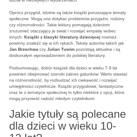
udział w niezwykłych wydarzeniach.
Oprócz przygód, istotne są także książki poruszające tematy
społeczne. Mogą one dotykać problemów przyjaźni, rodziny
czy różnorodności. Takie lektury pomagają dzieciom
zrozumieć otaczający je świat i rozwijać empatię wobec
innych.
Książki z klasyki literatury dziecięcej
rownież
powinny znaleźć się w ich rękach. Teksty autorów takich jak
Jan Brzechwa
czy
Julian Tuwim
pozostają aktualne i są
doskonałym wprowadzeniem do polskiej literatury.
Podsumowując, dobór książek dla dzieci w wieku 7-9 lat
powinien obejmować szeroki zakres gatunków. Warto stawiać
na różnorodność, by rozbudzać ich ciekawość i rozwijać
umiejętności czytelnicze. Książki przygodowe, fantastyczne
oraz te o tematyce społecznej to tylko niektóre z opcji, które
mogą przynieść radość młodym czytelnikom.
Jakie tytuły są polecane
dla dzieci w wieku 10-