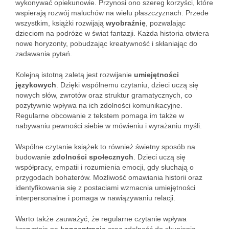
wykonywać opiekunowie. Przynosi ono szereg korzyści, które
wspierają rozwój maluchów na wielu płaszczyznach. Przede
wszystkim, książki rozwijają
wyobraźnię
, pozwalając
dzieciom na podróże w świat fantazji. Każda historia otwiera
nowe horyzonty, pobudzając kreatywność i skłaniając do
zadawania pytań.
Kolejną istotną zaletą jest rozwijanie
umiejętności
językowych
. Dzięki wspólnemu czytaniu, dzieci uczą się
nowych słów, zwrotów oraz struktur gramatycznych, co
pozytywnie wpływa na ich zdolności komunikacyjne.
Regularne obcowanie z tekstem pomaga im także w
nabywaniu pewności siebie w mówieniu i wyrażaniu myśli.
Wspólne czytanie książek to również świetny sposób na
budowanie
zdolności społecznych
. Dzieci uczą się
współpracy, empatii i rozumienia emocji, gdy słuchają o
przygodach bohaterów. Możliwość omawiania historii oraz
identyfikowania się z postaciami wzmacnia umiejętności
interpersonalne i pomaga w nawiązywaniu relacji.
Warto także zauważyć, że regularne czytanie wpływa