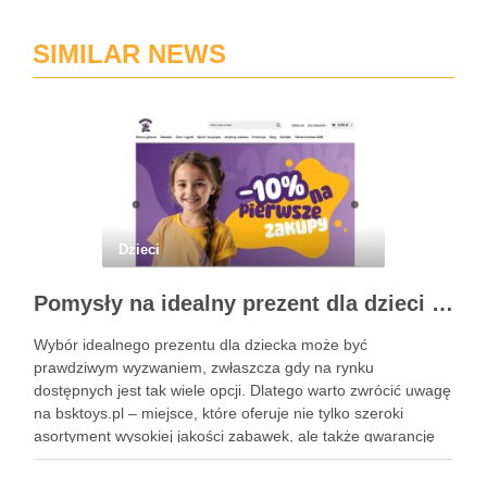
SIMILAR NEWS
Dzieci
Pomysły na idealny prezent dla dzieci z BSKToys
Wybór idealnego prezentu dla dziecka może być
prawdziwym wyzwaniem, zwłaszcza gdy na rynku
dostępnych jest tak wiele opcji. Dlatego warto zwrócić uwagę
na bsktoys.pl – miejsce, które oferuje nie tylko szeroki
asortyment wysokiej jakości zabawek, ale także gwarancję
bezpieczeństwa i trwałości. Każdy rodzic pragnie, aby jego
pociecha miała zabawki, które …