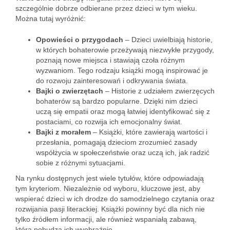
szczególnie dobrze odbierane przez dzieci w tym wieku.
Można tutaj wyróżnić:
Opowieści o przygodach
– Dzieci uwielbiają historie,
w których bohaterowie przeżywają niezwykłe przygody,
poznają nowe miejsca i stawiają czoła różnym
wyzwaniom. Tego rodzaju książki mogą inspirować je
do rozwoju zainteresowań i odkrywania świata.
Bajki o zwierzętach
– Historie z udziałem zwierzęcych
bohaterów są bardzo popularne. Dzięki nim dzieci
uczą się empatii oraz mogą łatwiej identyfikować się z
postaciami, co rozwija ich emocjonalny świat.
Bajki z morałem
– Książki, które zawierają wartości i
przesłania, pomagają dzieciom zrozumieć zasady
współżycia w społeczeństwie oraz uczą ich, jak radzić
sobie z różnymi sytuacjami.
Na rynku dostępnych jest wiele tytułów, które odpowiadają
tym kryteriom. Niezależnie od wyboru, kluczowe jest, aby
wspierać dzieci w ich drodze do samodzielnego czytania oraz
rozwijania pasji literackiej. Książki powinny być dla nich nie
tylko źródłem informacji, ale również wspaniałą zabawą,
która pobudza ich wyobraźnię.