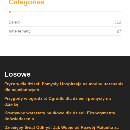
Categories
Dzieci
312
Inne tematy
27
Losowe
Fryzury dla dzieci: Pomysły i inspiracje na modne uczesania
dla najmłodszych
Przygody w ogrodzie: Ogródki dla dzieci i pomysły na
działkę
Kreatywne warsztaty naukowe dla dzieci: Eksperymenty i
doświadczenia
Dziecięcy Świat Odkryć: Jak Wspierać Rozwój Malucha za