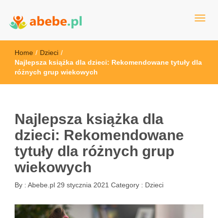
Wszystko dla dzieci - Polska
Abebe
Home
/
Dzieci
/
Najlepsza książka dla dzieci: Rekomendowane tytuły dla
różnych grup wiekowych
Najlepsza książka dla
dzieci: Rekomendowane
tytuły dla różnych grup
wiekowych
By :
Abebe.pl
29 stycznia 2021
Category :
Dzieci