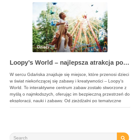
Dzieci
Loopy’s World – najlepsza atrakcja pod dachem dla dzieci w Gdańsku
W sercu Gdańska znajduje się miejsce, które przenosi dzieci
w świat niekończącej się zabawy i kreatywności – Loopy’s
World. To interaktywne centrum zabaw zostało stworzone z
myślą o najmłodszych, oferując im bezpieczną przestrzeń do
eksploracji, nauki i zabawy. Od zjeżdżalni po tematyczne
strefy, Loopy’s World zaspokaja różnorodne potrzeby dzieci,
angażując …