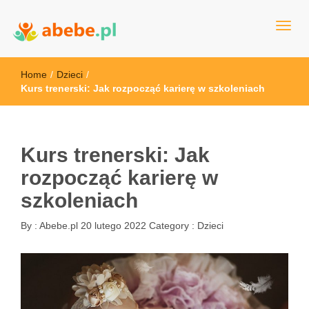
Wszystko dla dzieci - Polska
Abebe
Home
/
Dzieci
/
Kurs trenerski: Jak rozpocząć karierę w szkoleniach
Kurs trenerski: Jak
rozpocząć karierę w
szkoleniach
By :
Abebe.pl
20 lutego 2022
Category :
Dzieci