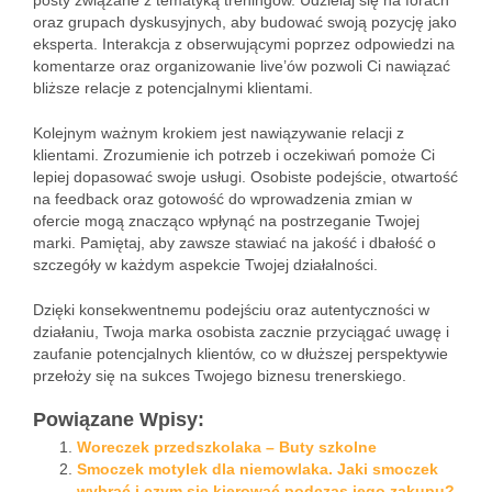
posty związane z tematyką treningów. Udzielaj się na forach
oraz grupach dyskusyjnych, aby budować swoją pozycję jako
eksperta. Interakcja z obserwującymi poprzez odpowiedzi na
komentarze oraz organizowanie live’ów pozwoli Ci nawiązać
bliższe relacje z potencjalnymi klientami.
Kolejnym ważnym krokiem jest nawiązywanie relacji z
klientami. Zrozumienie ich potrzeb i oczekiwań pomoże Ci
lepiej dopasować swoje usługi. Osobiste podejście, otwartość
na feedback oraz gotowość do wprowadzenia zmian w
ofercie mogą znacząco wpłynąć na postrzeganie Twojej
marki. Pamiętaj, aby zawsze stawiać na jakość i dbałość o
szczegóły w każdym aspekcie Twojej działalności.
Dzięki konsekwentnemu podejściu oraz autentyczności w
działaniu, Twoja marka osobista zacznie przyciągać uwagę i
zaufanie potencjalnych klientów, co w dłuższej perspektywie
przełoży się na sukces Twojego biznesu trenerskiego.
Powiązane Wpisy:
Woreczek przedszkolaka – Buty szkolne
Smoczek motylek dla niemowlaka. Jaki smoczek
wybrać i czym się kierować podczas jego zakupu?