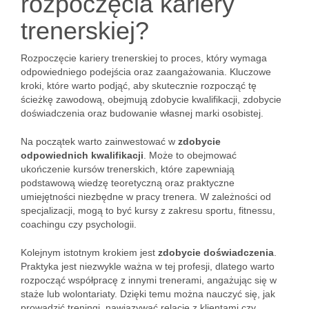
rozpoczęcia kariery
trenerskiej?
Rozpoczęcie kariery trenerskiej to proces, który wymaga
odpowiedniego podejścia oraz zaangażowania. Kluczowe
kroki, które warto podjąć, aby skutecznie rozpocząć tę
ścieżkę zawodową, obejmują zdobycie kwalifikacji, zdobycie
doświadczenia oraz budowanie własnej marki osobistej.
Na początek warto zainwestować w
zdobycie
odpowiednich kwalifikacji
. Może to obejmować
ukończenie kursów trenerskich, które zapewniają
podstawową wiedzę teoretyczną oraz praktyczne
umiejętności niezbędne w pracy trenera. W zależności od
specjalizacji, mogą to być kursy z zakresu sportu, fitnessu,
coachingu czy psychologii.
Kolejnym istotnym krokiem jest
zdobycie doświadczenia
.
Praktyka jest niezwykle ważna w tej profesji, dlatego warto
rozpocząć współpracę z innymi trenerami, angażując się w
staże lub wolontariaty. Dzięki temu można nauczyć się, jak
prowadzić treningi, nawiązywać relacje z klientami czy