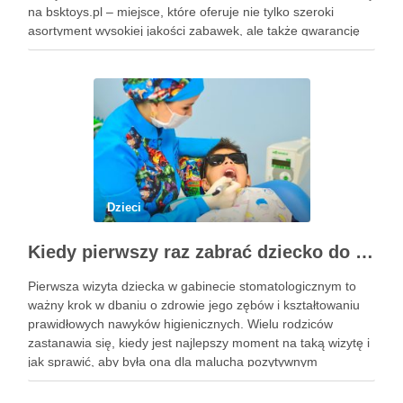
na bsktoys.pl – miejsce, które oferuje nie tylko szeroki
asortyment wysokiej jakości zabawek, ale także gwarancję
bezpieczeństwa i trwałości. Każdy rodzic pragnie, aby jego
pociecha miała zabawki, które …
Dzieci
Kiedy pierwszy raz zabrać dziecko do dentysty? Wskazówki dla rodziców
Pierwsza wizyta dziecka w gabinecie stomatologicznym to
ważny krok w dbaniu o zdrowie jego zębów i kształtowaniu
prawidłowych nawyków higienicznych. Wielu rodziców
zastanawia się, kiedy jest najlepszy moment na taką wizytę i
jak sprawić, aby była ona dla malucha pozytywnym
doświadczeniem. Na te pytania odpowiada doświadczony
stomatolog Olsztyn. Dlaczego wczesna …