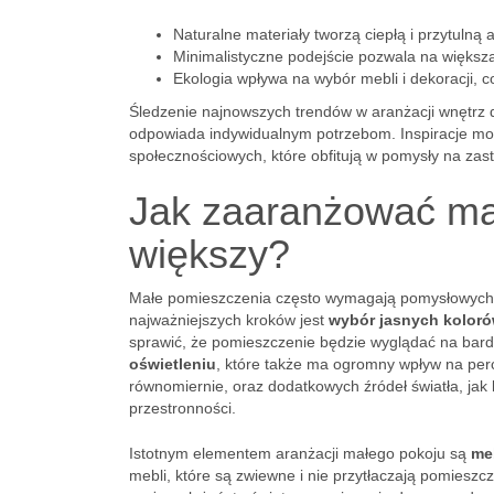
Naturalne materiały tworzą ciepłą i przytulną 
Minimalistyczne podejście pozwala na większą
Ekologia wpływa na wybór mebli i dekoracji, c
Śledzenie najnowszych trendów w aranżacji wnętrz d
odpowiada indywidualnym potrzebom. Inspiracje mo
społecznościowych, które obfitują w pomysły na za
Jak zaaranżować mał
większy?
Małe pomieszczenia często wymagają pomysłowych r
najważniejszych kroków jest
wybór jasnych koloró
sprawić, że pomieszczenie będzie wyglądać na bard
oświetleniu
, które także ma ogromny wpływ na perce
równomiernie, oraz dodatkowych źródeł światła, jak
przestronności.
Istotnym elementem aranżacji małego pokoju są
meb
mebli, które są zwiewne i nie przytłaczają pomieszcze