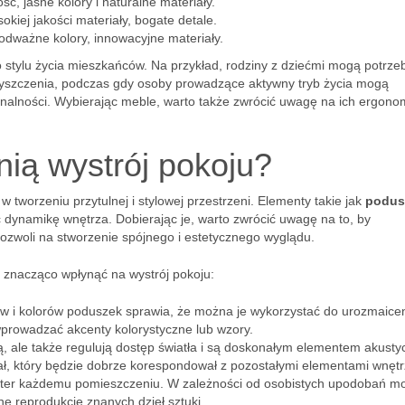
ć, jasne kolory i naturalne materiały.
kiej jakości materiały, bogate detale.
odważne kolory, innowacyjne materiały.
 stylu życia mieszkańców. Na przykład, rodziny z dziećmi mogą potrz
zyszczenia, podczas gdy osoby prowadzące aktywny tryb życia mogą
onalności. Wybierając meble, warto także zwrócić uwagę na ich ergono
nią wystrój pokoju?
 tworzeniu przytulnej i stylowej przestrzeni. Elementy takie jak
podus
 dynamikę wnętrza. Dobierając je, warto zwrócić uwagę na to, by
pozwoli na stworzenie spójnego i estetycznego wyglądu.
 znacząco wpłynąć na wystrój pokoju:
ów i kolorów poduszek sprawia, że można je wykorzystać do urozmaice
wprowadzać akcenty kolorystyczne lub wzory.
ną, ale także regulują dostęp światła i są doskonałym elementem akust
ał, który będzie dobrze korespondował z pozostałymi elementami wnętr
ter każdemu pomieszczeniu. W zależności od osobistych upodobań m
ne reprodukcje znanych dzieł sztuki.