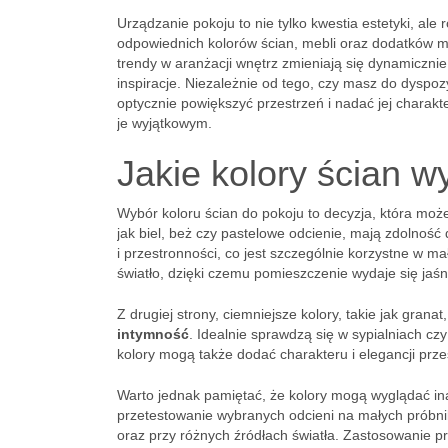
Urządzanie pokoju to nie tylko kwestia estetyki, ale
odpowiednich kolorów ścian, mebli oraz dodatków m
trendy w aranżacji wnętrz zmieniają się dynamiczn
inspiracje. Niezależnie od tego, czy masz do dyspozy
optycznie powiększyć przestrzeń i nadać jej charak
je wyjątkowym.
Jakie kolory ścian w
Wybór koloru ścian do pokoju to decyzja, która moż
jak biel, beż czy pastelowe odcienie, mają zdolność
i przestronności, co jest szczególnie korzystne w 
światło, dzięki czemu pomieszczenie wydaje się jaśni
Z drugiej strony, ciemniejsze kolory, takie jak gra
intymność
. Idealnie sprawdzą się w sypialniach c
kolory mogą także dodać charakteru i elegancji prz
Warto jednak pamiętać, że kolory mogą wyglądać in
przetestowanie wybranych odcieni na małych próbnik
oraz przy różnych źródłach światła. Zastosowanie 