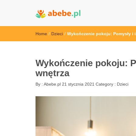
Abebe
Wszystko dla dzieci - Polska
Home
/
Dzieci
/
Wykończenie pokoju: Pomysły i i
Wykończenie pokoju: Po
wnętrza
By :
Abebe.pl
21 stycznia 2021
Category :
Dzieci