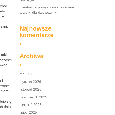
Wybór
Kreatywne pomysły na drewniane
edy
toaletki dla dziewczynki
eże
czynić
Najnowsze
komentarze
 takie
Archiwa
ieżości
dawać
maj 2026
 i
styczeń 2026
Ciemne
listopad 2025
eblami.
październik 2025
uje się
sierpień 2025
ch dnia
z
lipiec 2025