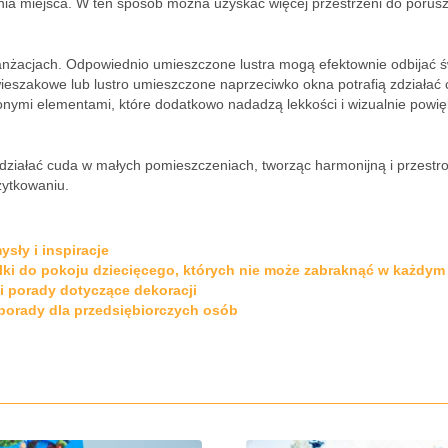
nia miejsca. W ten sposób można uzyskać więcej przestrzeni do porus
nżacjach. Odpowiednio umieszczone lustra mogą efektownie odbijać św
wieszakowe lub lustro umieszczone naprzeciwko okna potrafią zdziałać 
onymi elementami, które dodatkowo nadadzą lekkości i wizualnie powi
działać cuda w małych pomieszczeniach, tworząc harmonijną i przestr
żytkowaniu.
ysły i inspiracje
lki do pokoju dziecięcego, których nie może zabraknąć w każdy
 i porady dotyczące dekoracji
 porady dla przedsiębiorczych osób