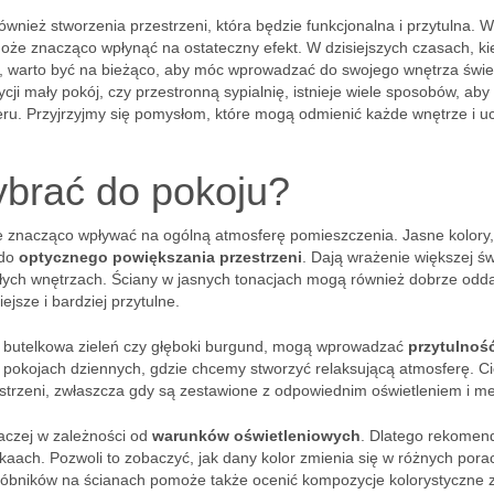
 również stworzenia przestrzeni, która będzie funkcjonalna i przytulna. 
oże znacząco wpłynąć na ostateczny efekt. W dzisiejszych czasach, ki
ie, warto być na bieżąco, aby móc wprowadzać do swojego wnętrza świ
cji mały pokój, czy przestronną sypialnię, istnieje wiele sposobów, aby
teru. Przyjrzyjmy się pomysłom, które mogą odmienić każde wnętrze i u
ybrać do pokoju?
e znacząco wpływać na ogólną atmosferę pomieszczenia. Jasne kolory,
 do
optycznego powiększania przestrzeni
. Dają wrażenie większej św
małych wnętrzach. Ściany w jasnych tonacjach mogą również dobrze od
ejsze i bardziej przytulne.
nat, butelkowa zieleń czy głęboki burgund, mogą wprowadzać
przytulność
zy pokojach dziennych, gdzie chcemy stworzyć relaksującą atmosferę. 
estrzeni, zwłaszcza gdy są zestawione z odpowiednim oświetleniem i m
aczej w zależności od
warunków oświetleniowych
. Dlatego rekomend
aach. Pozwoli to zobaczyć, jak dany kolor zmienia się w różnych pora
próbników na ścianach pomoże także ocenić kompozycje kolorystyczne 