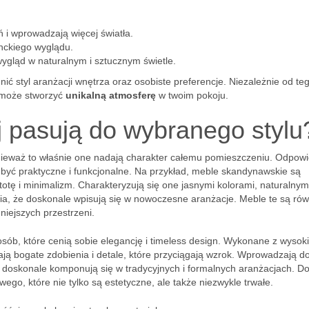
 i wprowadzają więcej światła.
nckiego wyglądu.
wygląd w naturalnym i sztucznym świetle.
ć styl aranżacji wnętrza oraz osobiste preferencje. Niezależnie od teg
r może stworzyć
unikalną atmosferę
w twoim pokoju.
j pasują do wybranego stylu
onieważ to właśnie one nadają charakter całemu pomieszczeniu. Odpow
 być praktyczne i funkcjonalne. Na przykład, meble skandynawskie są
totę i minimalizm. Charakteryzują się one jasnymi kolorami, naturalnym
a, że doskonale wpisują się w nowoczesne aranżacje. Meble te są rów
niejszych przestrzeni.
sób, które cenią sobie elegancję i timeless design. Wykonane z wysoki
dają bogate zdobienia i detale, które przyciągają wzrok. Wprowadzają d
że doskonale komponują się w tradycyjnych i formalnych aranżacjach. 
o, które nie tylko są estetyczne, ale także niezwykle trwałe.