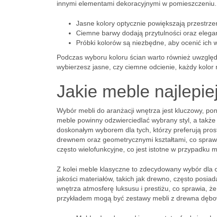
innymi elementami dekoracyjnymi w pomieszczeniu.
Jasne kolory optycznie powiększają przestrzeń
Ciemne barwy dodają przytulności oraz elega
Próbki kolorów są niezbędne, aby ocenić ich 
Podczas wyboru koloru ścian warto również uwzględni
wybierzesz jasne, czy ciemne odcienie, każdy kolo
Jakie meble najlepie
Wybór mebli do aranżacji wnętrza jest kluczowy, p
meble powinny odzwierciedlać wybrany styl, a także
doskonałym wyborem dla tych, którzy preferują pros
drewnem oraz geometrycznymi kształtami, co sprawi
często wielofunkcyjne, co jest istotne w przypadku m
Z kolei meble klasyczne to zdecydowany wybór dla o
jakości materiałów, takich jak drewno, często posia
wnętrza atmosferę luksusu i prestiżu, co sprawia, 
przykładem mogą być zestawy mebli z drewna dęboweg