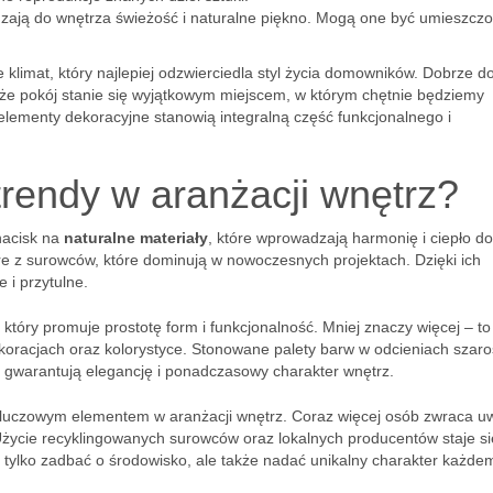
zają do wnętrza świeżość i naturalne piękno. Mogą one być umieszcz
e klimat, który najlepiej odzwierciedla styl życia domowników. Dobrze d
, że pokój stanie się wyjątkowym miejscem, w którym chętnie będziemy
elementy dekoracyjne stanowią integralną część funkcjonalnego i
trendy w aranżacji wnętrz?
nacisk na
naturalne materiały
, które wprowadzają harmonię i ciepło do
óre z surowców, które dominują w nowoczesnych projektach. Dzięki ich
 i przytulne.
, który promuje prostotę form i funkcjonalność. Mniej znaczy więcej – to
oracjach oraz kolorystyce. Stonowane palety barw w odcieniach szaro
ie gwarantują elegancję i ponadczasowy charakter wnętrz.
 kluczowym elementem w aranżacji wnętrz. Coraz więcej osób zwraca 
Użycie recyklingowanych surowców oraz lokalnych producentów staje si
 tylko zadbać o środowisko, ale także nadać unikalny charakter każde