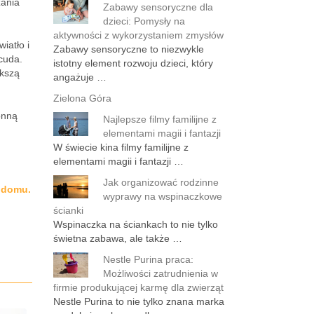
zania
Zabawy sensoryczne dla
dzieci: Pomysły na
aktywności z wykorzystaniem zmysłów
iatło i
Zabawy sensoryczne to niezwykle
cuda.
istotny element rozwoju dzieci, który
ększą
angażuje …
Zielona Góra
onną
Najlepsze filmy familijne z
elementami magii i fantazji
W świecie kina filmy familijne z
elementami magii i fantazji …
Jak organizować rodzinne
m domu.
wyprawy na wspinaczkowe
ścianki
Wspinaczka na ściankach to nie tylko
świetna zabawa, ale także …
Nestle Purina praca:
Możliwości zatrudnienia w
firmie produkującej karmę dla zwierząt
Nestle Purina to nie tylko znana marka