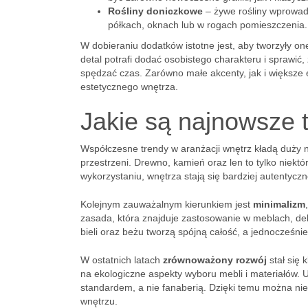
Rośliny doniczkowe
– żywe rośliny wprowad
półkach, oknach lub w rogach pomieszczenia.
W dobieraniu dodatków istotne jest, aby tworzyły on
detal potrafi dodać osobistego charakteru i sprawić
spędzać czas. Zarówno małe akcenty, jak i większe 
estetycznego wnętrza.
Jakie są najnowsze 
Współczesne trendy w aranżacji wnętrz kładą duży 
przestrzeni. Drewno, kamień oraz len to tylko niekt
wykorzystaniu, wnętrza stają się bardziej autentyczne
Kolejnym zauważalnym kierunkiem jest
minimalizm
zasada, która znajduje zastosowanie w meblach, dek
bieli oraz beżu tworzą spójną całość, a jednocześn
W ostatnich latach
zrównoważony rozwój
stał się
na ekologiczne aspekty wyboru mebli i materiałów. 
standardem, a nie fanaberią. Dzięki temu można nie
wnętrzu.