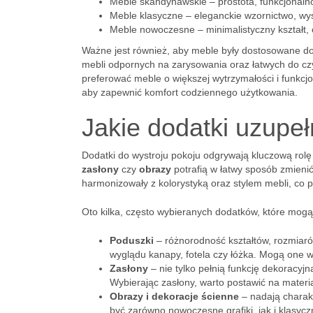
Meble skandynawskie – prostota, funkcjonalnoś
Meble klasyczne – eleganckie wzornictwo, wyso
Meble nowoczesne – minimalistyczny kształt, 
Ważne jest również, aby meble były dostosowane do
mebli odpornych na zarysowania oraz łatwych do c
preferować meble o większej wytrzymałości i funkcj
aby zapewnić komfort codziennego użytkowania.
Jakie dodatki uzupeł
Dodatki do wystroju pokoju odgrywają kluczową rolę w
zasłony
czy
obrazy
potrafią w łatwy sposób zmienić
harmonizowały z kolorystyką oraz stylem mebli, co 
Oto kilka, często wybieranych dodatków, które mogą
Poduszki
– różnorodność kształtów, rozmiar
wyglądu kanapy, fotela czy łóżka. Mogą one 
Zasłony
– nie tylko pełnią funkcję dekoracyj
Wybierając zasłony, warto postawić na materi
Obrazy i dekoracje ścienne
– nadają charak
być zarówno nowoczesne grafiki, jak i klasycz