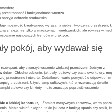
atmosferę.
 przestronność i funkcjonalność wnętrza.
o sprzyja ochronie środowiska.
aje możliwość kreatywnego wyrażania siebie i tworzenia przestrzeni, k
żna znaleźć nie tylko w magazynach wnętrzarskich, ale również w med
stosowanie najnowszych trendów w praktyce.
y pokój, aby wydawał się
ozwiązań, aby stworzyć wrażenie większej przestrzeni. Jednym z
w ścian
. Chłodne odcienie, jak biały, beżowy czy pastelowe kolory, mo
ziej przestronne i otwarte. Dodatkowo, warto pomyśleć o odpowiednim
pcję przestrzeni. Użycie lamp sufitowych, które rozpraszają światło
 lampki stołowe czy kinkiety, może znacząco poprawić wrażenie
le o lekkiej konstrukcji
. Zamiast masywnych zestawów, warto posz
nia. Meble wielofunkcyjne, takie jak sofa z funkcją spania czy stolik, k