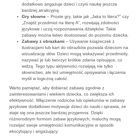
dodatkowo angażuje dzieci i czyni naukę jeszcze
bardziej atrakcyjną.
Gry słowne
– Proste gry, takie jak „Jaka to litera?” czy
„Znajdź przedmiot na literę A”, rozwijają zdolności
językowe i uczą rozpoznawania dźwięków. Takie
zabawy można łatwo dostosować do poziomu dziecka.
Zabawy z obrazkami
– Używanie książeczek z
ilustracjami lub kart do obrazków pozwala dzieciom na
wizualizację słów. Dzieci mogą wskazywać przedmioty,
nazywać je lub tworzyć krótkie zdania opisujące, co
widzą. Tego typu aktywności rozwijają nie tylko
słownictwo, ale też umiejętność opisywania i łączenia
myśli w logiczną całość.
Warto pamiętać, aby dobierać zabawy zgodnie z
zainteresowaniami i wiekiem dziecka, co zwiększa ich
efektywność. Włączenie rodziców lub opiekunów w zabawy
językowe dodatkowo motywuje dzieci do nauki i sprawia, że
staje się ona jeszcze bardziej przyjemna. Dzięki
różnorodnym formom zabaw językowych, maluchy mogą
rozwijać swoje umiejętności komunikacyjne w sposób
ekscytujący i angażujący.