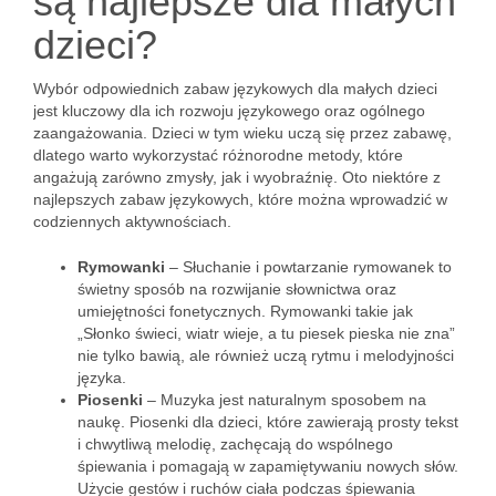
są najlepsze dla małych
dzieci?
Wybór odpowiednich zabaw językowych dla małych dzieci
jest kluczowy dla ich rozwoju językowego oraz ogólnego
zaangażowania. Dzieci w tym wieku uczą się przez zabawę,
dlatego warto wykorzystać różnorodne metody, które
angażują zarówno zmysły, jak i wyobraźnię. Oto niektóre z
najlepszych zabaw językowych, które można wprowadzić w
codziennych aktywnościach.
Rymowanki
– Słuchanie i powtarzanie rymowanek to
świetny sposób na rozwijanie słownictwa oraz
umiejętności fonetycznych. Rymowanki takie jak
„Słonko świeci, wiatr wieje, a tu piesek pieska nie zna”
nie tylko bawią, ale również uczą rytmu i melodyjności
języka.
Piosenki
– Muzyka jest naturalnym sposobem na
naukę. Piosenki dla dzieci, które zawierają prosty tekst
i chwytliwą melodię, zachęcają do wspólnego
śpiewania i pomagają w zapamiętywaniu nowych słów.
Użycie gestów i ruchów ciała podczas śpiewania