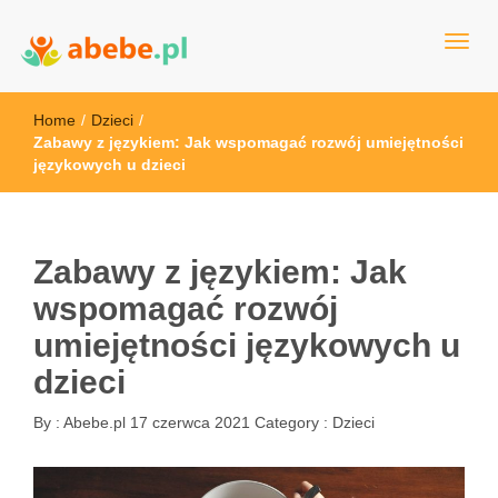
Wszystko dla dzieci - Polska
Abebe
Home
/
Dzieci
/
Zabawy z językiem: Jak wspomagać rozwój umiejętności
językowych u dzieci
Zabawy z językiem: Jak
wspomagać rozwój
umiejętności językowych u
dzieci
By :
Abebe.pl
17 czerwca 2021
Category :
Dzieci