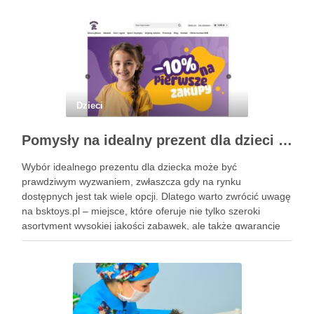
Dzieci
Pomysły na idealny prezent dla dzieci z BSKToys
Wybór idealnego prezentu dla dziecka może być
prawdziwym wyzwaniem, zwłaszcza gdy na rynku
dostępnych jest tak wiele opcji. Dlatego warto zwrócić uwagę
na bsktoys.pl – miejsce, które oferuje nie tylko szeroki
asortyment wysokiej jakości zabawek, ale także gwarancję
bezpieczeństwa i trwałości. Każdy rodzic pragnie, aby jego
pociecha miała zabawki, które …