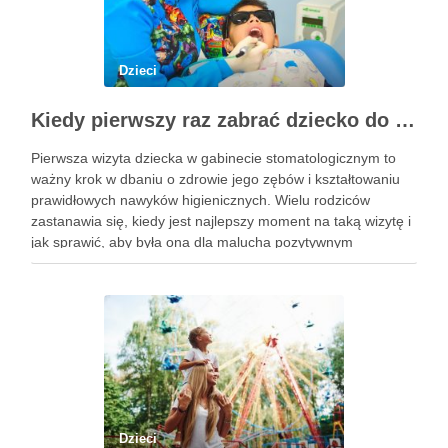
Dzieci
Kiedy pierwszy raz zabrać dziecko do dentysty? Wskazówki dla rodziców
Pierwsza wizyta dziecka w gabinecie stomatologicznym to
ważny krok w dbaniu o zdrowie jego zębów i kształtowaniu
prawidłowych nawyków higienicznych. Wielu rodziców
zastanawia się, kiedy jest najlepszy moment na taką wizytę i
jak sprawić, aby była ona dla malucha pozytywnym
doświadczeniem. Na te pytania odpowiada doświadczony
stomatolog Olsztyn. Dlaczego wczesna …
Dzieci