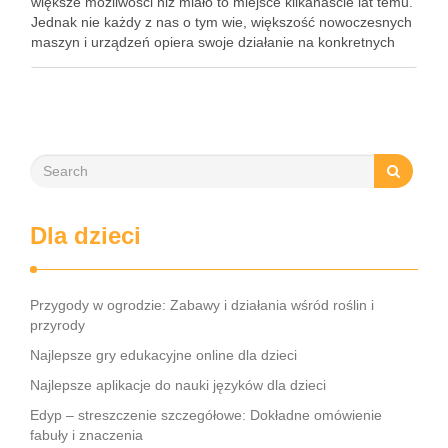
większe możliwości niż miało to miejsce kilkanaście lat temu.
Jednak nie każdy z nas o tym wie, większość nowoczesnych
maszyn i urządzeń opiera swoje działanie na konkretnych
elementach które muszą spełniać pewne postawione przed
nimi …
Dla dzieci
Przygody w ogrodzie: Zabawy i działania wśród roślin i
przyrody
Najlepsze gry edukacyjne online dla dzieci
Najlepsze aplikacje do nauki języków dla dzieci
Edyp – streszczenie szczegółowe: Dokładne omówienie
fabuły i znaczenia