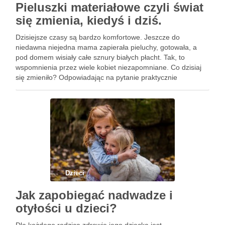
Pieluszki materiałowe czyli świat
się zmienia, kiedyś i dziś.
Dzisiejsze czasy są bardzo komfortowe. Jeszcze do
niedawna niejedna mama zapierała pieluchy, gotowała, a
pod domem wisiały całe sznury białych płacht. Tak, to
wspomnienia przez wiele kobiet niezapomniane. Co dzisiaj
się zmieniło? Odpowiadając na pytanie praktycznie
wszystko, zaczynając już na samym porodzie, a kończąc
właśnie na pieluszkach czy też karmieniu. …
Dzieci
Jak zapobiegać nadwadze i
otyłości u dzieci?