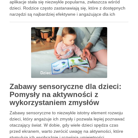
aplikacje stała się niezwykle popularna, zwłaszcza wśród
dzieci. Rodzice często zastanawiają się, które z dostępnych
narzędzi są najbardziej efektywne i angażujące dla ich
pociech. Interaktywne metody nauki, gry oraz dostosowane
materiały mogą w znacznym stopniu ułatwić …
Dzieci
Zabawy sensoryczne dla dzieci:
Pomysły na aktywności z
wykorzystaniem zmysłów
Zabawy sensoryczne to niezwykle istotny element rozwoju
dzieci, który angażuje ich zmysły i pozwala lepiej poznawać
otaczający świat. W dobie, gdy wiele dzieci spędza czas
przed ekranem, warto zwrócić uwagę na aktywności, które
stymulują ich wyobraźnię i rozwijają umiejętności