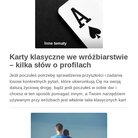
Inne tematy
Karty klasyczne we wróżbiarstwie
– kilka słów o profilach
Jeśli poczułeś potrzebę sprawdzenia przyszłości i zadania
losowi konkretnych pytań, które ukierunkują Cię na swoją
dalszą życiową drogę, bądź jeśli poczułeś w sobie dar i
chcesz w ten sposób pomagać innym, a Twoim narzędziem
używanym przy wróżbach jest właśnie talia klasycznych kart
do gry, koniecznie doedukuj się z zakresu profili …