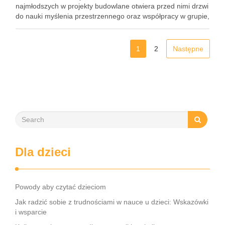
najmłodszych w projekty budowlane otwiera przed nimi drzwi
do nauki myślenia przestrzennego oraz współpracy w grupie,
co jest niezwykle cenne w ich rozwoju. Dzięki różnorodnym
materiałom, takim jak …
1
2
Następne
Dla dzieci
Powody aby czytać dzieciom
Jak radzić sobie z trudnościami w nauce u dzieci: Wskazówki
i wsparcie