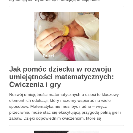
motoryczne. Dzięki różnorodnym materiałom i pomysłom na
zabawy, zarówno w domu, …
Dzieci
Jak pomóc dziecku w rozwoju
umiejętności matematycznych:
Ćwiczenia i gry
Rozwój umiejętności matematycznych u dzieci to kluczowy
element ich edukacji, który możemy wspierać na wiele
sposobów. Matematyka nie musi być nudna – wręcz
przeciwnie, może stać się ekscytującą przygodą pełną gier i
zabaw. Dzięki odpowiednim ćwiczeniom, które są
dostosowane do wieku i umiejętności, dzieci mogą zyskać
pewność siebie w tej …