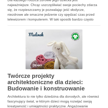
Dla każdego rodzica zdrowie jego dziecka jest
najważniejsze. Chcąc uszczęśliwiać swoje pociechy zdarza
się, że rozpieszczamy je pozwalając jeść słodycze,
niezdrowe ale smaczne jedzenie czy spędzać czas przed
telewizorem i komputerem. W taki sposób bardzo często
nieświadomie wyrządzamy im krzywdę. Niestety być
odpowiedzialnym i mądrym rodzicem to umiejętność, której
każdy …
Dzieci
Twórcze projekty
architektoniczne dla dzieci:
Budowanie i konstruowanie
Architektura to nie tylko dziedzina dla dorosłych, ale również
fascynujący świat, w którym dzieci mogą rozwijać swoją
kreatywność i umiejętności praktyczne. Angażowanie