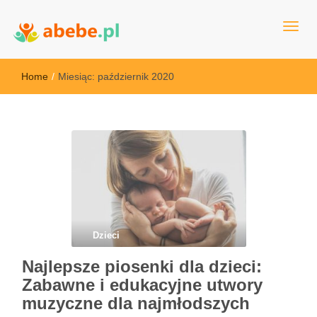
Wszystko dla dzieci - Polska
Abebe
Home
/
Miesiąc:
październik 2020
Dzieci
Najlepsze piosenki dla dzieci:
Zabawne i edukacyjne utwory
muzyczne dla najmłodszych