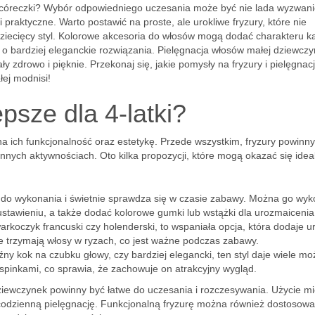
niej córeczki? Wybór odpowiedniego uczesania może być nie lada wyzwan
praktyczne. Warto postawić na proste, ale urokliwe fryzury, które nie
dziecięcy styl. Kolorowe akcesoria do włosów mogą dodać charakteru 
 o bardziej eleganckie rozwiązania. Pielęgnacja włosów małej dziewczy
 zdrowo i pięknie. Przekonaj się, jakie pomysły na fryzury i pielęgnac
łej modnisi!
epsze dla 4-latki?
 na ich funkcjonalność oraz estetykę. Przede wszystkim, fryzury powinn
nnych aktywnościach. Oto kilka propozycji, które mogą okazać się idea
wa do wykonania i świetnie sprawdza się w czasie zabawy. Można go wy
ustawieniu, a także dodać kolorowe gumki lub wstążki dla urozmaicenia
rkoczyk francuski czy holenderski, to wspaniała opcja, która dodaje u
ze trzymają włosy w ryzach, co jest ważne podczas zabawy.
ny kok na czubku głowy, czy bardziej elegancki, ten styl daje wiele mo
pinkami, co sprawia, że zachowuje on atrakcyjny wygląd.
ziewczynek powinny być łatwe do uczesania i rozczesywania. Użycie mi
codzienną pielęgnację. Funkcjonalną fryzurę można również dostosow