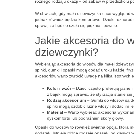
różnego rodzaju okazji – od zabaw w przedszkolu po
W chwilach, gdy mała dziewczynka chce wyglądać wy
jednak również będzie komfortowe. Dzięki różnorodn
sprawi, że będzie czuła się pięknie i pewnie.
Jakie akcesoria do 
dziewczynki?
Wybierając akcesoria do włosów dla małej dziewczynk
spinki, gumki i opaski mogą dodać uroku każdej fryz
akcesoriów warto zwrócić uwagę na kilka istotnych 
Kolor i wzór
– Dzieci często preferują jasne 
z bajek mogą sprawić, że stylizacja stanie się
Rodzaj akcesorium
– Gumki do włosów są do
spinki mogą ozdobić luźne włosy i dodać im le
Materiał
– Warto wybierać akcesoria wykonane
dyskomfortu lub podrażnień skóry głowy.
Opaski do włosów to również świetna opcja, która m
dodatek. Istnieją różne rodzaje opasek, od klasyczn