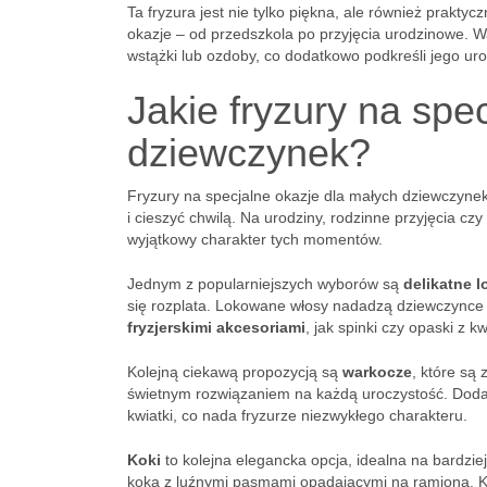
Ta fryzura jest nie tylko piękna, ale również prakty
okazje – od przedszkola po przyjęcia urodzinowe. 
wstążki lub ozdoby, co dodatkowo podkreśli jego uro
Jakie fryzury na spe
dziewczynek?
Fryzury na specjalne okazje dla małych dziewczyne
i cieszyć chwilą. Na urodziny, rodzinne przyjęcia c
wyjątkowy charakter tych momentów.
Jednym z popularniejszych wyborów są
delikatne l
się rozplata. Lokowane włosy nadadzą dziewczynce 
fryzjerskimi akcesoriami
, jak spinki czy opaski z k
Kolejną ciekawą propozycją są
warkocze
, które są
świetnym rozwiązaniem na każdą uroczystość. Doda
kwiatki, co nada fryzurze niezwykłego charakteru.
Koki
to kolejna elegancka opcja, idealna na bardzie
koka z luźnymi pasmami opadającymi na ramiona. Ko