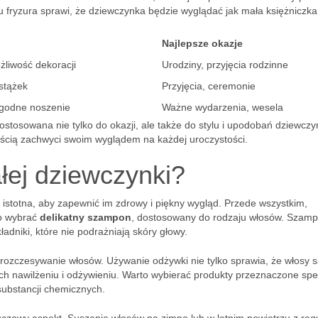
u fryzura sprawi, że dziewczynka będzie wyglądać jak mała księżniczka
Najlepsze okazje
żliwość dekoracji
Urodziny, przyjęcia rodzinne
stążek
Przyjęcia, ceremonie
ygodne noszenie
Ważne wydarzenia, wesela
stosowana nie tylko do okazji, ale także do stylu i upodobań dziewczyn
cią zachwyci swoim wyglądem na każdej uroczystości.
łej dziewczynki?
 istotna, aby zapewnić im zdrowy i piękny wygląd. Przede wszystkim,
to wybrać
delikatny szampon
, dostosowany do rodzaju włosów. Szam
adniki, które nie podrażniają skóry głowy.
i rozczesywanie włosów. Używanie odżywki nie tylko sprawia, że włosy 
ich nawilżeniu i odżywieniu. Warto wybierać produkty przeznaczone spe
substancji chemicznych.