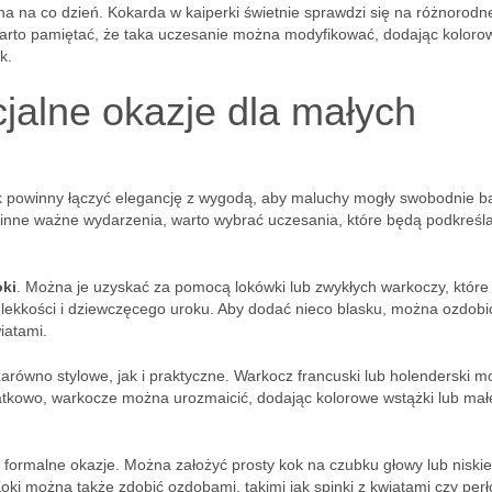
czna na co dzień. Kokarda w kaiperki świetnie sprawdzi się na różnorodn
Warto pamiętać, że taka uczesanie można modyfikować, dodając koloro
k.
cjalne okazje dla małych
k powinny łączyć elegancję z wygodą, aby maluchy mogły swobodnie ba
zy inne ważne wydarzenia, warto wybrać uczesania, które będą podkreśla
oki
. Można je uzyskać za pomocą lokówki lub zwykłych warkoczy, które
lekkości i dziewczęcego uroku. Aby dodać nieco blasku, można ozdobić
wiatami.
 zarówno stylowe, jak i praktyczne. Warkocz francuski lub holenderski 
tkowo, warkocze można urozmaicić, dodając kolorowe wstążki lub mał
j formalne okazje. Można założyć prosty kok na czubku głowy lub niski
ki można także zdobić ozdobami, takimi jak spinki z kwiatami czy per