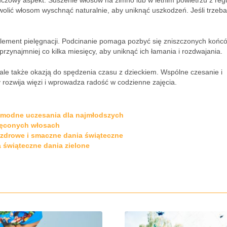
uczowy aspekt. Suszenie włosów na zimno lub w letnim powietrzu z regu
olić włosom wyschnąć naturalnie, aby uniknąć uszkodzeń. Jeśli trzeba
lement pielęgnacji. Podcinanie pomaga pozbyć się zniszczonych końcó
rzynajmniej co kilka miesięcy, aby uniknąć ich łamania i rozdwajania.
 ale także okazją do spędzenia czasu z dzieckiem. Wspólne czesanie i
y rozwija więzi i wprowadza radość w codzienne zajęcia.
na modne uczesania dla najmłodszych
ręconych włosach
a zdrowe i smaczne dania świąteczne
a świąteczne dania zielone