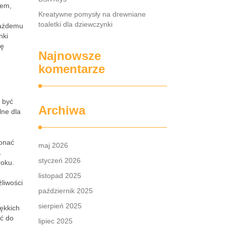
iem,
Kreatywne pomysły na drewniane
toaletki dla dziewczynki
każdemu
nki
ję
Najnowsze
komentarze
y być
Archiwa
lne dla
konać
maj 2026
.
styczeń 2026
roku.
listopad 2025
żliwości
październik 2025
sierpień 2025
ękkich
ać do
lipiec 2025