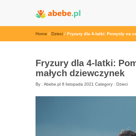
Abebe
Wszystko dla dzieci - Polska
Home
/
Dzieci
/
Fryzury dla 4-latki: Pomysły na 
Fryzury dla 4-latki: Po
małych dziewczynek
By :
Abebe.pl
8 listopada 2021
Category :
Dzieci