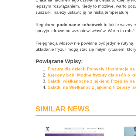
Unikanie nadmiernego używania ciepła to kolejny kl
lepszym rozwiązaniem. Kiedy to możliwe, warto pozw
suszarki, należy ustawić ją na niską temperaturę.
Regularne
podcinanie końcówek
to także ważny e
sprzyja zdrowemu wzrostowi włosów. Warto to robić p
Pielęgnacja włosów nie powinna być jedynie rutyną,
układanie fryzur mogą stać się miłym rytuałem, któr
Powiązane Wpisy:
Fryzury dla dzieci: Pomysły i inspiracje 
Kręcony bob: Modne fryzury dla osób o k
Sałatki wielkanocne z jajkiem: Przepisy n
Sałatki na Wielkanoc z jajkiem: Przepisy n
SIMILAR NEWS