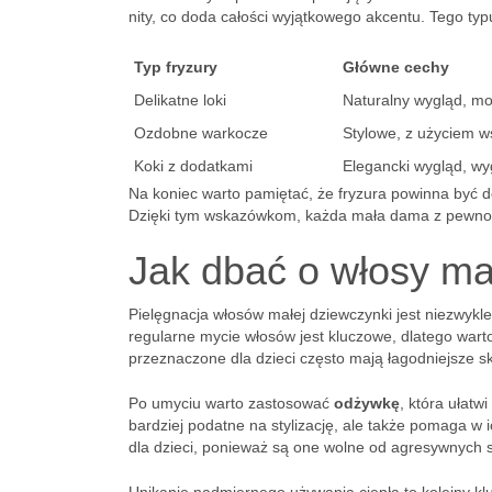
nity, co doda całości wyjątkowego akcentu. Tego typ
Typ fryzury
Główne cechy
Delikatne loki
Naturalny wygląd, mo
Ozdobne warkocze
Stylowe, z użyciem w
Koki z dodatkami
Elegancki wygląd, w
Na koniec warto pamiętać, że fryzura powinna być do
Dzięki tym wskazówkom, każda mała dama z pewnoś
Jak dbać o włosy ma
Pielęgnacja włosów małej dziewczynki jest niezwykle
regularne mycie włosów jest kluczowe, dlatego war
przeznaczone dla dzieci często mają łagodniejsze skł
Po umyciu warto zastosować
odżywkę
, która ułatw
bardziej podatne na stylizację, ale także pomaga w 
dla dzieci, ponieważ są one wolne od agresywnych 