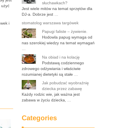
ły jest
słuchawkach?
 użyć
Jest wiele mitów na temat sprzętów dla
DJ-a. Dobrze jest …
stomatolog warszawa targówek
wek i
Papugi faliste – żywienie.
Hodowla papug wymaga od
nas szerokiej wiedzy na temat wymagań
…
Na obiad i na kolację
Podstawą codziennego
zdrowego odżywiania i właściwie
rozumianej dietetyki są stałe …
Jak pobudzać wyobraźnię
dziecka przez zabawę
Każdy rodzic wie, jak ważna jest
zabawa w życiu dziecka, …
Categories