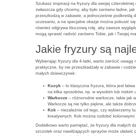
Szukasz inspiracji na fryzury dla swojej czterolet
zwłaszcza gdy chcemy, aby było zarówno ładne, jak i 
przeszkodzą w zabawie, a jednocześnie podkreślą 
uczesaniu, a na specjalne okazje można pokusić się
również odgrywa kluczową rolę, aby zawsze wyglądały
mogą sprawić radość zarówno Tobie, jak i Twojej ma
Jakie fryzury są najl
Wybierając fryzury dla 4-latki, warto zwrócić uwagę
praktyczne, by nie przeszkadzały w zabawie i codzie
małych dziewczynek:
Kucyk
– to klasyczna fryzura, która jest łat
na kilka sposobów, np. w wysokim lub niskim 
Warkocze
– różnorodne warkocze, takie jak wa
Warkocze są nie tylko piękne, ale także dobr
Kok
– niezależnie od tego, czy wybierzemy luź
kreatywnych. Kok można ozdobić kolorowymi s
Dodatkowo warto pamiętać, że fryzury dla małych d
szczotek oraz nawilżających sprayów może ułatwić 