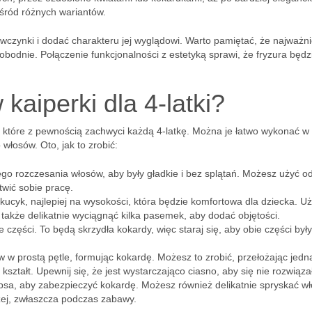
śród różnych wariantów.
wczynki i dodać charakteru jej wyglądowi. Warto pamiętać, że najważni
wobodnie. Połączenie funkcjonalności z estetyką sprawi, że fryzura będz
kaiperki dla 4-latki?
, które z pewnością zachwyci każdą 4-latkę. Można je łatwo wykonać w 
włosów. Oto, jak to zrobić:
go rozczesania włosów, aby były gładkie i bez splątań. Możesz użyć o
twić sobie pracę.
kucyk, najlepiej na wysokości, która będzie komfortowa dla dziecka. Uż
akże delikatnie wyciągnąć kilka pasemek, aby dodać objętości.
części. To będą skrzydła kokardy, więc staraj się, aby obie części były
 w prostą pętle, formując kokardę. Możesz to zrobić, przełożając jedn
kształt. Upewnij się, że jest wystarczająco ciasno, aby się nie rozwiąza
ipsa, aby zabezpieczyć kokardę. Możesz również delikatnie spryskać w
żej, zwłaszcza podczas zabawy.