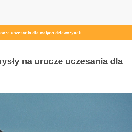
urocze uczesania dla małych dziewczynek
mysły na urocze uczesania dla