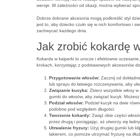
wersje. W zależności od okazji, można wybierać spo
Dobrze dobrane akcesoria mogą podkreślić styl dzie
jest to, aby dziecko czuło się w nich komfortowo i s
zachwycać każdego dnia.
Jak zrobić kokardę w 
Kokarda w kaiperki to urocze i efektowne uczesanie
krokach, korzystając z podstawowych akcesoriów do 
Przygotowanie włosów:
Zacznij od dokładne
lub sprayu do łatwego rozczesywania, aby uła
Związanie kucyka:
Zbierz wszystkie włosy w 
gumki do włosów, aby związać kucyk. Możesz t
Podział włosów:
Podziel kucyk na dwie równe 
podobne pod względem długości.
Tworzenie kokardy:
Zwiąż obie części włosów
przez drugą i pociągając, aż utworzy się ładny 
Utrwalenie fryzury:
Użyj drugiej gumki lub kl
lakierem, co pomoże utrzymać fryzurę na dłu