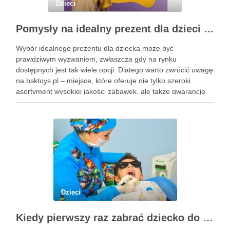
Dzieci
Pomysły na idealny prezent dla dzieci z BSKToys
Wybór idealnego prezentu dla dziecka może być
prawdziwym wyzwaniem, zwłaszcza gdy na rynku
dostępnych jest tak wiele opcji. Dlatego warto zwrócić uwagę
na bsktoys.pl – miejsce, które oferuje nie tylko szeroki
asortyment wysokiej jakości zabawek, ale także gwarancję
bezpieczeństwa i trwałości. Każdy rodzic pragnie, aby jego
pociecha miała zabawki, które …
Dzieci
Kiedy pierwszy raz zabrać dziecko do dentysty? Wskazówki dla rodziców