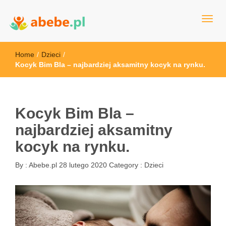
Wszystko dla dzieci - Polska
Abebe
Home
/
Dzieci
/
Kocyk Bim Bla – najbardziej aksamitny kocyk na rynku.
Kocyk Bim Bla –
najbardziej aksamitny
kocyk na rynku.
By :
Abebe.pl
28 lutego 2020
Category :
Dzieci