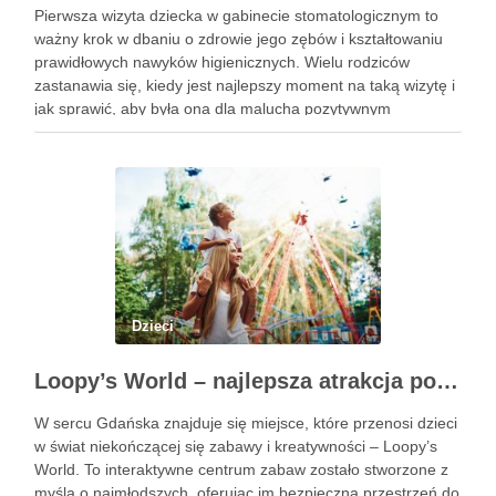
Pierwsza wizyta dziecka w gabinecie stomatologicznym to
ważny krok w dbaniu o zdrowie jego zębów i kształtowaniu
prawidłowych nawyków higienicznych. Wielu rodziców
zastanawia się, kiedy jest najlepszy moment na taką wizytę i
jak sprawić, aby była ona dla malucha pozytywnym
doświadczeniem. Na te pytania odpowiada doświadczony
stomatolog Olsztyn. Dlaczego wczesna …
Dzieci
Loopy’s World – najlepsza atrakcja pod dachem dla dzieci w Gdańsku
W sercu Gdańska znajduje się miejsce, które przenosi dzieci
w świat niekończącej się zabawy i kreatywności – Loopy’s
World. To interaktywne centrum zabaw zostało stworzone z
myślą o najmłodszych, oferując im bezpieczną przestrzeń do