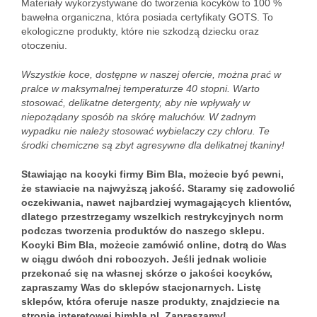
Materiały wykorzystywane do tworzenia kocyków to 100 %
bawełna organiczna, która posiada certyfikaty GOTS. To
ekologiczne produkty, które nie szkodzą dziecku oraz
otoczeniu.
Wszystkie koce, dostępne w naszej ofercie, można prać w
pralce w maksymalnej temperaturze 40 stopni. Warto
stosować, delikatne detergenty, aby nie wpływały w
niepożądany sposób na skórę maluchów. W żadnym
wypadku nie należy stosować wybielaczy czy chloru. Te
środki chemiczne są zbyt agresywne dla delikatnej tkaniny!
Stawiając na kocyki firmy Bim Bla, możecie być pewni,
że stawiacie na najwyższą jakość. Staramy się zadowolić
oczekiwania, nawet najbardziej wymagających klientów,
dlatego przestrzegamy wszelkich restrykcyjnych norm
podczas tworzenia produktów do naszego sklepu.
Kocyki Bim Bla, możecie zamówić online, dotrą do Was
w ciągu dwóch dni roboczych. Jeśli jednak wolicie
przekonać się na własnej skórze o jakości kocyków,
zapraszamy Was do sklepów stacjonarnych. Listę
sklepów, która oferuje nasze produkty, znajdziecie na
stronie interetowej bimbla.pl. Zapraszamy!