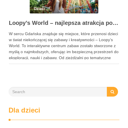
Dzieci
Loopy’s World – najlepsza atrakcja pod dachem dla dzieci w Gdańsku
W sercu Gdańska znajduje się miejsce, które przenosi dzieci
w świat niekończącej się zabawy i kreatywności – Loopy’s
World. To interaktywne centrum zabaw zostało stworzone z
myślą o najmłodszych, oferując im bezpieczną przestrzeń do
eksploracji, nauki i zabawy. Od zjeżdżalni po tematyczne
strefy, Loopy’s World zaspokaja różnorodne potrzeby dzieci,
angażując …
Dla dzieci