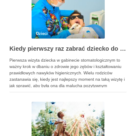
Dzieci
Kiedy pierwszy raz zabrać dziecko do dentysty? Wskazówki dla rodziców
Pierwsza wizyta dziecka w gabinecie stomatologicznym to
ważny krok w dbaniu o zdrowie jego zębów i kształtowaniu
prawidłowych nawyków higienicznych. Wielu rodziców
zastanawia się, kiedy jest najlepszy moment na taką wizytę i
jak sprawić, aby była ona dla malucha pozytywnym
doświadczeniem. Na te pytania odpowiada doświadczony
stomatolog Olsztyn. Dlaczego wczesna …