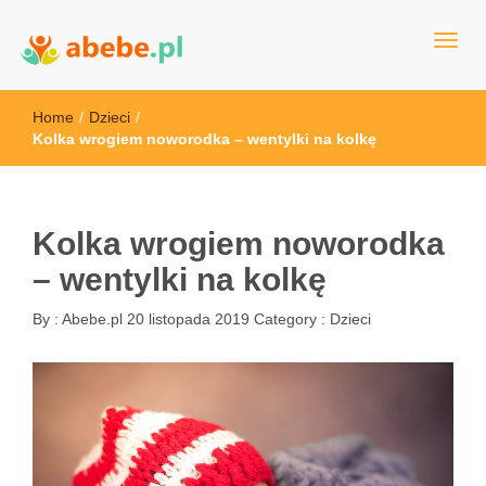
Wszystko dla dzieci - Polska
Abebe
Home
/
Dzieci
/
Kolka wrogiem noworodka – wentylki na kolkę
Kolka wrogiem noworodka
– wentylki na kolkę
By :
Abebe.pl
20 listopada 2019
Category :
Dzieci