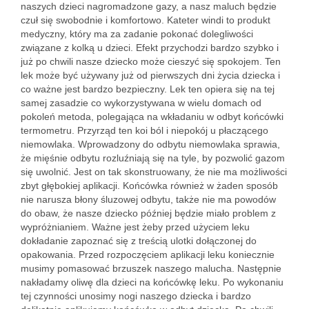
naszych dzieci nagromadzone gazy, a nasz maluch będzie
czuł się swobodnie i komfortowo. Kateter windi to produkt
medyczny, który ma za zadanie pokonać dolegliwości
związane z kolką u dzieci. Efekt przychodzi bardzo szybko i
już po chwili nasze dziecko może cieszyć się spokojem. Ten
lek może być używany już od pierwszych dni życia dziecka i
co ważne jest bardzo bezpieczny. Lek ten opiera się na tej
samej zasadzie co wykorzystywana w wielu domach od
pokoleń metoda, polegająca na wkładaniu w odbyt końcówki
termometru. Przyrząd ten koi ból i niepokój u płaczącego
niemowlaka. Wprowadzony do odbytu niemowlaka sprawia,
że mięśnie odbytu rozluźniają się na tyle, by pozwolić gazom
się uwolnić. Jest on tak skonstruowany, że nie ma możliwości
zbyt głębokiej aplikacji. Końcówka również w żaden sposób
nie narusza błony śluzowej odbytu, także nie ma powodów
do obaw, że nasze dziecko później będzie miało problem z
wypróżnianiem. Ważne jest żeby przed użyciem leku
dokładanie zapoznać się z treścią ulotki dołączonej do
opakowania. Przed rozpoczęciem aplikacji leku koniecznie
musimy pomasować brzuszek naszego malucha. Następnie
nakładamy oliwę dla dzieci na końcówkę leku. Po wykonaniu
tej czynności unosimy nogi naszego dziecka i bardzo