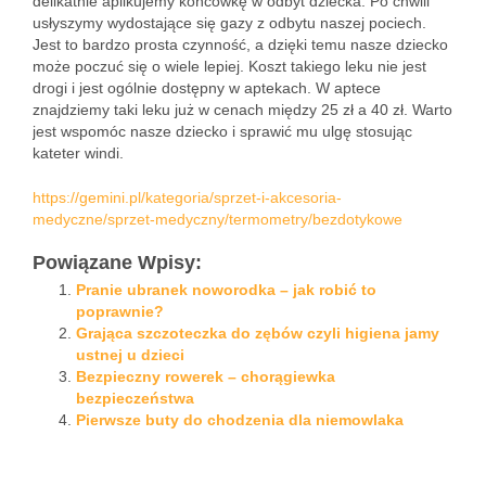
delikatnie aplikujemy końcówkę w odbyt dziecka. Po chwili
usłyszymy wydostające się gazy z odbytu naszej pociech.
Jest to bardzo prosta czynność, a dzięki temu nasze dziecko
może poczuć się o wiele lepiej. Koszt takiego leku nie jest
drogi i jest ogólnie dostępny w aptekach. W aptece
znajdziemy taki leku już w cenach między 25 zł a 40 zł. Warto
jest wspomóc nasze dziecko i sprawić mu ulgę stosując
kateter windi.
https://gemini.pl/kategoria/sprzet-i-akcesoria-
medyczne/sprzet-medyczny/termometry/bezdotykowe
Powiązane Wpisy:
Pranie ubranek noworodka – jak robić to
poprawnie?
Grająca szczoteczka do zębów czyli higiena jamy
ustnej u dzieci
Bezpieczny rowerek – chorągiewka
bezpieczeństwa
Pierwsze buty do chodzenia dla niemowlaka