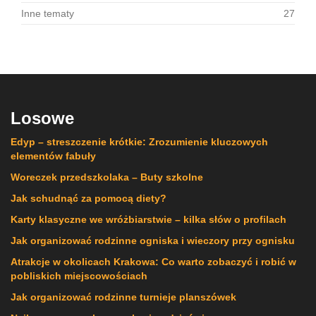
Inne tematy
27
Losowe
Edyp – streszczenie krótkie: Zrozumienie kluczowych
elementów fabuły
Woreczek przedszkolaka – Buty szkolne
Jak schudnąć za pomocą diety?
Karty klasyczne we wróżbiarstwie – kilka słów o profilach
Jak organizować rodzinne ogniska i wieczory przy ognisku
Atrakcje w okolicach Krakowa: Co warto zobaczyć i robić w
pobliskich miejscowościach
Jak organizować rodzinne turnieje planszówek