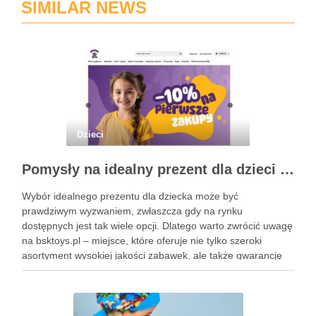
SIMILAR NEWS
Dzieci
Pomysły na idealny prezent dla dzieci z BSKToys
Wybór idealnego prezentu dla dziecka może być
prawdziwym wyzwaniem, zwłaszcza gdy na rynku
dostępnych jest tak wiele opcji. Dlatego warto zwrócić uwagę
na bsktoys.pl – miejsce, które oferuje nie tylko szeroki
asortyment wysokiej jakości zabawek, ale także gwarancję
bezpieczeństwa i trwałości. Każdy rodzic pragnie, aby jego
pociecha miała zabawki, które …