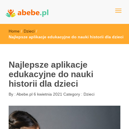
Wszystko dla dzieci - Polska
Abebe
Home
/
Dzieci
/
Najlepsze aplikacje edukacyjne do nauki historii dla dzieci
Najlepsze aplikacje
edukacyjne do nauki
historii dla dzieci
By :
Abebe.pl
6 kwietnia 2021
Category :
Dzieci