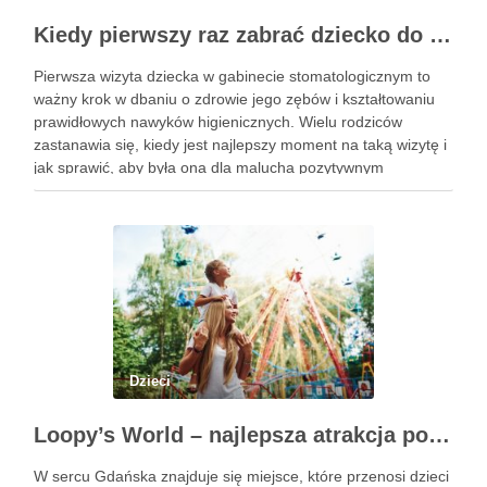
Kiedy pierwszy raz zabrać dziecko do dentysty? Wskazówki dla rodziców
Pierwsza wizyta dziecka w gabinecie stomatologicznym to
ważny krok w dbaniu o zdrowie jego zębów i kształtowaniu
prawidłowych nawyków higienicznych. Wielu rodziców
zastanawia się, kiedy jest najlepszy moment na taką wizytę i
jak sprawić, aby była ona dla malucha pozytywnym
doświadczeniem. Na te pytania odpowiada doświadczony
stomatolog Olsztyn. Dlaczego wczesna …
Dzieci
Loopy’s World – najlepsza atrakcja pod dachem dla dzieci w Gdańsku
W sercu Gdańska znajduje się miejsce, które przenosi dzieci