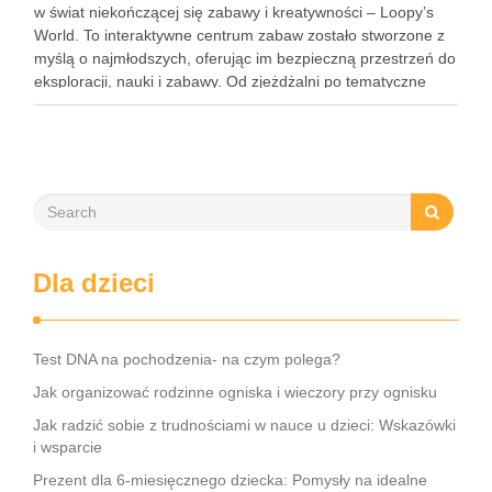
w świat niekończącej się zabawy i kreatywności – Loopy’s
World. To interaktywne centrum zabaw zostało stworzone z
myślą o najmłodszych, oferując im bezpieczną przestrzeń do
eksploracji, nauki i zabawy. Od zjeżdżalni po tematyczne
strefy, Loopy’s World zaspokaja różnorodne potrzeby dzieci,
angażując …
Dla dzieci
Test DNA na pochodzenia- na czym polega?
Jak organizować rodzinne ogniska i wieczory przy ognisku
Jak radzić sobie z trudnościami w nauce u dzieci: Wskazówki
i wsparcie
Prezent dla 6-miesięcznego dziecka: Pomysły na idealne