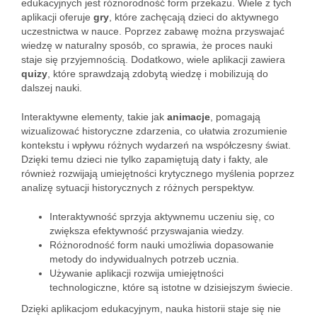
edukacyjnych jest różnorodność form przekazu. Wiele z tych
aplikacji oferuje
gry
, które zachęcają dzieci do aktywnego
uczestnictwa w nauce. Poprzez zabawę można przyswajać
wiedzę w naturalny sposób, co sprawia, że proces nauki
staje się przyjemnością. Dodatkowo, wiele aplikacji zawiera
quizy
, które sprawdzają zdobytą wiedzę i mobilizują do
dalszej nauki.
Interaktywne elementy, takie jak
animacje
, pomagają
wizualizować historyczne zdarzenia, co ułatwia zrozumienie
kontekstu i wpływu różnych wydarzeń na współczesny świat.
Dzięki temu dzieci nie tylko zapamiętują daty i fakty, ale
również rozwijają umiejętności krytycznego myślenia poprzez
analizę sytuacji historycznych z różnych perspektyw.
Interaktywność sprzyja aktywnemu uczeniu się, co
zwiększa efektywność przyswajania wiedzy.
Różnorodność form nauki umożliwia dopasowanie
metody do indywidualnych potrzeb ucznia.
Używanie aplikacji rozwija umiejętności
technologiczne, które są istotne w dzisiejszym świecie.
Dzięki aplikacjom edukacyjnym, nauka historii staje się nie