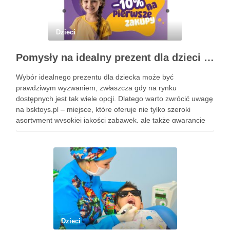
Dzieci
Pomysły na idealny prezent dla dzieci z BSKToys
Wybór idealnego prezentu dla dziecka może być
prawdziwym wyzwaniem, zwłaszcza gdy na rynku
dostępnych jest tak wiele opcji. Dlatego warto zwrócić uwagę
na bsktoys.pl – miejsce, które oferuje nie tylko szeroki
asortyment wysokiej jakości zabawek, ale także gwarancję
bezpieczeństwa i trwałości. Każdy rodzic pragnie, aby jego
pociecha miała zabawki, które …
Dzieci