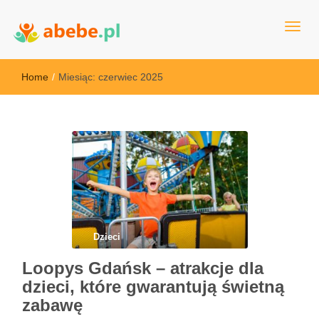
Wszystko dla dzieci - Polska
Abebe
Home
/
Miesiąc:
czerwiec 2025
Dzieci
Loopys Gdańsk – atrakcje dla
dzieci, które gwarantują świetną
zabawę