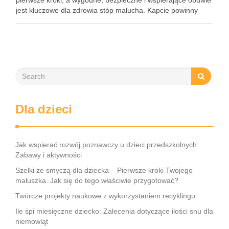
pierwsze kroki, a wygodne, bezpieczne i wspierające obuwie
jest kluczowe dla zdrowia stóp malucha. Kapcie powinny
zapewniać komfort, stabilność, a także wspomagać
prawidłowy rozwój stopy. Wybór odpowiednich kapci dla …
Dla dzieci
Jak wspierać rozwój poznawczy u dzieci przedszkolnych:
Zabawy i aktywności
Szelki ze smyczą dla dziecka – Pierwsze kroki Twojego
maluszka. Jak się do tego właściwie przygotować?
Twórcze projekty naukowe z wykorzystaniem recyklingu
Ile śpi miesięczne dziecko: Zalecenia dotyczące ilości snu dla
niemowląt