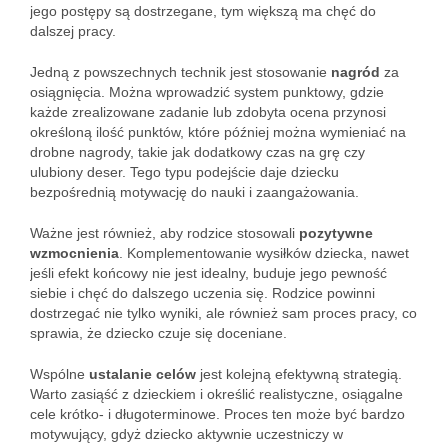
jego postępy są dostrzegane, tym większą ma chęć do
dalszej pracy.
Jedną z powszechnych technik jest stosowanie
nagród
za
osiągnięcia. Można wprowadzić system punktowy, gdzie
każde zrealizowane zadanie lub zdobyta ocena przynosi
określoną ilość punktów, które później można wymieniać na
drobne nagrody, takie jak dodatkowy czas na grę czy
ulubiony deser. Tego typu podejście daje dziecku
bezpośrednią motywację do nauki i zaangażowania.
Ważne jest również, aby rodzice stosowali
pozytywne
wzmocnienia
. Komplementowanie wysiłków dziecka, nawet
jeśli efekt końcowy nie jest idealny, buduje jego pewność
siebie i chęć do dalszego uczenia się. Rodzice powinni
dostrzegać nie tylko wyniki, ale również sam proces pracy, co
sprawia, że dziecko czuje się doceniane.
Wspólne
ustalanie celów
jest kolejną efektywną strategią.
Warto zasiąść z dzieckiem i określić realistyczne, osiągalne
cele krótko- i długoterminowe. Proces ten może być bardzo
motywujący, gdyż dziecko aktywnie uczestniczy w