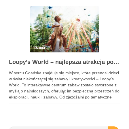
stomatolog Olsztyn. Dlaczego wczesna …
Dzieci
Loopy’s World – najlepsza atrakcja pod dachem dla dzieci w Gdańsku
W sercu Gdańska znajduje się miejsce, które przenosi dzieci
w świat niekończącej się zabawy i kreatywności – Loopy’s
World. To interaktywne centrum zabaw zostało stworzone z
myślą o najmłodszych, oferując im bezpieczną przestrzeń do
eksploracji, nauki i zabawy. Od zjeżdżalni po tematyczne
strefy, Loopy’s World zaspokaja różnorodne potrzeby dzieci,
angażując …