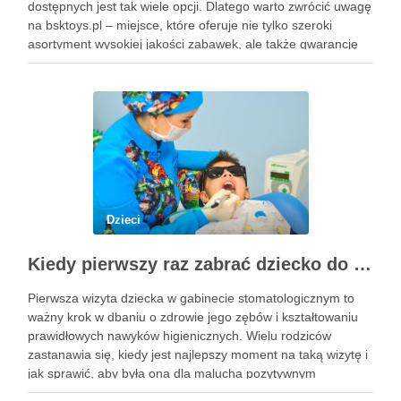
dostępnych jest tak wiele opcji. Dlatego warto zwrócić uwagę
na bsktoys.pl – miejsce, które oferuje nie tylko szeroki
asortyment wysokiej jakości zabawek, ale także gwarancję
bezpieczeństwa i trwałości. Każdy rodzic pragnie, aby jego
pociecha miała zabawki, które …
Dzieci
Kiedy pierwszy raz zabrać dziecko do dentysty? Wskazówki dla rodziców
Pierwsza wizyta dziecka w gabinecie stomatologicznym to
ważny krok w dbaniu o zdrowie jego zębów i kształtowaniu
prawidłowych nawyków higienicznych. Wielu rodziców
zastanawia się, kiedy jest najlepszy moment na taką wizytę i
jak sprawić, aby była ona dla malucha pozytywnym
doświadczeniem. Na te pytania odpowiada doświadczony