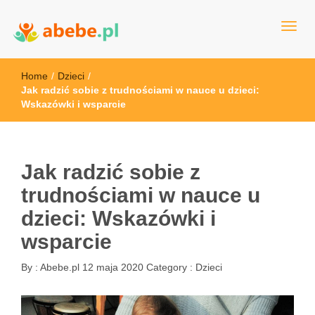
Wszystko dla dzieci - Polska
Abebe
Home
/
Dzieci
/
Jak radzić sobie z trudnościami w nauce u dzieci:
Wskazówki i wsparcie
Jak radzić sobie z
trudnościami w nauce u
dzieci: Wskazówki i
wsparcie
By :
Abebe.pl
12 maja 2020
Category :
Dzieci