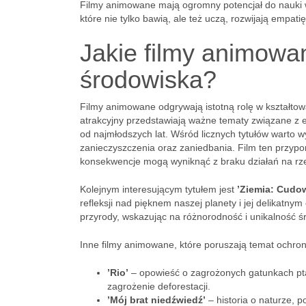
Filmy animowane mają ogromny potencjał do nauki war
które nie tylko bawią, ale też uczą, rozwijają empat
Jakie filmy animowa
środowiska?
Filmy animowane odgrywają istotną rolę w kształto
atrakcyjny przedstawiają ważne tematy związane z 
od najmłodszych lat. Wśród licznych tytułów warto 
zanieczyszczenia oraz zaniedbania. Film ten przypo
konsekwencje mogą wyniknąć z braku działań na rze
Kolejnym interesującym tytułem jest
’Ziemia: Cudo
refleksji nad pięknem naszej planety i jej delikatn
przyrody, wskazując na różnorodność i unikalność ś
Inne filmy animowane, które poruszają temat ochron
’Rio’
– opowieść o zagrożonych gatunkach pta
zagrożenie deforestacji.
’Mój brat niedźwiedź’
– historia o naturze, p