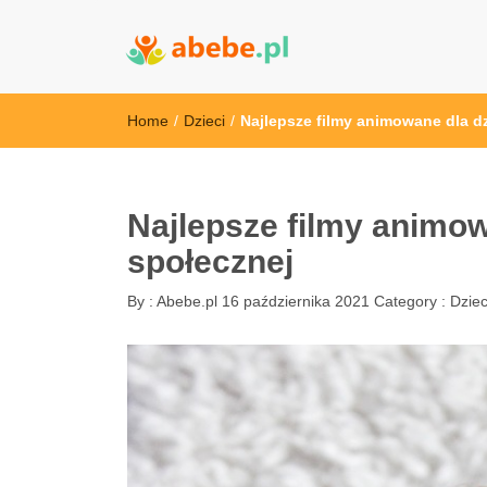
Abebe
Wszystko dla dzieci - Polska
Home
/
Dzieci
/
Najlepsze filmy animowane dla dz
Najlepsze filmy animow
społecznej
By :
Abebe.pl
16 października 2021
Category :
Dziec