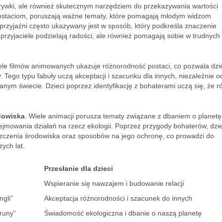
zrywki, ale również skutecznym narzędziem do przekazywania wartości
 postaciom, poruszają ważne tematy, które pomagają młodym widzom
 przyjaźni często ukazywany jest w sposób, który podkreśla znaczenie
że przyjaciele podzielają radości, ale również pomagają sobie w trudnych
ele filmów animowanych ukazuje różnorodność postaci, co pozwala dz
 Tego typu fabuły uczą akceptacji i szacunku dla innych, niezależnie o
nym świecie. Dzieci poprzez identyfikację z bohaterami uczą się, że r
dowiska
. Wiele animacji porusza tematy związane z dbaniem o planetę
mowania działań na rzecz ekologii. Poprzez przygody bohaterów, dzie
zczenia środowiska oraz sposobów na jego ochronę, co prowadzi do
ych lat.
Przesłanie dla dzieci
Wspieranie się nawzajem i budowanie relacji
ngli”
Akceptacja różnorodności i szacunek do innych
truny”
Świadomość ekologiczna i dbanie o naszą planetę