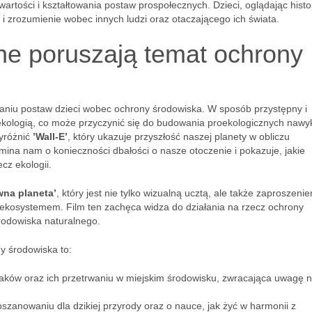
tości i kształtowania postaw prospołecznych. Dzieci, oglądając histor
ię i zrozumienie wobec innych ludzi oraz otaczającego ich świata.
ne poruszają temat ochrony
waniu postaw dzieci wobec ochrony środowiska. W sposób przystępny i
ekologią, co może przyczynić się do budowania proekologicznych nawy
wyróżnić
’Wall-E’
, który ukazuje przyszłość naszej planety w obliczu
mina nam o konieczności dbałości o nasze otoczenie i pokazuje, jakie
cz ekologii.
wna planeta’
, który jest nie tylko wizualną ucztą, ale także zaproszeni
ym ekosystemem. Film ten zachęca widza do działania na rzecz ochrony
rodowiska naturalnego.
y środowiska to:
ków oraz ich przetrwaniu w miejskim środowisku, zwracająca uwagę 
oszanowaniu dla dzikiej przyrody oraz o nauce, jak żyć w harmonii z