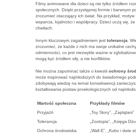
Filmy animowane dla dzieci są nie tylko źródłem ro
społecznych. Dzięki przystępnej formie i barwnym
zrozumieć otaczający ich świat. Na przykład, motyw
wsparcia, lojalności i współpracy. Dzieci uczą się, 
chwilach.
Innym kluczowym zagadnieniem jest
tolerancja
. Wi
zrozumieć, że każde z nich ma swoje unikalne cechy.
odmienności, co jest niezwykle ważne w zglobalizowa
mogą być źródłem siły, a nie konfliktów.
Nie można zapominać także o kwestii
ochrony śro
może inspirować najmłodszych do świadomego podej
zdobywają wiedzę na temat konsekwencji zanieczys
kształtowania postaw proekologicznych od najmłodsz
Wartość społeczna
Przykłady filmów
Przyjaźń
„Toy Story”, „Zaplątani”
Tolerancja
„Zootopia”, „Księga Dżu
Ochrona środowiska
„Wall-E”, „Kubo i dwie s