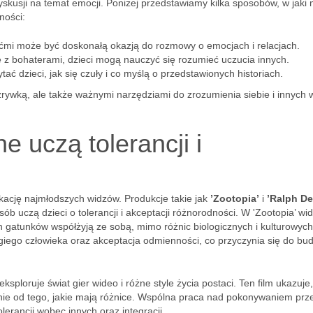
yskusji na temat emocji. Poniżej przedstawiamy kilka sposobów, w jaki
ności:
ećmi może być doskonałą okazją do rozmowy o emocjach i relacjach.
ę z bohaterami, dzieci mogą nauczyć się rozumieć uczucia innych.
ać dzieci, jak się czuły i co myślą o przedstawionych historiach.
zrywką, ale także ważnymi narzędziami do zrozumienia siebie i innych 
e uczą tolerancji i
ację najmłodszych widzów. Produkcje takie jak
’Zootopia’
i
’Ralph D
ób uczą dzieci o tolerancji i akceptacji różnorodności. W 'Zootopia’ wi
 gatunków współżyją ze sobą, mimo różnic biologicznych i kulturowych
rugiego człowieka oraz akceptacja odmienności, co przyczynia się do b
 eksploruje świat gier wideo i różne style życia postaci. Ten film ukazuje,
żnie od tego, jakie mają różnice. Wspólna praca nad pokonywaniem pr
erancji wobec innych oraz integracji.