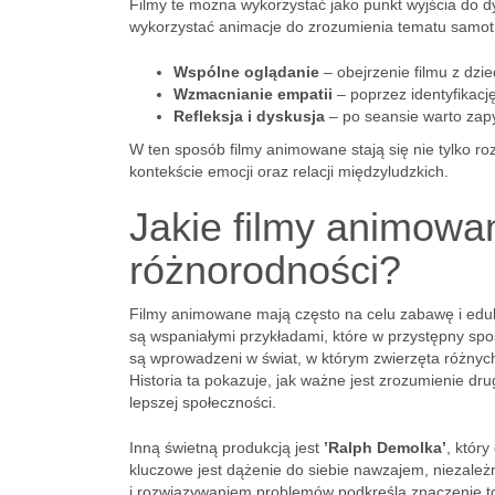
Filmy te można wykorzystać jako punkt wyjścia do d
wykorzystać animacje do zrozumienia tematu samot
Wspólne oglądanie
– obejrzenie filmu z dzi
Wzmacnianie empatii
– poprzez identyfikacj
Refleksja i dyskusja
– po seansie warto zapyt
W ten sposób filmy animowane stają się nie tylko ro
kontekście emocji oraz relacji międzyludzkich.
Jakie filmy animowan
różnorodności?
Filmy animowane mają często na celu zabawę i eduk
są wspaniałymi przykładami, które w przystępny spos
są wprowadzeni w świat, w którym zwierzęta różnych
Historia ta pokazuje, jak ważne jest zrozumienie d
lepszej społeczności.
Inną świetną produkcją jest
’Ralph Demolka’
, który
kluczowe jest dążenie do siebie nawzajem, niezale
i rozwiązywaniem problemów podkreśla znaczenie tol