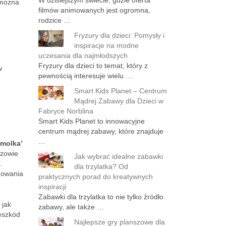
W dzisiejszym świecie, gdzie oferta
 można
filmów animowanych jest ogromna,
rodzice …
Fryzury dla dzieci: Pomysły i
inspiracje na modne
uczesania dla najmłodszych
Fryzury dla dzieci to temat, który z
w
pewnością interesuje wielu …
Smart Kids Planet – Centrum
Mądrej Zabawy dla Dzieci w
Fabryce Norblina
Smart Kids Planet to innowacyjne
centrum mądrej zabawy, które znajduje
…
emolka’
dzowie
Jak wybrać idealne zabawki
.
dla trzylatka? Od
udowania
praktycznych porad do kreatywnych
inspiracji
Zabawki dla trzylatka to nie tylko źródło
 jak
zabawy, ale także …
zeszkód
Najlepsze gry planszowe dla