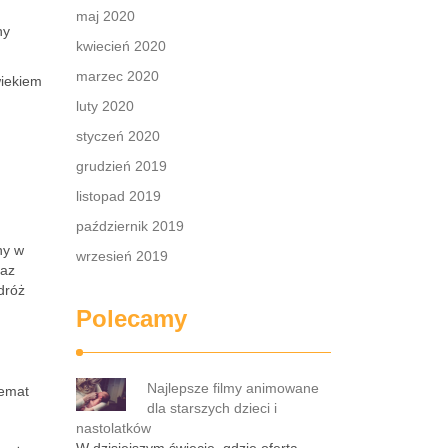
maj 2020
ny
kwiecień 2020
marzec 2020
wiekiem
luty 2020
styczeń 2020
grudzień 2019
listopad 2019
październik 2019
ny w
wrzesień 2019
raz
dróż
Polecamy
Najlepsze filmy animowane
temat
dla starszych dzieci i
nastolatków