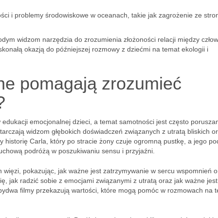
ści i problemy środowiskowe w oceanach, takie jak zagrożenie ze stro
młodym widzom narzędzia do zrozumienia złożoności relacji między czło
konałą okazją do późniejszej rozmowy z dziećmi na temat ekologii i
ane pomagają zrozumieć
?
edukacji emocjonalnej dzieci, a temat samotności jest często porusza
arczają widzom głębokich doświadczeń związanych z utratą bliskich o
 historię Carla, który po stracie żony czuje ogromną pustkę, a jego po
duchową podróżą w poszukiwaniu sensu i przyjaźni.
ych więzi, pokazując, jak ważne jest zatrzymywanie w sercu wspomnień o
ię, jak radzić sobie z emocjami związanymi z utratą oraz jak ważne jest
Obydwa filmy przekazują wartości, które mogą pomóc w rozmowach na 