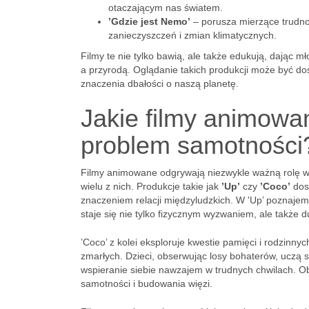
otaczającym nas światem.
’Gdzie jest Nemo’
– porusza mierzące trudno
zanieczyszczeń i zmian klimatycznych.
Filmy te nie tylko bawią, ale także edukują, dając 
a przyrodą. Oglądanie takich produkcji może być dos
znaczenia dbałości o naszą planetę.
Jakie filmy animow
problem samotności
Filmy animowane odgrywają niezwykle ważną rolę w 
wielu z nich. Produkcje takie jak
’Up’
czy
’Coco’
dost
znaczeniem relacji międzyludzkich. W 'Up’ poznajemy
staje się nie tylko fizycznym wyzwaniem, ale także 
’Coco’ z kolei eksploruje kwestie pamięci i rodzinn
zmarłych. Dzieci, obserwując losy bohaterów, uczą s
wspieranie siebie nawzajem w trudnych chwilach. 
samotności i budowania więzi.