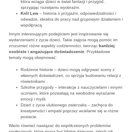
która wciąga dzieci w świat fantazji i przygód,
sprzyjając rozwijaniu wyobraźni.
Król Lew
– historia o przyjaźni, odpowiedzialności i
odwadze, idealna do pracy nad grupowym działaniem i
współpracą.
Innym interesującym podejściem jest inspirowanie się
wydarzeniami z życia dzieci. Takie zajęcia mogą pomóc im
zrozumieć różne aspekty codzienności, tworząc
bardziej
osobiste i angażujące doświadczenie
. Przykładowe
tematy mogą obejmować:
Rodzinne historie – dzieci mogą odgrywać sceny z
własnych doświadczeń, co sprzyja budowaniu relacji z
rówieśnikami.
Szkolne przygody – interakcje z nauczycielami i innymi
uczniami, które pozwalają na swobodne wyrażanie
emocji i myśli.
Dzień z życia ulubionego zwierzaka – zachęca do
kreatywności i empatii poprzez wcielanie się w różne
postacie.
Warto również nawiązać do współczesnych problemów
społecznych, które mogą być bliskie dzieciom, takich jak