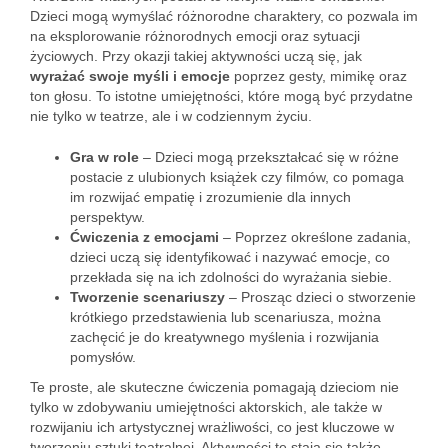
Dzieci mogą wymyślać różnorodne charaktery, co pozwala im
na eksplorowanie różnorodnych emocji oraz sytuacji
życiowych. Przy okazji takiej aktywności uczą się, jak
wyrażać swoje myśli i emocje
poprzez gesty, mimikę oraz
ton głosu. To istotne umiejętności, które mogą być przydatne
nie tylko w teatrze, ale i w codziennym życiu.
Gra w role
– Dzieci mogą przekształcać się w różne
postacie z ulubionych książek czy filmów, co pomaga
im rozwijać empatię i zrozumienie dla innych
perspektyw.
Ćwiczenia z emocjami
– Poprzez określone zadania,
dzieci uczą się identyfikować i nazywać emocje, co
przekłada się na ich zdolności do wyrażania siebie.
Tworzenie scenariuszy
– Prosząc dzieci o stworzenie
krótkiego przedstawienia lub scenariusza, można
zachęcić je do kreatywnego myślenia i rozwijania
pomysłów.
Te proste, ale skuteczne ćwiczenia pomagają dzieciom nie
tylko w zdobywaniu umiejętności aktorskich, ale także w
rozwijaniu ich artystycznej wrażliwości, co jest kluczowe w
tworzeniu sztuki teatralnej. Aktywności te stają się także