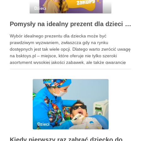
Dzieci
Pomysły na idealny prezent dla dzieci z BSKToys
Wybór idealnego prezentu dla dziecka może być
prawdziwym wyzwaniem, zwłaszcza gdy na rynku
dostępnych jest tak wiele opcji. Dlatego warto zwrócić uwagę
na bsktoys.pl – miejsce, które oferuje nie tylko szeroki
asortyment wysokiej jakości zabawek, ale także gwarancję
bezpieczeństwa i trwałości. Każdy rodzic pragnie, aby jego
pociecha miała zabawki, które …
Dzieci
Kiedy pierwszy raz zabrać dziecko do dentysty? Wskazówki dla rodziców