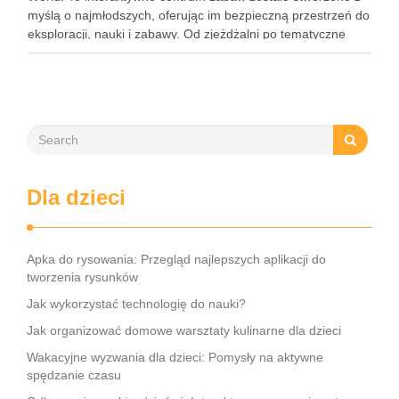
myślą o najmłodszych, oferując im bezpieczną przestrzeń do
eksploracji, nauki i zabawy. Od zjeżdżalni po tematyczne
strefy, Loopy’s World zaspokaja różnorodne potrzeby dzieci,
angażując …
Dla dzieci
Apka do rysowania: Przegląd najlepszych aplikacji do
tworzenia rysunków
Jak wykorzystać technologię do nauki?
Jak organizować domowe warsztaty kulinarne dla dzieci
Wakacyjne wyzwania dla dzieci: Pomysły na aktywne
spędzanie czasu