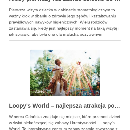
Pierwsza wizyta dziecka w gabinecie stomatologicznym to
ważny krok w dbaniu o zdrowie jego zębów i kształtowaniu
prawidłowych nawyków higienicznych. Wielu rodziców
zastanawia się, kiedy jest najlepszy moment na taką wizytę i
jak sprawić, aby była ona dla malucha pozytywnym
doświadczeniem. Na te pytania odpowiada doświadczony
stomatolog Olsztyn. Dlaczego wczesna …
Dzieci
Loopy’s World – najlepsza atrakcja pod dachem dla dzieci w Gdańsku
W sercu Gdańska znajduje się miejsce, które przenosi dzieci
w świat niekończącej się zabawy i kreatywności – Loopy’s
World. To interaktywne centrum zabaw zostało stworzone z