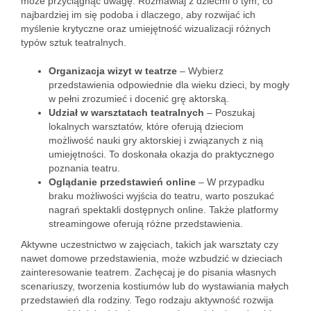
może przyciągnąć uwagę. Rozmawiaj z dziećmi o tym, co
najbardziej im się podoba i dlaczego, aby rozwijać ich
myślenie krytyczne oraz umiejętność wizualizacji różnych
typów sztuk teatralnych.
Organizacja wizyt w teatrze
– Wybierz
przedstawienia odpowiednie dla wieku dzieci, by mogły
w pełni zrozumieć i docenić grę aktorską.
Udział w warsztatach teatralnych
– Poszukaj
lokalnych warsztatów, które oferują dzieciom
możliwość nauki gry aktorskiej i związanych z nią
umiejętności. To doskonała okazja do praktycznego
poznania teatru.
Oglądanie przedstawień online
– W przypadku
braku możliwości wyjścia do teatru, warto poszukać
nagrań spektakli dostępnych online. Także platformy
streamingowe oferują różne przedstawienia.
Aktywne uczestnictwo w zajęciach, takich jak warsztaty czy
nawet domowe przedstawienia, może wzbudzić w dzieciach
zainteresowanie teatrem. Zachęcaj je do pisania własnych
scenariuszy, tworzenia kostiumów lub do wystawiania małych
przedstawień dla rodziny. Tego rodzaju aktywność rozwija