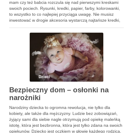
mam czy też babcia rozczula się nad pierwszymi kreskami
swoich pociech. Rysunki, kredki, papier, farby, kolorowanki,
to wszystko to co najlepiej przyciąga uwagę. Nie musisz
inwestować w drogie akcesoria wystarczą najtańsze kredki,
by świat Twojego malucha zawirował wieloma kolorami.
Współczesny świat dziecka …
Dzieci
Bezpieczny dom – osłonki na
narożniki
Narodziny dziecka to ogromna rewolucja, nie tylko dla
kobiety, ale także dla mężczyzny. Ludzie bez zobowiązań,
żyjący sami dla siebie nagle otrzymują pod opiekę maleńką
istotę, która jest bezbronna, która jest tylko zdana na swoich
opiekunów. Dziecko jest oczkiem w głowie każdego rodzica,