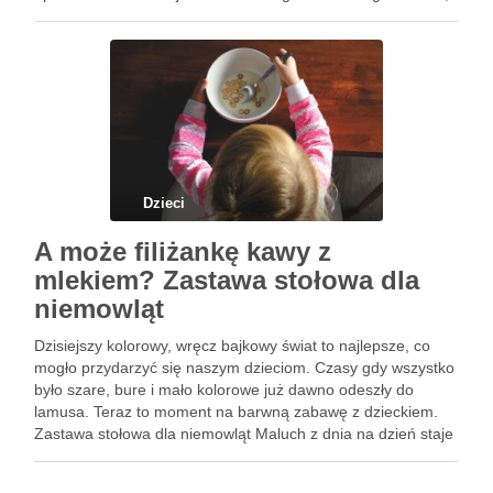
zapewne niejedna osoba boi się o bezpieczeństwo …
Dzieci
A może filiżankę kawy z
mlekiem? Zastawa stołowa dla
niemowląt
Dzisiejszy kolorowy, wręcz bajkowy świat to najlepsze, co
mogło przydarzyć się naszym dzieciom. Czasy gdy wszystko
było szare, bure i mało kolorowe już dawno odeszły do
lamusa. Teraz to moment na barwną zabawę z dzieckiem.
Zastawa stołowa dla niemowląt Maluch z dnia na dzień staje
się coraz większy. Czy pamiętasz …