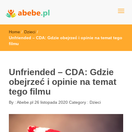
Wszystko dla dzieci - Polska
Abebe
Home
/
Dzieci
/
Unfriended – CDA: Gdzie obejrzeć i opinie na temat tego
filmu
Unfriended – CDA: Gdzie
obejrzeć i opinie na temat
tego filmu
By :
Abebe.pl
26 listopada 2020
Category :
Dzieci