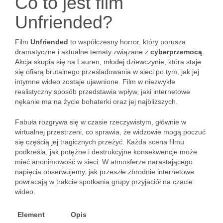
Co to jest film
Unfriended?
Film
Unfriended
to współczesny horror, który porusza
dramatyczne i aktualne tematy związane z
cyberprzemocą
.
Akcja skupia się na Lauren, młodej dziewczynie, która staje
się ofiarą brutalnego prześladowania w sieci po tym, jak jej
intymne wideo zostaje ujawnione. Film w niezwykle
realistyczny sposób przedstawia wpływ, jaki internetowe
nękanie ma na życie bohaterki oraz jej najbliższych.
Fabuła rozgrywa się w czasie rzeczywistym, głównie w
wirtualnej przestrzeni, co sprawia, że widzowie mogą poczuć
się częścią jej tragicznych przeżyć. Każda scena filmu
podkreśla, jak potężne i destrukcyjne konsekwencje może
mieć anonimowość w sieci. W atmosferze narastającego
napięcia obserwujemy, jak przeszłe zbrodnie internetowe
powracają w trakcie spotkania grupy przyjaciół na czacie
wideo.
Element
Opis