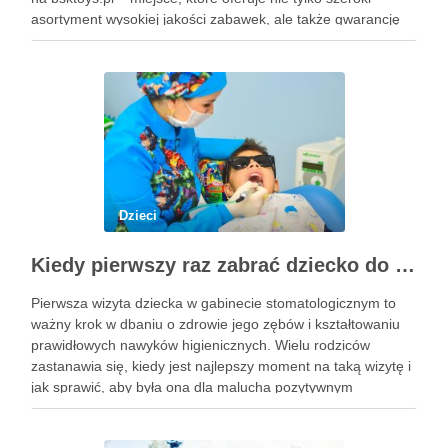
asortyment wysokiej jakości zabawek, ale także gwarancję
bezpieczeństwa i trwałości. Każdy rodzic pragnie, aby jego
pociecha miała zabawki, które …
Dzieci
Kiedy pierwszy raz zabrać dziecko do dentysty? Wskazówki dla rodziców
Pierwsza wizyta dziecka w gabinecie stomatologicznym to
ważny krok w dbaniu o zdrowie jego zębów i kształtowaniu
prawidłowych nawyków higienicznych. Wielu rodziców
zastanawia się, kiedy jest najlepszy moment na taką wizytę i
jak sprawić, aby była ona dla malucha pozytywnym
doświadczeniem. Na te pytania odpowiada doświadczony
stomatolog Olsztyn. Dlaczego wczesna …