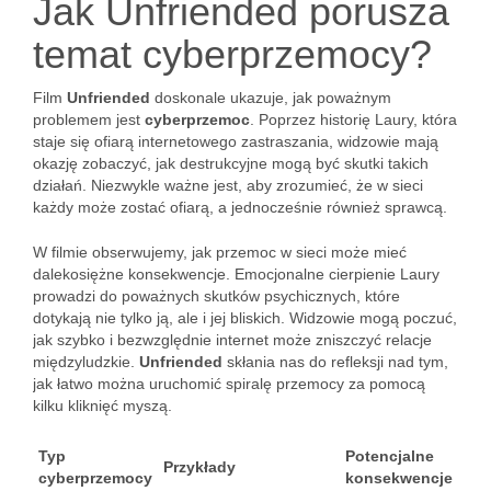
Jak Unfriended porusza
temat cyberprzemocy?
Film
Unfriended
doskonale ukazuje, jak poważnym
problemem jest
cyberprzemoc
. Poprzez historię Laury, która
staje się ofiarą internetowego zastraszania, widzowie mają
okazję zobaczyć, jak destrukcyjne mogą być skutki takich
działań. Niezwykle ważne jest, aby zrozumieć, że w sieci
każdy może zostać ofiarą, a jednocześnie również sprawcą.
W filmie obserwujemy, jak przemoc w sieci może mieć
dalekosiężne konsekwencje. Emocjonalne cierpienie Laury
prowadzi do poważnych skutków psychicznych, które
dotykają nie tylko ją, ale i jej bliskich. Widzowie mogą poczuć,
jak szybko i bezwzględnie internet może zniszczyć relacje
międzyludzkie.
Unfriended
skłania nas do refleksji nad tym,
jak łatwo można uruchomić spiralę przemocy za pomocą
kilku kliknięć myszą.
Typ
Potencjalne
Przykłady
cyberprzemocy
konsekwencje