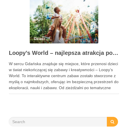
Dzieci
Loopy’s World – najlepsza atrakcja pod dachem dla dzieci w Gdańsku
W sercu Gdańska znajduje się miejsce, które przenosi dzieci
w świat niekończącej się zabawy i kreatywności – Loopy’s
World. To interaktywne centrum zabaw zostało stworzone z
myślą o najmłodszych, oferując im bezpieczną przestrzeń do
eksploracji, nauki i zabawy. Od zjeżdżalni po tematyczne
strefy, Loopy’s World zaspokaja różnorodne potrzeby dzieci,
angażując …