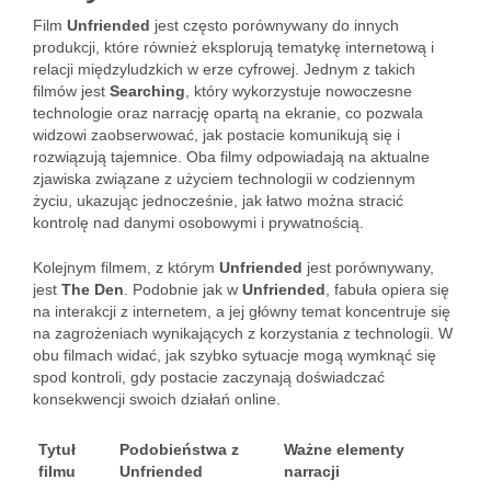
Film
Unfriended
jest często porównywany do innych
produkcji, które również eksplorują tematykę internetową i
relacji międzyludzkich w erze cyfrowej. Jednym z takich
filmów jest
Searching
, który wykorzystuje nowoczesne
technologie oraz narrację opartą na ekranie, co pozwala
widzowi zaobserwować, jak postacie komunikują się i
rozwiązują tajemnice. Oba filmy odpowiadają na aktualne
zjawiska związane z użyciem technologii w codziennym
życiu, ukazując jednocześnie, jak łatwo można stracić
kontrolę nad danymi osobowymi i prywatnością.
Kolejnym filmem, z którym
Unfriended
jest porównywany,
jest
The Den
. Podobnie jak w
Unfriended
, fabuła opiera się
na interakcji z internetem, a jej główny temat koncentruje się
na zagrożeniach wynikających z korzystania z technologii. W
obu filmach widać, jak szybko sytuacje mogą wymknąć się
spod kontroli, gdy postacie zaczynają doświadczać
konsekwencji swoich działań online.
Tytuł
Podobieństwa z
Ważne elementy
filmu
Unfriended
narracji