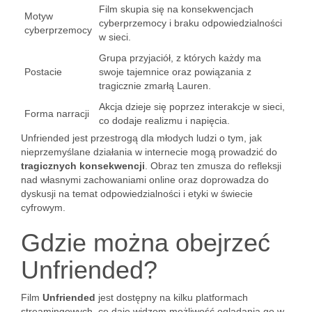
Film skupia się na konsekwencjach
Motyw
cyberprzemocy i braku odpowiedzialności
cyberprzemocy
w sieci.
Grupa przyjaciół, z których każdy ma
Postacie
swoje tajemnice oraz powiązania z
tragicznie zmarłą Lauren.
Akcja dzieje się poprzez interakcje w sieci,
Forma narracji
co dodaje realizmu i napięcia.
Unfriended jest przestrogą dla młodych ludzi o tym, jak
nieprzemyślane działania w internecie mogą prowadzić do
tragicznych konsekwencji
. Obraz ten zmusza do refleksji
nad własnymi zachowaniami online oraz doprowadza do
dyskusji na temat odpowiedzialności i etyki w świecie
cyfrowym.
Gdzie można obejrzeć
Unfriended?
Film
Unfriended
jest dostępny na kilku platformach
streamingowych, co daje widzom możliwość oglądania go w