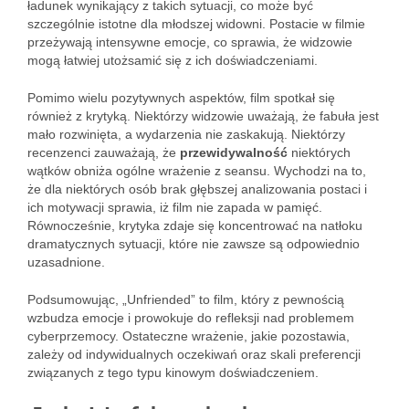
ładunek wynikający z takich sytuacji, co może być
szczególnie istotne dla młodszej widowni. Postacie w filmie
przeżywają intensywne emocje, co sprawia, że widzowie
mogą łatwiej utożsamić się z ich doświadczeniami.
Pomimo wielu pozytywnych aspektów, film spotkał się
również z krytyką. Niektórzy widzowie uważają, że fabuła jest
mało rozwinięta, a wydarzenia nie zaskakują. Niektórzy
recenzenci zauważają, że
przewidywalność
niektórych
wątków obniża ogólne wrażenie z seansu. Wychodzi na to,
że dla niektórych osób brak głębszej analizowania postaci i
ich motywacji sprawia, iż film nie zapada w pamięć.
Równocześnie, krytyka zdaje się koncentrować na natłoku
dramatycznych sytuacji, które nie zawsze są odpowiednio
uzasadnione.
Podsumowując, „Unfriended” to film, który z pewnością
wzbudza emocje i prowokuje do refleksji nad problemem
cyberprzemocy. Ostateczne wrażenie, jakie pozostawia,
zależy od indywidualnych oczekiwań oraz skali preferencji
związanych z tego typu kinowym doświadczeniem.