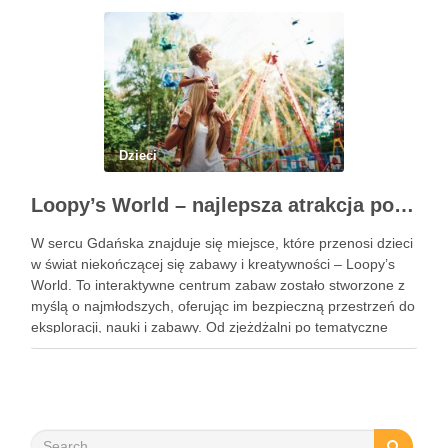
stomatolog Olsztyn. Dlaczego wczesna …
Dzieci
Loopy’s World – najlepsza atrakcja pod dachem dla dzieci w Gdańsku
W sercu Gdańska znajduje się miejsce, które przenosi dzieci
w świat niekończącej się zabawy i kreatywności – Loopy’s
World. To interaktywne centrum zabaw zostało stworzone z
myślą o najmłodszych, oferując im bezpieczną przestrzeń do
eksploracji, nauki i zabawy. Od zjeżdżalni po tematyczne
strefy, Loopy’s World zaspokaja różnorodne potrzeby dzieci,
angażując …