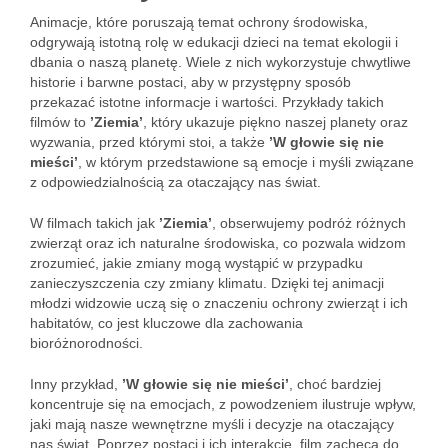
Animacje, które poruszają temat ochrony środowiska,
odgrywają istotną rolę w edukacji dzieci na temat ekologii i
dbania o naszą planetę. Wiele z nich wykorzystuje chwytliwe
historie i barwne postaci, aby w przystępny sposób
przekazać istotne informacje i wartości. Przykłady takich
filmów to
’Ziemia’
, który ukazuje piękno naszej planety oraz
wyzwania, przed którymi stoi, a także
’W głowie się nie
mieści’
, w którym przedstawione są emocje i myśli związane
z odpowiedzialnością za otaczający nas świat.
W filmach takich jak
’Ziemia’
, obserwujemy podróż różnych
zwierząt oraz ich naturalne środowiska, co pozwala widzom
zrozumieć, jakie zmiany mogą wystąpić w przypadku
zanieczyszczenia czy zmiany klimatu. Dzięki tej animacji
młodzi widzowie uczą się o znaczeniu ochrony zwierząt i ich
habitatów, co jest kluczowe dla zachowania
bioróżnorodności.
Inny przykład,
’W głowie się nie mieści’
, choć bardziej
koncentruje się na emocjach, z powodzeniem ilustruje wpływ,
jaki mają nasze wewnętrzne myśli i decyzje na otaczający
nas świat. Poprzez postaci i ich interakcje, film zachęca do