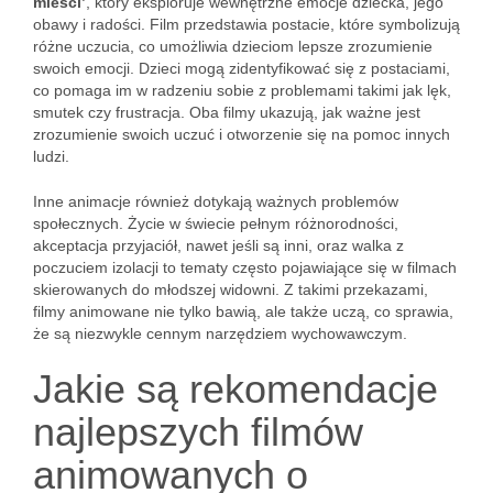
mieści’
, który eksploruje wewnętrzne emocje dziecka, jego
obawy i radości. Film przedstawia postacie, które symbolizują
różne uczucia, co umożliwia dzieciom lepsze zrozumienie
swoich emocji. Dzieci mogą zidentyfikować się z postaciami,
co pomaga im w radzeniu sobie z problemami takimi jak lęk,
smutek czy frustracja. Oba filmy ukazują, jak ważne jest
zrozumienie swoich uczuć i otworzenie się na pomoc innych
ludzi.
Inne animacje również dotykają ważnych problemów
społecznych. Życie w świecie pełnym różnorodności,
akceptacja przyjaciół, nawet jeśli są inni, oraz walka z
poczuciem izolacji to tematy często pojawiające się w filmach
skierowanych do młodszej widowni. Z takimi przekazami,
filmy animowane nie tylko bawią, ale także uczą, co sprawia,
że są niezwykle cennym narzędziem wychowawczym.
Jakie są rekomendacje
najlepszych filmów
animowanych o