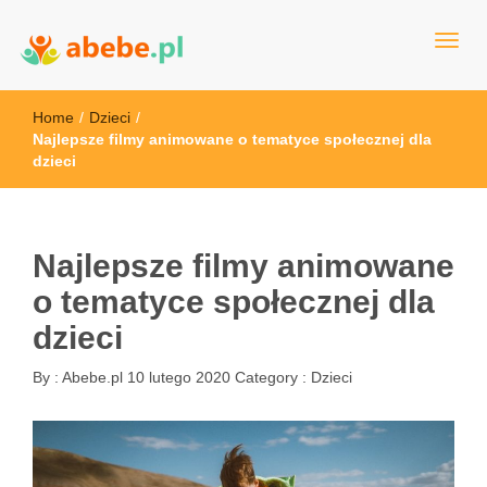
Wszystko dla dzieci - Polska
Abebe
Home
/
Dzieci
/
Najlepsze filmy animowane o tematyce społecznej dla
dzieci
Najlepsze filmy animowane
o tematyce społecznej dla
dzieci
By :
Abebe.pl
10 lutego 2020
Category :
Dzieci