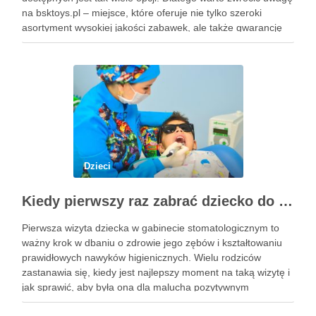
na bsktoys.pl – miejsce, które oferuje nie tylko szeroki
asortyment wysokiej jakości zabawek, ale także gwarancję
bezpieczeństwa i trwałości. Każdy rodzic pragnie, aby jego
pociecha miała zabawki, które …
Dzieci
Kiedy pierwszy raz zabrać dziecko do dentysty? Wskazówki dla rodziców
Pierwsza wizyta dziecka w gabinecie stomatologicznym to
ważny krok w dbaniu o zdrowie jego zębów i kształtowaniu
prawidłowych nawyków higienicznych. Wielu rodziców
zastanawia się, kiedy jest najlepszy moment na taką wizytę i
jak sprawić, aby była ona dla malucha pozytywnym
doświadczeniem. Na te pytania odpowiada doświadczony