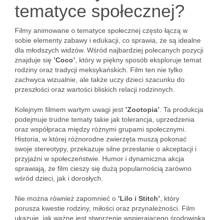
tematyce społecznej?
Filmy animowane o tematyce społecznej często łączą w
sobie elementy zabawy i edukacji, co sprawia, że są idealne
dla młodszych widzów. Wśród najbardziej polecanych pozycji
znajduje się
’Coco’
, który w piękny sposób eksploruje temat
rodziny oraz tradycji meksykańskich. Film ten nie tylko
zachwyca wizualnie, ale także uczy dzieci szacunku do
przeszłości oraz wartości bliskich relacji rodzinnych.
Kolejnym filmem wartym uwagi jest
’Zootopia’
. Ta produkcja
podejmuje trudne tematy takie jak tolerancja, uprzedzenia
oraz współpraca między różnymi grupami społecznymi.
Historia, w której różnorodne zwierzęta muszą pokonać
swoje stereotypy, przekazuje silne przesłanie o akceptacji i
przyjaźni w społeczeństwie. Humor i dynamiczna akcja
sprawiają, że film cieszy się dużą popularnością zarówno
wśród dzieci, jak i dorosłych.
Nie można również zapomnieć o
’Lilo i Stitch’
, który
porusza kwestie rodziny, miłości oraz przynależności. Film
ukazuje, jak ważne jest stworzenie wspierającego środowiska