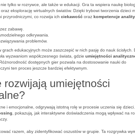
ie tylko w rozrywce, ale także w edukacji. Gra ta wspiera naukę biologi
 oraz eksplorację wirtualnych światów. Dzięki trybowi tworzenia dzieci
 przyrodniczymi, co rozwija ich
ciekawość
oraz
kompetencje analit
rzez zabawę.
samodzielnego odkrywania.
rozwiązywania problemów.
 grach edukacyjnych może zaszczepić w nich pasję do nauk ścisłych. 
zoła wyzwaniom współczesnego świata, gdzie
umiejętności analityczn
. Różnorodność dostępnych gier pozwala na dostosowanie nauki do
czyni ten proces jeszcze bardziej efektywnym.
 rozwijają umiejętności
alne?
ne i emocjonalne, odgrywają istotną rolę w procesie uczenia się dzieci.
ossing
, pokazują, jak interaktywne doświadczenia mogą wpływać na r
aczy.
acować razem, aby zidentyfikować oszustów w grupie. Ta rozgrywka w