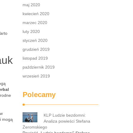
maj 2020
kwiecień 2020
marzec 2020
luty 2020
arto
styczeń 2020
grudzień 2019
auk
listopad 2019
październik 2019
wrzesień 2019
ogą
erbal
Polecamy
orodne
aw
KLP Ludzie bezdomni:
ci mogą
Analiza powieści Stefana
Żeromskiego