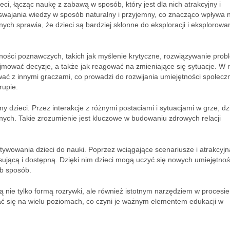
ci, łącząc naukę z zabawą w sposób, który jest dla nich atrakcyjny i
swajania wiedzy w sposób naturalny i przyjemny, co znacząco wpływa n
ych sprawia, że dzieci są bardziej skłonne do eksploracji i eksplorowa
tności poznawczych, takich jak myślenie krytyczne, rozwiązywanie pro
dejmować decyzje, a także jak reagować na zmieniające się sytuacje. W
ać z innymi graczami, co prowadzi do rozwijania umiejętności społecz
rupie.
 dzieci. Przez interakcje z różnymi postaciami i sytuacjami w grze, dz
ych. Takie zrozumienie jest kluczowe w budowaniu zdrowych relacji
.
tywowania dzieci do nauki. Poprzez wciągające scenariusze i atrakcyjn
esującą i dostępną. Dzięki nim dzieci mogą uczyć się nowych umiejętnośc
eb sposób.
ą nie tylko formą rozrywki, ale również istotnym narzędziem w procesie
ć się na wielu poziomach, co czyni je ważnym elementem edukacji w