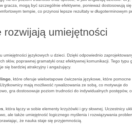
ów gracza, mogą być szczególnie efektywne, ponieważ dostosowują się
komfortowym tempie, co przynosi lepsze rezultaty w długoterminowym p
 rozwijają umiejętności
iu umiejętności językowych u dzieci. Dzięki odpowiednio zaprojektowa
h słów, poprawnej gramatyki oraz efektywnej komunikacji. Tego typu g
e się bardziej atrakcyjny i angażujący.
lingo
, które oferuje wieloetapowe ćwiczenia językowe, które pomocne
 Użytkownicy mają możliwość rywalizowania ze sobą, co motywuje do
kowo, gra dostosowuje poziom trudności do indywidualnych postępów, c
es
, która łączy w sobie elementy krzyżówki i gry słownej. Uczestnicy uk
ictwo, ale także umiejętność logicznego myślenia i rozwiązywania probl
prawiając, że nauka staje się przyjemnością.