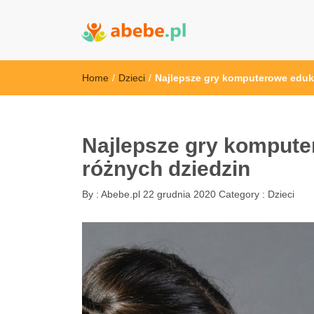
Abebe
Wszystko dla dzieci - Polska
Home
/
Dzieci
/
Najlepsze gry komputerowe eduka
Najlepsze gry komputer
różnych dziedzin
By :
Abebe.pl
22 grudnia 2020
Category :
Dzieci