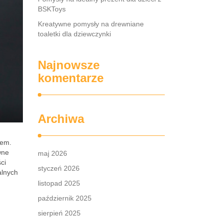
BSKToys
Kreatywne pomysły na drewniane
toaletki dla dziewczynki
Najnowsze
komentarze
Archiwa
nem.
wne
maj 2026
ci
styczeń 2026
alnych
listopad 2025
październik 2025
sierpień 2025