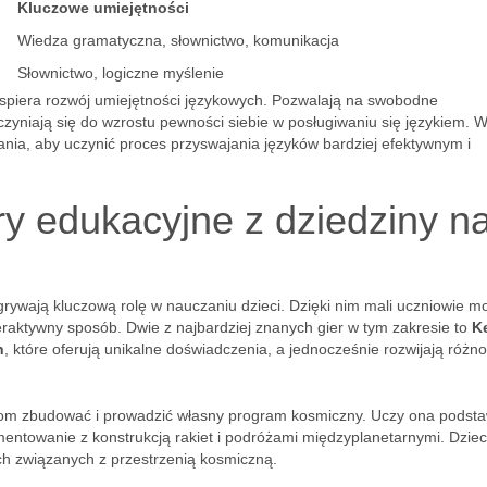
Kluczowe umiejętności
Wiedza gramatyczna, słownictwo, komunikacja
Słownictwo, logiczne myślenie
spiera rozwój umiejętności językowych. Pozwalają na swobodne
zyniają się do wzrostu pewności siebie w posługiwaniu się językiem. W
ia, aby uczynić proces przyswajania języków bardziej efektywnym i
ry edukacyjne z dziedziny n
rywają kluczową rolę w nauczaniu dzieci. Dzięki nim mali uczniowie m
eraktywny sposób. Dwie z najbardziej znanych gier w tym zakresie to
K
n
, które oferują unikalne doświadczenia, a jednocześnie rozwijają różn
zom zbudować i prowadzić własny program kosmiczny. Uczy ona podst
ymentowanie z konstrukcją rakiet i podróżami międzyplanetarnymi. Dzie
kach związanych z przestrzenią kosmiczną.