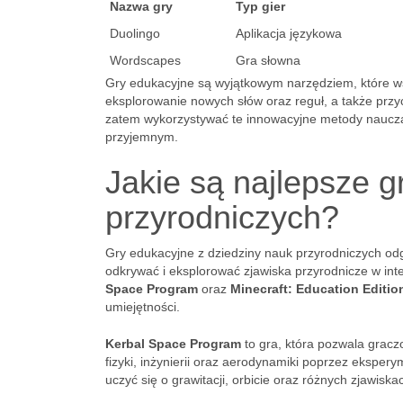
Nazwa gry
Typ gier
Duolingo
Aplikacja językowa
Wordscapes
Gra słowna
Gry edukacyjne są wyjątkowym narzędziem, które w
eksplorowanie nowych słów oraz reguł, a także przyc
zatem wykorzystywać te innowacyjne metody nauczan
przyjemnym.
Jakie są najlepsze g
przyrodniczych?
Gry edukacyjne z dziedziny nauk przyrodniczych odg
odkrywać i eksplorować zjawiska przyrodnicze w int
Space Program
oraz
Minecraft: Education Editio
umiejętności.
Kerbal Space Program
to gra, która pozwala grac
fizyki, inżynierii oraz aerodynamiki poprzez eksper
uczyć się o grawitacji, orbicie oraz różnych zjawis