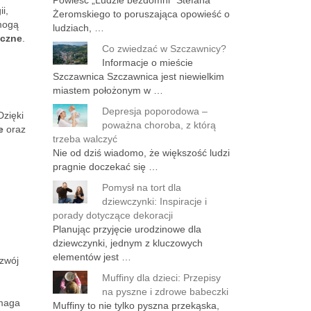
Powieść „Ludzie bezdomni” Stefana
i,
Żeromskiego to poruszająca opowieść o
 mogą
ludziach, …
yczne
.
Co zwiedzać w Szczawnicy?
Informacje o mieście
Szczawnica Szczawnica jest niewielkim
miastem położonym w …
Depresja poporodowa –
Dzięki
poważna choroba, z którą
e
oraz
trzeba walczyć
Nie od dziś wiadomo, że większość ludzi
pragnie doczekać się …
Pomysł na tort dla
dziewczynki: Inspiracje i
porady dotyczące dekoracji
Planując przyjęcie urodzinowe dla
dziewczynki, jednym z kluczowych
elementów jest …
ozwój
Muffiny dla dzieci: Przepisy
na pyszne i zdrowe babeczki
ymaga
Muffiny to nie tylko pyszna przekąska,