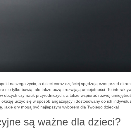
spekt naszego życia, a dzieci coraz częściej spędzają czas przed ekra
 nie tylko bawią, ale także uczą i rozwijają umiejętności. Te interakty
 obcych czy nauk przyrodniczych, a także wspierać rozwój umiejętnoś
ą okazję uczyć się w sposób angażujący i dostosowany do ich indywidu
ię, jakie gry mogą być najlepszym wyborem dla Twojego dziecka!
yjne są ważne dla dzieci?