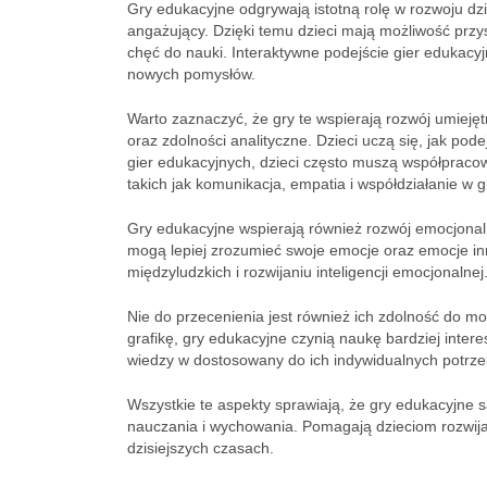
Gry edukacyjne odgrywają istotną rolę w rozwoju dzie
angażujący. Dzięki temu dzieci mają możliwość przy
chęć do nauki. Interaktywne podejście gier edukacyjn
nowych pomysłów.
Warto zaznaczyć, że gry te wspierają rozwój umieję
oraz zdolności analityczne. Dzieci uczą się, jak po
gier edukacyjnych, dzieci często muszą współpracow
takich jak komunikacja, empatia i współdziałanie w g
Gry edukacyjne wspierają również rozwój emocjonalny
mogą lepiej zrozumieć swoje emocje oraz emocje inn
międzyludzkich i rozwijaniu inteligencji emocjonalnej
Nie do przecenienia jest również ich zdolność do mo
grafikę, gry edukacyjne czynią naukę bardziej inter
wiedzy w dostosowany do ich indywidualnych potrz
Wszystkie te aspekty sprawiają, że gry edukacyjne s
nauczania i wychowania. Pomagają dzieciom rozwija
dzisiejszych czasach.