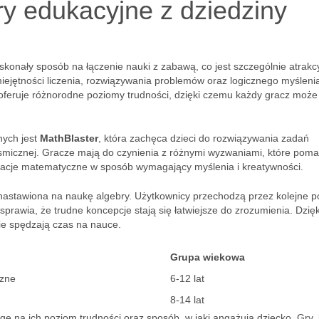
ry edukacyjne z dziedziny
konały sposób na łączenie nauki z zabawą, co jest szczególnie atrakc
miejętności liczenia, rozwiązywania problemów oraz logicznego myśleni
r oferuje różnorodne poziomy trudności, dzięki czemu każdy gracz może
nych jest
MathBlaster
, która zachęca dzieci do rozwiązywania zadań
smicznej. Gracze mają do czynienia z różnymi wyzwaniami, które poma
racje matematyczne w sposób wymagający myślenia i kreatywności.
ej nastawiona na naukę algebry. Użytkownicy przechodzą przez kolejne p
prawia, że trudne koncepcje stają się łatwiejsze do zrozumienia. Dzięk
nie spędzają czas na nauce.
Grupa wiekowa
czne
6-12 lat
8-14 lat
ę na ich poziom trudności oraz sposób, w jaki angażują dziecko. Gry, 