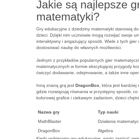
Jakie są najlepsze g
matematyki?
Gry edukacyjne z dziedziny matematyki stanowią dos
dzieci. Dzięki nim uczniowie mogą rozwijać swoje u
interaktywny i angażujący sposób. Wiele z tych gie
dostosować naukę do własnych możliwości.
Jednym z przykładów popularnych gier matematycz
matematycznych w formie ekscytującej przygody ko
ćwiczyć dodawanie, odejmowanie, a także inne ope
Inną znaną grą jest
DragonBox
, która jest bardzi
gdzie rozwiązują równania w przystępny sposób, co s
kolorowej grafice i ciekawym zadaniom, dzieci chęt
Nazwa gry
Typ nauki
MathBlaster
Działania matematy
DragonBox
Algebra
Kiedy wybieramy gry edukacyjne, warto zwrócić uwag