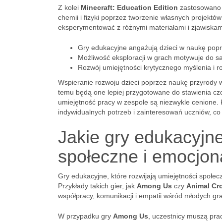
Z kolei
Minecraft: Education Edition
zastosowano n
chemii i fizyki poprzez tworzenie własnych projektów
eksperymentować z różnymi materiałami i zjawiskami
Gry edukacyjne angażują dzieci w naukę pop
Możliwość eksploracji w grach motywuje do 
Rozwój umiejętności krytycznego myślenia i 
Wspieranie rozwoju dzieci poprzez naukę przyrody w
temu będą one lepiej przygotowane do stawienia c
umiejętność pracy w zespole są niezwykle cenione
indywidualnych potrzeb i zainteresowań uczniów, co 
Jakie gry edukacyjne
społeczne i emocjon
Gry edukacyjne, które rozwijają umiejętności społecz
Przykłady takich gier, jak
Among Us
czy
Animal Cr
współpracy, komunikacji i empatii wśród młodych gr
W przypadku gry
Among Us
, uczestnicy muszą pr