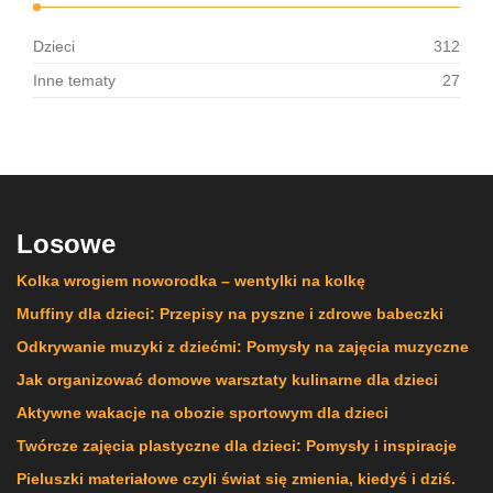
Dzieci
312
Inne tematy
27
Losowe
Kolka wrogiem noworodka – wentylki na kolkę
Muffiny dla dzieci: Przepisy na pyszne i zdrowe babeczki
Odkrywanie muzyki z dziećmi: Pomysły na zajęcia muzyczne
Jak organizować domowe warsztaty kulinarne dla dzieci
Aktywne wakacje na obozie sportowym dla dzieci
Twórcze zajęcia plastyczne dla dzieci: Pomysły i inspiracje
Pieluszki materiałowe czyli świat się zmienia, kiedyś i dziś.