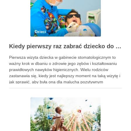
Dzieci
Kiedy pierwszy raz zabrać dziecko do dentysty? Wskazówki dla rodziców
Pierwsza wizyta dziecka w gabinecie stomatologicznym to
ważny krok w dbaniu o zdrowie jego zębów i kształtowaniu
prawidłowych nawyków higienicznych. Wielu rodziców
zastanawia się, kiedy jest najlepszy moment na taką wizytę i
jak sprawić, aby była ona dla malucha pozytywnym
doświadczeniem. Na te pytania odpowiada doświadczony
stomatolog Olsztyn. Dlaczego wczesna …