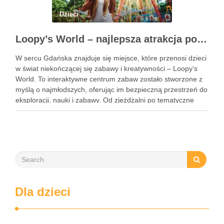
Dzieci
Loopy’s World – najlepsza atrakcja pod dachem dla dzieci w Gdańsku
W sercu Gdańska znajduje się miejsce, które przenosi dzieci
w świat niekończącej się zabawy i kreatywności – Loopy’s
World. To interaktywne centrum zabaw zostało stworzone z
myślą o najmłodszych, oferując im bezpieczną przestrzeń do
eksploracji, nauki i zabawy. Od zjeżdżalni po tematyczne
strefy, Loopy’s World zaspokaja różnorodne potrzeby dzieci,
angażując …
Dla dzieci