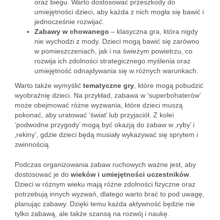
oraz biegu. Warto dostosować przeszkody do
umiejętności dzieci, aby każda z nich mogła się bawić i
jednocześnie rozwijać.
Zabawy w chowanego
– klasyczna gra, która nigdy
nie wychodzi z mody. Dzieci mogą bawić się zarówno
w pomieszczeniach, jak i na świeżym powietrzu, co
rozwija ich zdolności strategicznego myślenia oraz
umiejętność odnajdywania się w różnych warunkach.
Warto także wymyślić
tematyczne gry
, które mogą pobudzić
wyobraźnię dzieci. Na przykład, zabawa w 'superbohaterów’
może obejmować różne wyzwania, które dzieci muszą
pokonać, aby uratować ‘świat’ lub przyjaciół. Z kolei
‘podwodne przygody’ mogą być okazją do zabaw w ‚ryby’ i
‚rekiny’, gdzie dzieci będą musiały wykazywać się sprytem i
zwinnością.
Podczas organizowania zabaw ruchowych ważne jest, aby
dostosować je do
wieków i umiejętności uczestników
.
Dzieci w różnym wieku mają różne zdolności fizyczne oraz
potrzebują innych wyzwań, dlatego warto brać to pod uwagę,
planując zabawy. Dzięki temu każda aktywność będzie nie
tylko zabawą, ale także szansą na rozwój i naukę.