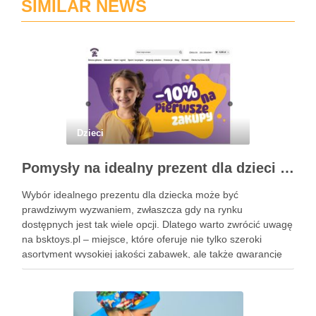
SIMILAR NEWS
Dzieci
Pomysły na idealny prezent dla dzieci z BSKToys
Wybór idealnego prezentu dla dziecka może być
prawdziwym wyzwaniem, zwłaszcza gdy na rynku
dostępnych jest tak wiele opcji. Dlatego warto zwrócić uwagę
na bsktoys.pl – miejsce, które oferuje nie tylko szeroki
asortyment wysokiej jakości zabawek, ale także gwarancję
bezpieczeństwa i trwałości. Każdy rodzic pragnie, aby jego
pociecha miała zabawki, które …