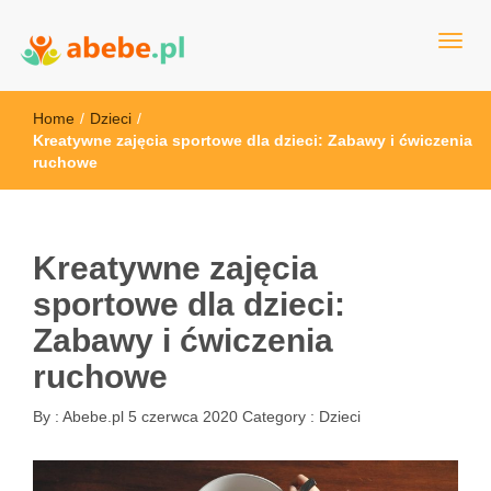
Wszystko dla dzieci - Polska
Abebe
Home
/
Dzieci
/
Kreatywne zajęcia sportowe dla dzieci: Zabawy i ćwiczenia
ruchowe
Kreatywne zajęcia
sportowe dla dzieci:
Zabawy i ćwiczenia
ruchowe
By :
Abebe.pl
5 czerwca 2020
Category :
Dzieci