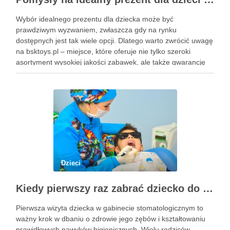
Wybór idealnego prezentu dla dziecka może być
prawdziwym wyzwaniem, zwłaszcza gdy na rynku
dostępnych jest tak wiele opcji. Dlatego warto zwrócić uwagę
na bsktoys.pl – miejsce, które oferuje nie tylko szeroki
asortyment wysokiej jakości zabawek, ale także gwarancję
bezpieczeństwa i trwałości. Każdy rodzic pragnie, aby jego
pociecha miała zabawki, które …
Dzieci
Kiedy pierwszy raz zabrać dziecko do dentysty? Wskazówki dla rodziców
Pierwsza wizyta dziecka w gabinecie stomatologicznym to
ważny krok w dbaniu o zdrowie jego zębów i kształtowaniu
prawidłowych nawyków higienicznych. Wielu rodziców