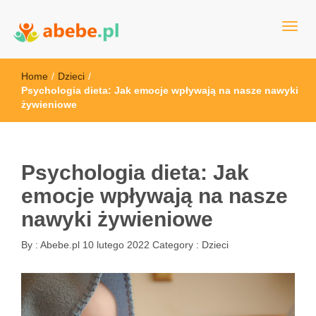
Wszystko dla dzieci - Polska
Abebe
Home
/
Dzieci
/
Psychologia dieta: Jak emocje wpływają na nasze nawyki
żywieniowe
Psychologia dieta: Jak
emocje wpływają na nasze
nawyki żywieniowe
By :
Abebe.pl
10 lutego 2022
Category :
Dzieci