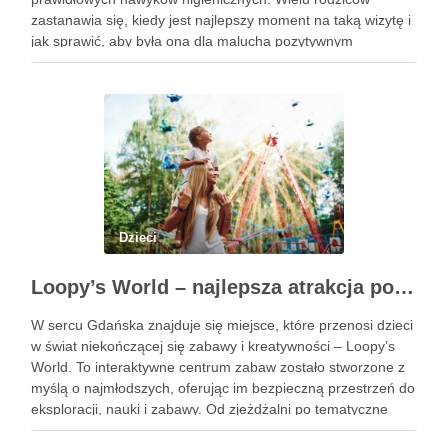
zastanawia się, kiedy jest najlepszy moment na taką wizytę i
jak sprawić, aby była ona dla malucha pozytywnym
doświadczeniem. Na te pytania odpowiada doświadczony
stomatolog Olsztyn. Dlaczego wczesna …
Dzieci
Loopy’s World – najlepsza atrakcja pod dachem dla dzieci w Gdańsku
W sercu Gdańska znajduje się miejsce, które przenosi dzieci
w świat niekończącej się zabawy i kreatywności – Loopy’s
World. To interaktywne centrum zabaw zostało stworzone z
myślą o najmłodszych, oferując im bezpieczną przestrzeń do
eksploracji, nauki i zabawy. Od zjeżdżalni po tematyczne
strefy, Loopy’s World zaspokaja różnorodne potrzeby dzieci,