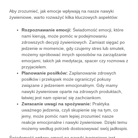
Aby zrozumieć, jak emocje wpływają na nasze nawyki
żywieniowe, warto rozważyć kilka kluczowych aspektów:
Rozpoznawanie emocji:
Świadomość emocji, które
nami kierują, może pomóc w podejmowaniu
zdrowszych decyzji żywieniowych. Zamiast sięgać po
jedzenie w momencie, gdy czujemy stres lub smutek,
możemy spróbować innych sposobów na zarządzanie
emocjami, takich jak medytacja, spacer czy rozmowa z
przyjacielem.
Planowanie posiłków:
Zaplanowanie zdrowych
posiłków i przekąsek może ograniczyć pokusy
związane z jedzeniem emocjonalnym. Gdy mamy
nawyki żywieniowe oparte na zdrowych produktach,
łatwiej jest nam opierać się zachciankom.
Zwracanie uwagi na spożywanie:
Praktyka
uważnego jedzenia, czyli skupienie się na tym, co
jemy, może pomóc nam lepiej zrozumieć nasze
reakcje emocjonalne i nawyki żywieniowe. Dzięki temu
możemy według potrzeb dostosowywać swój jadłospis.
Świadomość wpływu emocji na nawyki żywieniowe jest