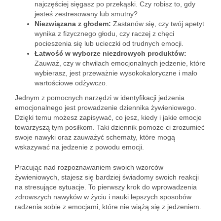
najczęściej sięgasz po przekąski. Czy robisz to, gdy
jesteś zestresowany lub smutny?
Niezwiązana z głodem:
Zastanów się, czy twój apetyt
wynika z fizycznego głodu, czy raczej z chęci
pocieszenia się lub ucieczki od trudnych emocji.
Łatwość w wyborze niezdrowych produktów:
Zauważ, czy w chwilach emocjonalnych jedzenie, które
wybierasz, jest przeważnie wysokokaloryczne i mało
wartościowe odżywczo.
Jednym z pomocnych narzędzi w identyfikacji jedzenia
emocjonalnego jest prowadzenie dziennika żywieniowego.
Dzięki temu możesz zapisywać, co jesz, kiedy i jakie emocje
towarzyszą tym posiłkom. Taki dziennik pomoże ci zrozumieć
swoje nawyki oraz zauważyć schematy, które mogą
wskazywać na jedzenie z powodu emocji.
Pracując nad rozpoznawaniem swoich wzorców
żywieniowych, stajesz się bardziej świadomy swoich reakcji
na stresujące sytuacje. To pierwszy krok do wprowadzenia
zdrowszych nawyków w życiu i nauki lepszych sposobów
radzenia sobie z emocjami, które nie wiążą się z jedzeniem.