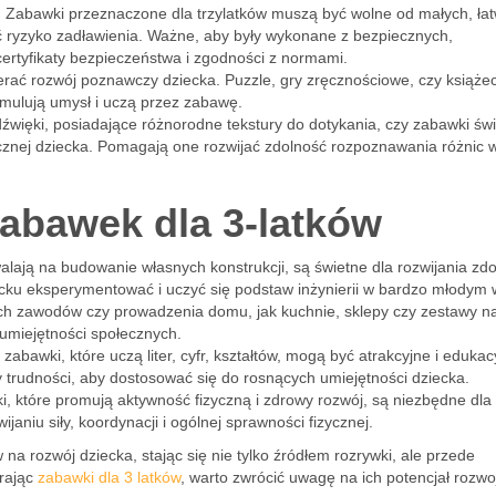
m. Zabawki przeznaczone dla trzylatków muszą być wolne od małych, ła
ć ryzyko zadławienia. Ważne, aby były wykonane z bezpiecznych,
ertyfikaty bezpieczeństwa i zgodności z normami.
rać rozwój poznawczy dziecka. Puzzle, gry zręcznościowe, czy książec
ymulują umysł i uczą przez zabawę.
źwięki, posiadające różnorodne tekstury do dotykania, czy zabawki świ
ycznej dziecka. Pomagają one rozwijać zdolność rozpoznawania różnic 
zabawek dla 3-latków
walają na budowanie własnych konstrukcji, są świetne dla rozwijania zdo
ecku eksperymentować i uczyć się podstaw inżynierii w bardzo młodym 
ch zawodów czy prowadzenia domu, jak kuchnie, sklepy czy zestawy na
 umiejętności społecznych.
 zabawki, które uczą liter, cyfr, kształtów, mogą być atrakcyjne i edukac
y trudności, aby dostosować się do rosnących umiejętności dziecka.
łki, które promują aktywność fizyczną i zdrowy rozwój, są niezbędne dla
aniu siły, koordynacji i ogólnej sprawności fizycznej.
rozwój dziecka, stając się nie tylko źródłem rozrywki, ale przede
rając
zabawki dla 3 latków
, warto zwrócić uwagę na ich potencjał rozw