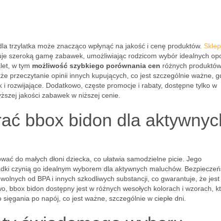
a trzylatka może znacząco wpłynąć na jakość i cenę produktów.
Sklep
ruje szeroką gamę zabawek, umożliwiając rodzicom wybór idealnych opc
let, w tym
możliwość szybkiego porównania cen
różnych produktów
kże przeczytanie opinii innych kupujących, co jest szczególnie ważne, g
i rozwijające. Dodatkowo, częste promocje i rabaty, dostępne tylko w
szej jakości zabawek w niższej cenie.
ać bbox bidon dla aktywnyc
ować do małych dłoni dziecka, co ułatwia samodzielne picie. Jego
padki czynią go idealnym wyborem dla aktywnych maluchów. Bezpiecze
wolnych od BPA i innych szkodliwych substancji, co gwarantuje, że jest
, bbox bidon dostępny jest w różnych wesołych kolorach i wzorach, k
 sięgania po napój, co jest ważne, szczególnie w ciepłe dni.