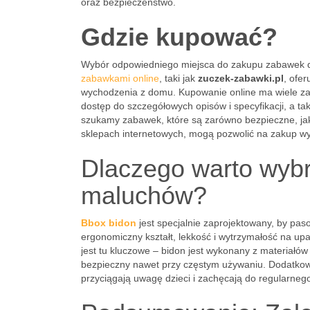
oraz bezpieczeństwo.
Gdzie kupować?
Wybór odpowiedniego miejsca do zakupu zabawek dl
zabawkami online
, taki jak
zuczek-zabawki.pl
, ofe
wychodzenia z domu. Kupowanie online ma wiele za
dostęp do szczegółowych opisów i specyfikacji, a ta
szukamy zabawek, które są zarówno bezpieczne, jak 
sklepach internetowych, mogą pozwolić na zakup wyż
Dlaczego warto wybr
maluchów?
Bbox bidon
jest specjalnie zaprojektowany, by pas
ergonomiczny kształt, lekkość i wytrzymałość na u
jest tu kluczowe – bidon jest wykonany z materiałów 
bezpieczny nawet przy częstym używaniu. Dodatkowo
przyciągają uwagę dzieci i zachęcają do regularnego