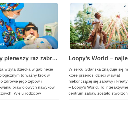
eci
Dzieci
Kiedy pierwszy raz zabrać dziecko do dentysty? Wskazówki dla rodziców
za wizyta dziecka w gabinecie
W sercu Gdańska znajduje się mi
ologicznym to ważny krok w
które przenosi dzieci w świat
 o zdrowie jego zębów i
niekończącej się zabawy i kreat
towaniu prawidłowych nawyków
– Loopy’s World. To interaktywn
icznych. Wielu rodziców
centrum zabaw zostało stworzon
wia się, kiedy jest najlepszy
myślą o najmłodszych, oferując 
na taką wizytę i jak sprawić,
bezpieczną przestrzeń do eksplor
ła ona dla malucha pozytywnym
nauki i zabawy. Od zjeżdżalni po
dczeniem. Na te pytania
tematyczne strefy, Loopy’s Worl
ada doświadczony stomatolog
zaspokaja różnorodne potrzeby d