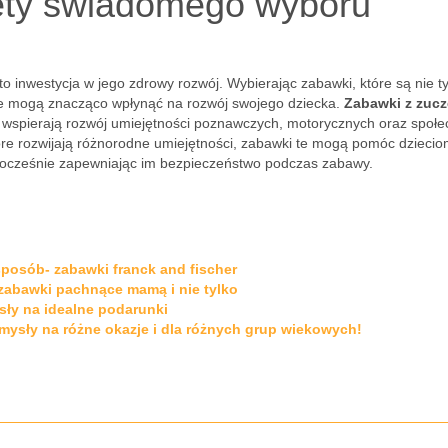
ety świadomego wyboru
to inwestycja w jego zdrowy rozwój. Wybierając zabawki, które są nie ty
ce mogą znacząco wpłynąć na rozwój swojego dziecka.
Zabawki z zucz
e wspierają rozwój umiejętności poznawczych, motorycznych oraz społ
óre rozwijają różnorodne umiejętności, zabawki te mogą pomóc dzieci
nocześnie zapewniając im bezpieczeństwo podczas zabawy.
posób- zabawki franck and fischer
 zabawki pachnące mamą i nie tylko
sły na idealne podarunki
mysły na różne okazje i dla różnych grup wiekowych!