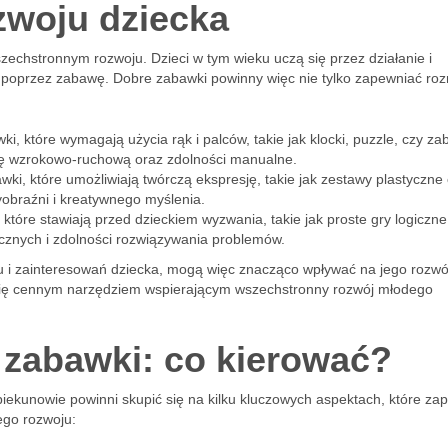
zwoju dziecka
szechstronnym rozwoju. Dzieci w tym wieku uczą się przez działanie i
poprzez zabawę. Dobre zabawki powinny więc nie tylko zapewniać roz
ki, które wymagają użycia rąk i palców, takie jak klocki, puzzle, czy za
ję wzrokowo-ruchową oraz zdolności manualne.
wki, które umożliwiają twórczą ekspresję, takie jak zestawy plastyczne
yobraźni i kreatywnego myślenia.
 które stawiają przed dzieckiem wyzwania, takie jak proste gry logiczn
tycznych i zdolności rozwiązywania problemów.
i zainteresowań dziecka, mogą więc znacząco wpływać na jego rozwój
ją się cennym narzędziem wspierającym wszechstronny rozwój młodego
 zabawki: co kierować?
piekunowie powinni skupić się na kilku kluczowych aspektach, które za
ego rozwoju: