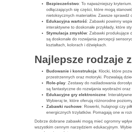
Bezpieczeństwo
: To najważniejszy kryteriu
odłączających się części, które mogą stanowi
nietoksycznych materiałów. Zawsze sprawdź c
Edukacyjna wartość
: Zabawki powinny wspie
interaktywne to doskonałe przykłady, które st
Stymulacja zmysłów
: Zabawki produkujące d
są doskonałe do rozwijania percepcji sensor
kształtach, kolorach i dźwiękach.
Najlepsze rodzaje 
Budowanie i konstrukcja
: Klocki, które poz
przestrzennych oraz motoryki. Pozwalają dzi
Role-play
: Zestawy do naśladowania dorosły
są fantastyczne do rozwijania wyobraźni oraz
Edukacyjne gry elektroniczne
: Interaktywne
Wybieraj te, które oferują różnorodne poziom
Zabawki ruchowe
: Rowerki, hulajnogi czy pi
energicznych trzylatków. Pomagają one w rozwij
Dobrze dobrane zabawki mogą mieć ogromny wpływ na 
wszystkim cennym narzędziem edukacyjnym. Wybie