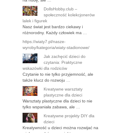
na nudę, ale …
DollsHobby.club –
społeczność kolekcjonerów
lalek i figurek
Nasz świat jest bardzo ciekawy i
różnorodny. Każdy człowiek ma …
https://wiaty7.pl/nasze-
wyroby/kategoria/wiaty-stadionowe/
Jak zachęcić dzieci do
czytania: Praktyczne
wskazówki dla rodziców
Czytanie to nie tylko przyjemność, ale
także klucz do rozwoju …
Kreatywne warsztaty
plastyczne dla dzieci
Warsztaty plastyczne dla dzieci to nie
tylko wspaniała zabawa, ale …
Kreatywne projekty DIY dla
dzieci
Kreatywność u dzieci można rozwijać na