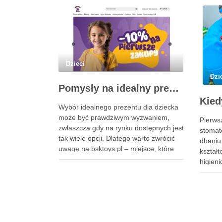
Dzieci
Dzi
Pomysły na idealny prezent dla dzieci z BSKToys
Wybór idealnego prezentu dla dziecka
może być prawdziwym wyzwaniem,
Pierws
zwłaszcza gdy na rynku dostępnych jest
stomat
tak wiele opcji. Dlatego warto zwrócić
dbaniu
uwagę na bsktoys.pl – miejsce, które
kształ
oferuje nie tylko szeroki asortyment
higien
wysokiej jakości zabawek, ale także
zastana
gwarancję bezpieczeństwa i trwałości.
moment 
Każdy rodzic pragnie, aby jego
aby by
pociecha miała zabawki, które …
doświa
odpowi