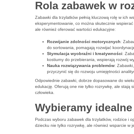
Rola zabawek w ro
Zabawki dla trzylatków pełnią kluczową rolę w ich w
eksperymentowanie, co można skutecznie wspierać 
ale również oferować wartości edukacyjne:
Rozwijanie zdolności motorycznych
: Zabaw
do sortowania, pomagają rozwijać koordynac
Stymulacja wyobraźni i kreatywności
: Zaba
kostiumy do przebierania, wspierają rozwój w
Nauka rozwiązywania problemów
: Zabawki,
przyczynić się do rozwoju umiejętności anali
Odpowiednie zabawki, dobrze dopasowane do wieku 
edukację. Oferują one nie tylko rozrywkę, ale sta
człowieka.
Wybieramy idealne
Podczas wyboru zabawek dla trzylatków, rodzice i o
dziecku nie tylko rozrywkę, ale również wsparcie w j