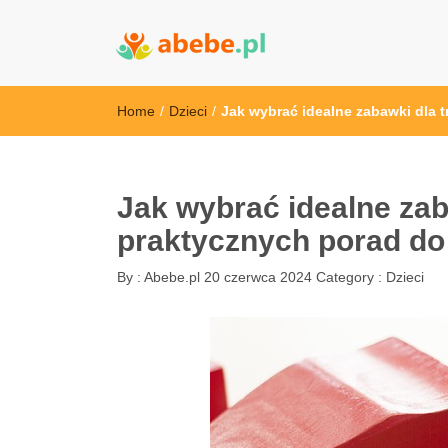
Abebe
Wszystko dla dzieci - Polska
Home
/
Dzieci
/
Jak wybrać idealne zabawki dla t
Jak wybrać idealne zab
praktycznych porad do 
By :
Abebe.pl
20 czerwca 2024
Category :
Dzieci