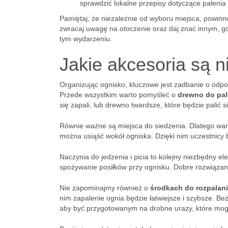
sprawdzić lokalne przepisy dotyczące palenia
Pamiętaj, że niezależnie od wyboru miejsca, powin
zwracaj uwagę na otoczenie oraz daj znać innym, gd
tym wydarzeniu.
Jakie akcesoria są 
Organizując ognisko, kluczowe jest zadbanie o odpo
Przede wszystkim warto pomyśleć o
drewno do pal
się zapali, lub drewno twardsze, które będzie palić si
Równie ważne są miejsca do siedzenia. Dlatego war
można usiąść wokół ogniska. Dzięki nim uczestnicy
Naczynia do jedzenia i picia to kolejny niezbędny e
spożywanie posiłków przy ognisku. Dobre rozwiązani
Nie zapominajmy również o
środkach do rozpalani
nim zapalenie ognia będzie łatwiejsze i szybsze. B
aby być przygotowanym na drobne urazy, które mogą