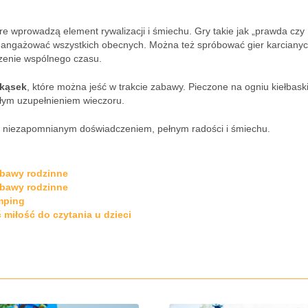
óre wprowadzą element rywalizacji i śmiechu. Gry takie jak „prawda czy
i angażować wszystkich obecnych. Można też spróbować gier karcianyc
zenie wspólnego czasu.
ekąsek
, które można jeść w trakcie zabawy. Pieczone na ogniu kiełbaski
łym uzupełnieniem wieczoru.
się niezapomnianym doświadczeniem, pełnym radości i śmiechu.
abawy rodzinne
abawy rodzinne
mping
 miłość do czytania u dzieci