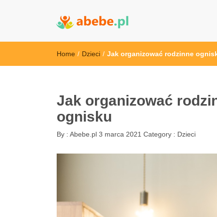
Abebe
Wszystko dla dzieci - Polska
Home
/
Dzieci
/
Jak organizować rodzinne ognisk
Jak organizować rodzin
ognisku
By :
Abebe.pl
3 marca 2021
Category :
Dzieci