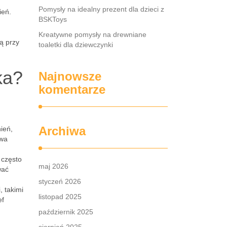
Pomysły na idealny prezent dla dzieci z
ień.
BSKToys
Kreatywne pomysły na drewniane
ą przy
toaletki dla dziewczynki
ka?
Najnowsze
komentarze
Archiwa
ień,
twa
 często
maj 2026
wać
styczeń 2026
 takimi
listopad 2025
ef
październik 2025