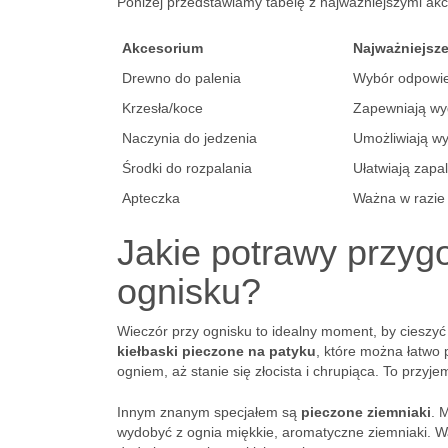
Poniżej przedstawiamy tabelę z najważniejszymi akc
Akcesorium
Najważniejsz
Drewno do palenia
Wybór odpowie
Krzesła/koce
Zapewniają wyg
Naczynia do jedzenia
Umożliwiają w
Środki do rozpalania
Ułatwiają zapa
Apteczka
Ważna w razie 
Jakie potrawy przyg
ognisku?
Wieczór przy ognisku to idealny moment, by cieszy
kiełbaski pieczone na patyku
, które można łatwo 
ogniem, aż stanie się złocista i chrupiąca. To prz
Innym znanym specjałem są
pieczone ziemniaki
. 
wydobyć z ognia miękkie, aromatyczne ziemniaki. War