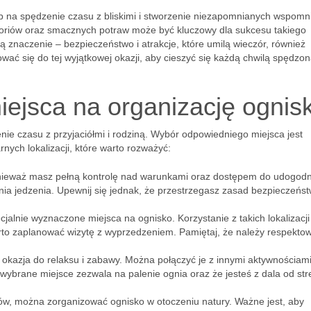
b na spędzenie czasu z bliskimi i stworzenie niezapomnianych wspomn
riów oraz smacznych potraw może być kluczowy dla sukcesu takiego
ają znaczenie – bezpieczeństwo i atrakcje, które umilą wieczór, również
wać się do tej wyjątkowej okazji, aby cieszyć się każdą chwilą spędzon
iejsca na organizację ognis
ie czasu z przyjaciółmi i rodziną. Wybór odpowiedniego miejsca jest
rnych lokalizacji, które warto rozważyć:
onieważ masz pełną kontrolę nad warunkami oraz dostępem do udogodn
ania jedzenia. Upewnij się jednak, że przestrzegasz zasad bezpieczeńs
jalnie wyznaczone miejsca na ognisko. Korzystanie z takich lokalizacji
rto zaplanować wizytę z wyprzedzeniem. Pamiętaj, że należy respekto
okazja do relaksu i zabawy. Można połączyć je z innymi aktywnościami,
wybrane miejsce zezwala na palenie ognia oraz że jesteś z dala od str
ów, można zorganizować ognisko w otoczeniu natury. Ważne jest, aby