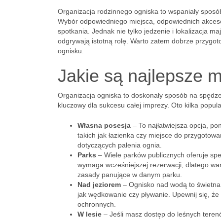
Organizacja rodzinnego ogniska to wspaniały sposó
Wybór odpowiedniego miejsca, odpowiednich akceso
spotkania. Jednak nie tylko jedzenie i lokalizacja m
odgrywają istotną rolę. Warto zatem dobrze przygoto
ognisku.
Jakie są najlepsze m
Organizacja ogniska to doskonały sposób na spędzen
kluczowy dla sukcesu całej imprezy. Oto kilka popula
Własna posesja
– To najłatwiejsza opcja, p
takich jak łazienka czy miejsce do przygotow
dotyczących palenia ognia.
Parks
– Wiele parków publicznych oferuje spec
wymaga wcześniejszej rezerwacji, dlatego wa
zasady panujące w danym parku.
Nad jeziorem
– Ognisko nad wodą to świetna 
jak wędkowanie czy pływanie. Upewnij się, że 
ochronnych.
W lesie
– Jeśli masz dostęp do leśnych teren