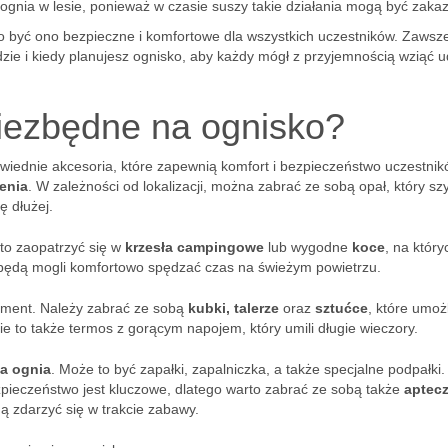
 ognia w lesie, ponieważ w czasie suszy takie działania mogą być zaka
no być ono bezpieczne i komfortowe dla wszystkich uczestników. Zawsz
zie i kiedy planujesz ognisko, aby każdy mógł z przyjemnością wziąć u
niezbędne na ognisko?
wiednie akcesoria, które zapewnią komfort i bezpieczeństwo uczestnik
enia
. W zależności od lokalizacji, można zabrać ze sobą opał, który sz
ę dłużej.
to zaopatrzyć się w
krzesła campingowe
lub wygodne
koce
, na który
 będą mogli komfortowo spędzać czas na świeżym powietrzu.
lement. Należy zabrać ze sobą
kubki, talerze
oraz
sztućce
, które umoż
e to także termos z gorącym napojem, który umili długie wieczory.
a ognia
. Może to być zapałki, zapalniczka, a także specjalne podpałki.
ezpieczeństwo jest kluczowe, dlatego warto zabrać ze sobą także
aptec
 zdarzyć się w trakcie zabawy.