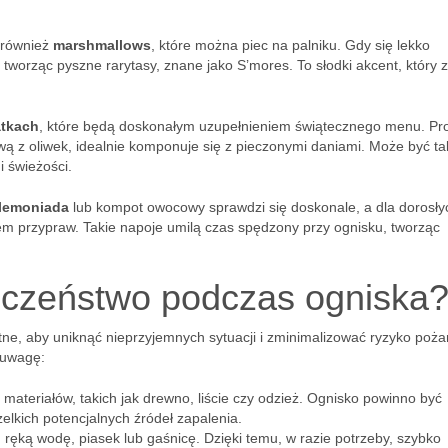
 również
marshmallows
, które można piec na palniku. Gdy się lekko
tworząc pyszne rarytasy, znane jako S’mores. To słodki akcent, który z
atkach
, które będą doskonałym uzupełnieniem świątecznego menu. Pr
iwą z oliwek, idealnie komponuje się z pieczonymi daniami. Może być t
i świeżości.
 lemoniada
lub kompot owocowy sprawdzi się doskonale, a dla dorosły
m przypraw. Takie napoje umilą czas spędzony przy ognisku, tworząc
eczeństwo podczas ogniska
tne, aby uniknąć nieprzyjemnych sytuacji i zminimalizować ryzyko poża
 uwagę:
materiałów, takich jak drewno, liście czy odzież. Ognisko powinno być
elkich potencjalnych źródeł zapalenia.
ręką wodę, piasek lub gaśnicę. Dzięki temu, w razie potrzeby, szybko