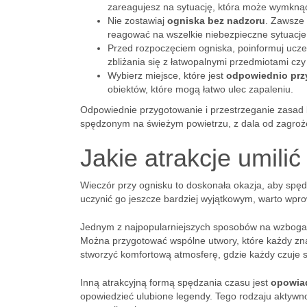
zareagujesz na sytuację, która może wymknąć 
Nie zostawiaj
ogniska bez nadzoru
. Zawsze
reagować na wszelkie niebezpieczne sytuacje
Przed rozpoczęciem ogniska, poinformuj ucz
zbliżania się z łatwopalnymi przedmiotami czy
Wybierz miejsce, które jest
odpowiednio pr
obiektów, które mogą łatwo ulec zapaleniu.
Odpowiednie przygotowanie i przestrzeganie zasa
spędzonym na świeżym powietrzu, z dala od zagroż
Jakie atrakcje umili
Wieczór przy ognisku to doskonała okazja, aby spędz
uczynić go jeszcze bardziej wyjątkowym, warto wpro
Jednym z najpopularniejszych sposobów na wzbogac
Można przygotować wspólne utwory, które każdy zna
stworzyć komfortową atmosferę, gdzie każdy czuje s
Inną atrakcyjną formą spędzania czasu jest
opowiad
opowiedzieć ulubione legendy. Tego rodzaju aktywnoś