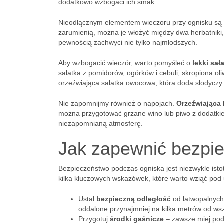
dodatkowo wzbogaci ich smak.
Nieodłącznym elementem wieczoru przy ognisku są
zarumienią, można je włożyć między dwa herbatniki, 
pewnością zachwyci nie tylko najmłodszych.
Aby wzbogacić wieczór, warto pomyśleć o
lekki sał
sałatka z pomidorów, ogórków i cebuli, skropiona ol
orzeźwiająca sałatka owocowa, która doda słodyczy 
Nie zapomnijmy również o napojach.
Orzeźwiająca
można przygotować grzane wino lub piwo z dodatkie
niezapomnianą atmosferę.
Jak zapewnić bezpi
Bezpieczeństwo podczas ogniska jest niezwykle isto
kilka kluczowych wskazówek, które warto wziąć pod
Ustal
bezpieczną odległość
od łatwopalnych 
oddalone przynajmniej na kilka metrów od wsz
Przygotuj
środki gaśnicze
– zawsze miej pod 