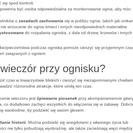
się spod kontroli.
 powinna być osoba odpowiedzialna za monitorowanie ognia, aby móc
.
estników o
zasadach zachowania
się w pobliżu ognia, takich jak unika
 nie wrzucanie do ognia śmieci i innych nieodpowiednich materiałów.
zystosowane
do rozpalania ogniska, z dala od drzew, krzewów i innych
d bezpieczeństwa podczas ogniska pomoże cieszyć się przyjemnym cz
eń związanych z ogniem.
ć wieczór przy ognisku?
ić czas w towarzystwie bliskich i cieszyć się niezapomnianymi chwilam
wadzić różnorodne atrakcje, które umilą ten czas.
enie wieczoru jest
śpiewanie piosenek
przy akompaniamencie gitary
, co dodatkowo zachęci wszystkich do włączenia się w zabawę. Dobrze
ię swobodnie, by podzielić się swoim głosem.
anie historii
. Można podzielić się anegdotami z własnego życia lub
ci nie tylko pobudzają wyobraźnię, ale także zacieśniają więzi między