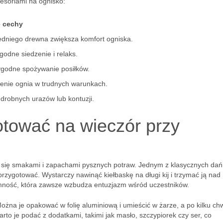
esoriami na ognisko:
e cechy
dniego drewna zwiększa komfort ogniska.
odne siedzenie i relaks.
ygodne spożywanie posiłków.
lenie ognia w trudnych warunkach.
drobnych urazów lub kontuzji.
otować na wieczór przy
ć się smakami i zapachami pysznych potraw. Jednym z klasycznych dań
przygotować. Wystarczy nawinąć kiełbaskę na długi kij i trzymać ją nad
yjemność, która zawsze wzbudza entuzjazm wśród uczestników.
Można je opakować w folię aluminiową i umieścić w żarze, a po kilku ch
to je podać z dodatkami, takimi jak masło, szczypiorek czy ser, co