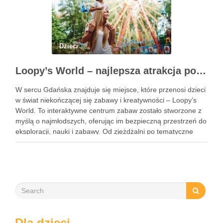
Dzieci
Loopy’s World – najlepsza atrakcja pod dachem dla dzieci w Gdańsku
W sercu Gdańska znajduje się miejsce, które przenosi dzieci
w świat niekończącej się zabawy i kreatywności – Loopy’s
World. To interaktywne centrum zabaw zostało stworzone z
myślą o najmłodszych, oferując im bezpieczną przestrzeń do
eksploracji, nauki i zabawy. Od zjeżdżalni po tematyczne
strefy, Loopy’s World zaspokaja różnorodne potrzeby dzieci,
angażując …
Dla dzieci