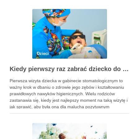
pociecha miała zabawki, które …
Dzieci
Kiedy pierwszy raz zabrać dziecko do dentysty? Wskazówki dla rodziców
Pierwsza wizyta dziecka w gabinecie stomatologicznym to
ważny krok w dbaniu o zdrowie jego zębów i kształtowaniu
prawidłowych nawyków higienicznych. Wielu rodziców
zastanawia się, kiedy jest najlepszy moment na taką wizytę i
jak sprawić, aby była ona dla malucha pozytywnym
doświadczeniem. Na te pytania odpowiada doświadczony
stomatolog Olsztyn. Dlaczego wczesna …