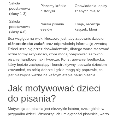
Szkoła
Piszemy krótkie
Opowiadania, opisy
podstawowa
historyjki
znanych miejsc
(klasy 1-3)
Szkoła
Nauka pisania
Eseje, recenzje
podstawowa
esejów
książek, blogi
(klasy 4-6)
Bez względu na wiek, kluczowe jest, aby zapewnić dzieciom
różnorodność zadań
oraz odpowiednią informację zwrotną.
Dzieci uczą się przez doświadczenie, dlatego warto stosować
różne formy aktywności, które mogą obejmować zarówno
pisanie handlowe, jak i twórcze. Konstruowanie feedbacku,
który będzie zachęcający i konstruktywny, pozwala dzieciom
zrozumieć, co robią dobrze i gdzie mogą się poprawić, co
jest niezwykle ważne na każdym etapie nauki pisania.
Jak motywować dzieci
do pisania?
Motywacja do pisania jest niezwykle istotna, szczególnie w
przypadku dzieci. Wznosząc ich umiejętności pisarskie, warto