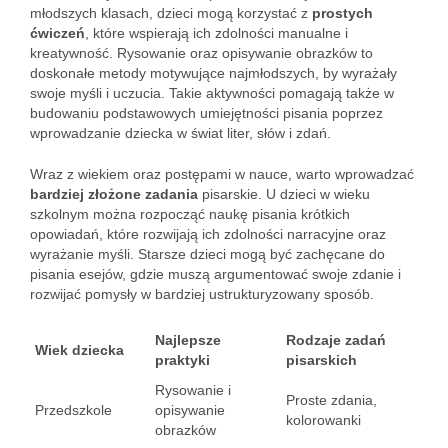
młodszych klasach, dzieci mogą korzystać z
prostych
ćwiczeń
, które wspierają ich zdolności manualne i
kreatywność. Rysowanie oraz opisywanie obrazków to
doskonałe metody motywujące najmłodszych, by wyrażały
swoje myśli i uczucia. Takie aktywności pomagają także w
budowaniu podstawowych umiejętności pisania poprzez
wprowadzanie dziecka w świat liter, słów i zdań.
Wraz z wiekiem oraz postępami w nauce, warto wprowadzać
bardziej złożone zadania
pisarskie. U dzieci w wieku
szkolnym można rozpocząć naukę pisania krótkich
opowiadań, które rozwijają ich zdolności narracyjne oraz
wyrażanie myśli. Starsze dzieci mogą być zachęcane do
pisania esejów, gdzie muszą argumentować swoje zdanie i
rozwijać pomysły w bardziej ustrukturyzowany sposób.
Najlepsze
Rodzaje zadań
Wiek dziecka
praktyki
pisarskich
Rysowanie i
Proste zdania,
Przedszkole
opisywanie
kolorowanki
obrazków