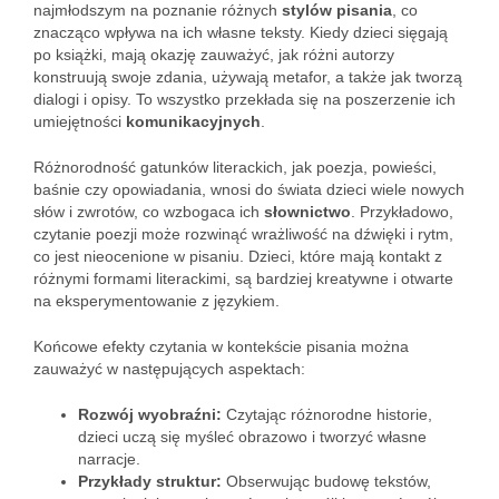
najmłodszym na poznanie różnych
stylów pisania
, co
znacząco wpływa na ich własne teksty. Kiedy dzieci sięgają
po książki, mają okazję zauważyć, jak różni autorzy
konstruują swoje zdania, używają metafor, a także jak tworzą
dialogi i opisy. To wszystko przekłada się na poszerzenie ich
umiejętności
komunikacyjnych
.
Różnorodność gatunków literackich, jak poezja, powieści,
baśnie czy opowiadania, wnosi do świata dzieci wiele nowych
słów i zwrotów, co wzbogaca ich
słownictwo
. Przykładowo,
czytanie poezji może rozwinąć wrażliwość na dźwięki i rytm,
co jest nieocenione w pisaniu. Dzieci, które mają kontakt z
różnymi formami literackimi, są bardziej kreatywne i otwarte
na eksperymentowanie z językiem.
Końcowe efekty czytania w kontekście pisania można
zauważyć w następujących aspektach:
Rozwój wyobraźni:
Czytając różnorodne historie,
dzieci uczą się myśleć obrazowo i tworzyć własne
narracje.
Przykłady struktur:
Obserwując budowę tekstów,