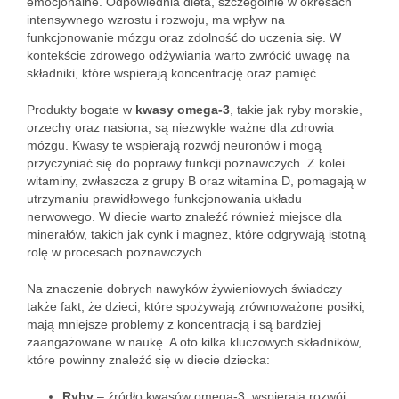
emocjonalne. Odpowiednia dieta, szczególnie w okresach
intensywnego wzrostu i rozwoju, ma wpływ na
funkcjonowanie mózgu oraz zdolność do uczenia się. W
kontekście zdrowego odżywiania warto zwrócić uwagę na
składniki, które wspierają koncentrację oraz pamięć.
Produkty bogate w
kwasy omega-3
, takie jak ryby morskie,
orzechy oraz nasiona, są niezwykle ważne dla zdrowia
mózgu. Kwasy te wspierają rozwój neuronów i mogą
przyczyniać się do poprawy funkcji poznawczych. Z kolei
witaminy, zwłaszcza z grupy B oraz witamina D, pomagają w
utrzymaniu prawidłowego funkcjonowania układu
nerwowego. W diecie warto znaleźć również miejsce dla
minerałów, takich jak cynk i magnez, które odgrywają istotną
rolę w procesach poznawczych.
Na znaczenie dobrych nawyków żywieniowych świadczy
także fakt, że dzieci, które spożywają zrównoważone posiłki,
mają mniejsze problemy z koncentracją i są bardziej
zaangażowane w naukę. A oto kilka kluczowych składników,
które powinny znaleźć się w diecie dziecka:
Ryby
– źródło kwasów omega-3, wspierają rozwój