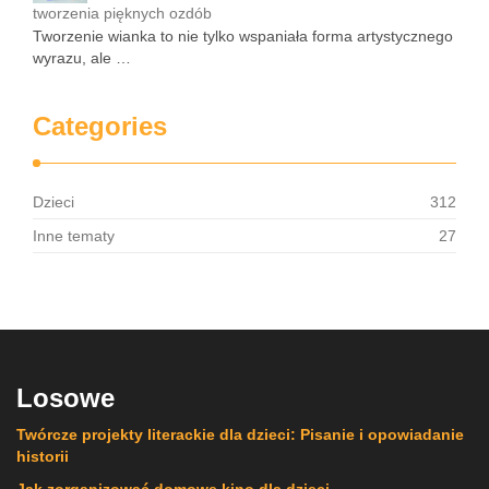
tworzenia pięknych ozdób
Tworzenie wianka to nie tylko wspaniała forma artystycznego
wyrazu, ale …
Categories
Dzieci
312
Inne tematy
27
Losowe
Twórcze projekty literackie dla dzieci: Pisanie i opowiadanie
historii
Jak zorganizować domowe kino dla dzieci