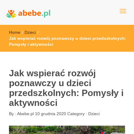
Wszystko dla dzieci - Polska
Abebe
Home
/
Dzieci
/
Jak wspierać rozwój poznawczy u dzieci przedszkolnych:
Pomysły i aktywności
Jak wspierać rozwój
poznawczy u dzieci
przedszkolnych: Pomysły i
aktywności
By :
Abebe.pl
10 grudnia 2020
Category :
Dzieci