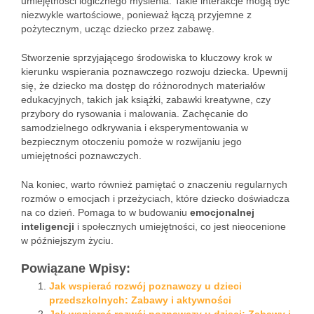
umiejętności logicznego myślenia. Takie interakcje mogą być
niezwykle wartościowe, ponieważ łączą przyjemne z
pożytecznym, ucząc dziecko przez zabawę.
Stworzenie sprzyjającego środowiska to kluczowy krok w
kierunku wspierania poznawczego rozwoju dziecka. Upewnij
się, że dziecko ma dostęp do różnorodnych materiałów
edukacyjnych, takich jak książki, zabawki kreatywne, czy
przybory do rysowania i malowania. Zachęcanie do
samodzielnego odkrywania i eksperymentowania w
bezpiecznym otoczeniu pomoże w rozwijaniu jego
umiejętności poznawczych.
Na koniec, warto również pamiętać o znaczeniu regularnych
rozmów o emocjach i przeżyciach, które dziecko doświadcza
na co dzień. Pomaga to w budowaniu
emocjonalnej
inteligencji
i społecznych umiejętności, co jest nieocenione
w późniejszym życiu.
Powiązane Wpisy:
Jak wspierać rozwój poznawczy u dzieci
przedszkolnych: Zabawy i aktywności