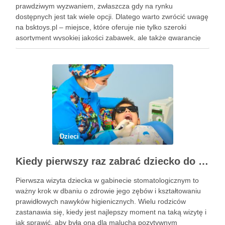
prawdziwym wyzwaniem, zwłaszcza gdy na rynku
dostępnych jest tak wiele opcji. Dlatego warto zwrócić uwagę
na bsktoys.pl – miejsce, które oferuje nie tylko szeroki
asortyment wysokiej jakości zabawek, ale także gwarancję
bezpieczeństwa i trwałości. Każdy rodzic pragnie, aby jego
pociecha miała zabawki, które …
Dzieci
Kiedy pierwszy raz zabrać dziecko do dentysty? Wskazówki dla rodziców
Pierwsza wizyta dziecka w gabinecie stomatologicznym to
ważny krok w dbaniu o zdrowie jego zębów i kształtowaniu
prawidłowych nawyków higienicznych. Wielu rodziców
zastanawia się, kiedy jest najlepszy moment na taką wizytę i
jak sprawić, aby była ona dla malucha pozytywnym