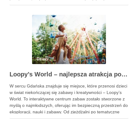
doświadczeniem. Na te pytania odpowiada doświadczony
stomatolog Olsztyn. Dlaczego wczesna …
Dzieci
Loopy’s World – najlepsza atrakcja pod dachem dla dzieci w Gdańsku
W sercu Gdańska znajduje się miejsce, które przenosi dzieci
w świat niekończącej się zabawy i kreatywności – Loopy’s
World. To interaktywne centrum zabaw zostało stworzone z
myślą o najmłodszych, oferując im bezpieczną przestrzeń do
eksploracji, nauki i zabawy. Od zjeżdżalni po tematyczne
strefy, Loopy’s World zaspokaja różnorodne potrzeby dzieci,
angażując …