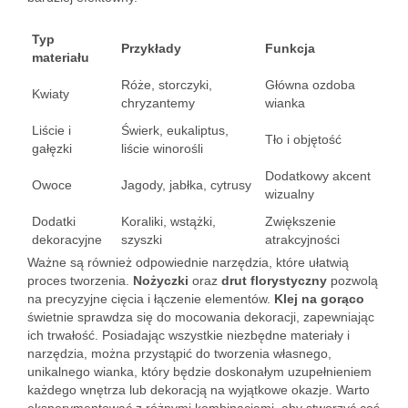
Typ
Przykłady
Funkcja
materiału
Róże, storczyki,
Główna ozdoba
Kwiaty
chryzantemy
wianka
Liście i
Świerk, eukaliptus,
Tło i objętość
gałęzki
liście winorośli
Dodatkowy akcent
Owoce
Jagody, jabłka, cytrusy
wizualny
Dodatki
Koraliki, wstążki,
Zwiększenie
dekoracyjne
szyszki
atrakcyjności
Ważne są również odpowiednie narzędzia, które ułatwią
proces tworzenia.
Nożyczki
oraz
drut florystyczny
pozwolą
na precyzyjne cięcia i łączenie elementów.
Klej na gorąco
świetnie sprawdza się do mocowania dekoracji, zapewniając
ich trwałość. Posiadając wszystkie niezbędne materiały i
narzędzia, można przystąpić do tworzenia własnego,
unikalnego wianka, który będzie doskonałym uzupełnieniem
każdego wnętrza lub dekoracją na wyjątkowe okazje. Warto