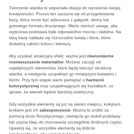
Tworzenie wianka to wspaniała okazja do wyrażenia swojej
kreatywności. Proces ten zaczyna się od przygotowania
bazy, która może być wykonana z gałązek, słomy lub
gotowego formatu drucianego. Warto zwrócić uwagę, aby
wyjściowa podstawa była odpowiednio mocna i stabilna. Na
taką bazę nakłada się różnorodne kwiaty i liście, które
dodadzą całości koloru i tekstury.
Aby uzyskać atrakcyjny efekt, ważne jest
równomierne
rozmieszczenie materiałów
. Możesz zacząć od
największych elementów, które będą tworzyć strukturę
wianka, a następnie uzupełniać go mniejszymi kwiatami i
liśćmi. Przy tym etapie warto pamiętać o
harmonii
kolorystycznej
oraz uzupełniających się kształtach, co
sprawi, że wianek będzie bardziej estetyczny.
Gdy wszystkie elementy są już na swoim miejscu, kolejnym
krokiem jest ich
zabezpieczenie
. Można to zrobić za
pomocą drutu florystycznego, owinięcia go wokół podstawy
lub użycia kleju do mocowania szczególnie drobnych części.
Upewnij się, że wszystkie elementy są dobrze