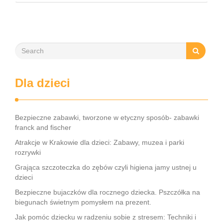
strefy, Loopy’s World zaspokaja różnorodne potrzeby dzieci,
angażując …
Dla dzieci
Bezpieczne zabawki, tworzone w etyczny sposób- zabawki
franck and fischer
Atrakcje w Krakowie dla dzieci: Zabawy, muzea i parki
rozrywki
Grająca szczoteczka do zębów czyli higiena jamy ustnej u
dzieci
Bezpieczne bujaczków dla rocznego dziecka. Pszczółka na
biegunach świetnym pomysłem na prezent.
Jak pomóc dziecku w radzeniu sobie z stresem: Techniki i