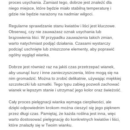
proces usychania. Zamiast tego, dobrze jest znaleźć dla
niego miejsce, które będzie miało stabilną temperaturę i
gdzie nie będzie narażony na nadmiar wilgoci.
Regularne sprawdzanie stanu kwiatów i liści jest kluczowe.
Obserwuj, czy nie zauważasz oznak usychania lub
brązowienia liści. W przypadku zauważenia takich zmian,
warto natychmiast podjąć działania. Czasami wystarczy
podciąć uschnięte lub zniszczone elementy, aby poprawić
ogólny wygląd wianka.
Dobrze jest również raz na jakiś czas przetrzepać wianek,
aby usunąć kurz i inne zanieczyszczenia, które mogą się na
nim gromadzić. Można to zrobić delikatnie, używając miękkiej
szczoteczki lub szmatki. Tego typu zabieg pozwoli zachować
wianek w lepszym stanie i utrzymać jego kolor oraz świeżość.
Cały proces pielęgnacji wianka wymaga cierpliwości, ale
dzięki odpowiednim krokom można cieszyć się jego pięknem
przez długi czas. Pamiętaj, że każda roślina jest inna, więc
warto dostosować pielęgnację do konkretnych kwiatów i liści,
które znalazły się w Twoim wianku.