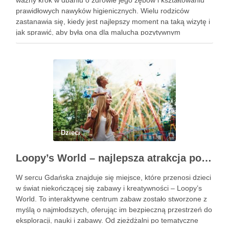
ważny krok w dbaniu o zdrowie jego zębów i kształtowaniu
prawidłowych nawyków higienicznych. Wielu rodziców
zastanawia się, kiedy jest najlepszy moment na taką wizytę i
jak sprawić, aby była ona dla malucha pozytywnym
doświadczeniem. Na te pytania odpowiada doświadczony
stomatolog Olsztyn. Dlaczego wczesna …
Dzieci
Loopy’s World – najlepsza atrakcja pod dachem dla dzieci w Gdańsku
W sercu Gdańska znajduje się miejsce, które przenosi dzieci
w świat niekończącej się zabawy i kreatywności – Loopy’s
World. To interaktywne centrum zabaw zostało stworzone z
myślą o najmłodszych, oferując im bezpieczną przestrzeń do
eksploracji, nauki i zabawy. Od zjeżdżalni po tematyczne