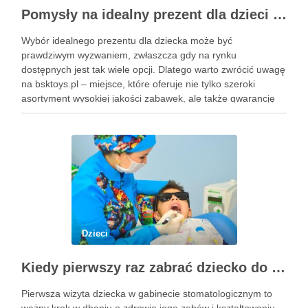
Pomysły na idealny prezent dla dzieci z BSKToys
Wybór idealnego prezentu dla dziecka może być
prawdziwym wyzwaniem, zwłaszcza gdy na rynku
dostępnych jest tak wiele opcji. Dlatego warto zwrócić uwagę
na bsktoys.pl – miejsce, które oferuje nie tylko szeroki
asortyment wysokiej jakości zabawek, ale także gwarancję
bezpieczeństwa i trwałości. Każdy rodzic pragnie, aby jego
pociecha miała zabawki, które …
Dzieci
Kiedy pierwszy raz zabrać dziecko do dentysty? Wskazówki dla rodziców
Pierwsza wizyta dziecka w gabinecie stomatologicznym to