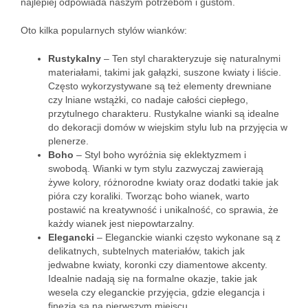
najlepiej odpowiada naszym potrzebom i gustom.
Oto kilka popularnych stylów wianków:
Rustykalny
– Ten styl charakteryzuje się naturalnymi
materiałami, takimi jak gałązki, suszone kwiaty i liście.
Często wykorzystywane są też elementy drewniane
czy lniane wstążki, co nadaje całości ciepłego,
przytulnego charakteru. Rustykalne wianki są idealne
do dekoracji domów w wiejskim stylu lub na przyjęcia w
plenerze.
Boho
– Styl boho wyróżnia się eklektyzmem i
swobodą. Wianki w tym stylu zazwyczaj zawierają
żywe kolory, różnorodne kwiaty oraz dodatki takie jak
pióra czy koraliki. Tworząc boho wianek, warto
postawić na kreatywność i unikalność, co sprawia, że
każdy wianek jest niepowtarzalny.
Elegancki
– Eleganckie wianki często wykonane są z
delikatnych, subtelnych materiałów, takich jak
jedwabne kwiaty, koronki czy diamentowe akcenty.
Idealnie nadają się na formalne okazje, takie jak
wesela czy eleganckie przyjęcia, gdzie elegancja i
finezja są na pierwszym miejscu.