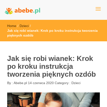
Wszystko dla dzieci - Polska
Abebe
Home
/
Dzieci
/
Jak się robi wianek: Krok po kroku instrukcja tworzenia
pięknych ozdób
Jak się robi wianek: Krok
po kroku instrukcja
tworzenia pięknych ozdób
By :
Abebe.pl
14 czerwca 2020
Category :
Dzieci