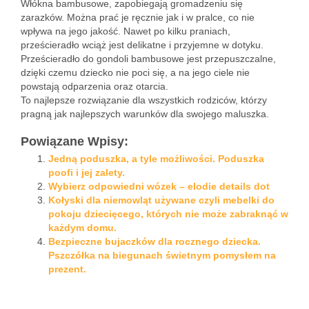
Włókna bambusowe, zapobiegają gromadzeniu się
zarazków. Można prać je ręcznie jak i w pralce, co nie
wpływa na jego jakość. Nawet po kilku praniach,
prześcieradło wciąż jest delikatne i przyjemne w dotyku.
Prześcieradło do gondoli bambusowe jest przepuszczalne,
dzięki czemu dziecko nie poci się, a na jego ciele nie
powstają odparzenia oraz otarcia.
To najlepsze rozwiązanie dla wszystkich rodziców, którzy
pragną jak najlepszych warunków dla swojego maluszka.
Powiązane Wpisy:
Jedną poduszka, a tyle możliwości. Poduszka
poofi i jej zalety.
Wybierz odpowiedni wózek – elodie details dot
Kołyski dla niemowląt używane czyli mebelki do
pokoju dziecięcego, których nie może zabraknąć w
każdym domu.
Bezpieczne bujaczków dla rocznego dziecka.
Pszczółka na biegunach świetnym pomysłem na
prezent.