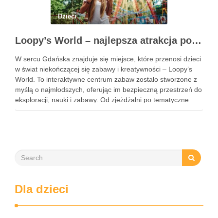
Dzieci
Loopy’s World – najlepsza atrakcja pod dachem dla dzieci w Gdańsku
W sercu Gdańska znajduje się miejsce, które przenosi dzieci
w świat niekończącej się zabawy i kreatywności – Loopy’s
World. To interaktywne centrum zabaw zostało stworzone z
myślą o najmłodszych, oferując im bezpieczną przestrzeń do
eksploracji, nauki i zabawy. Od zjeżdżalni po tematyczne
strefy, Loopy’s World zaspokaja różnorodne potrzeby dzieci,
angażując …
Dla dzieci