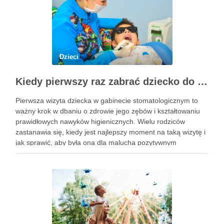
Dzieci
Kiedy pierwszy raz zabrać dziecko do dentysty? Wskazówki dla rodziców
Pierwsza wizyta dziecka w gabinecie stomatologicznym to
ważny krok w dbaniu o zdrowie jego zębów i kształtowaniu
prawidłowych nawyków higienicznych. Wielu rodziców
zastanawia się, kiedy jest najlepszy moment na taką wizytę i
jak sprawić, aby była ona dla malucha pozytywnym
doświadczeniem. Na te pytania odpowiada doświadczony
stomatolog Olsztyn. Dlaczego wczesna …