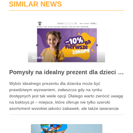
SIMILAR NEWS
Dzieci
Pomysły na idealny prezent dla dzieci z BSKToys
Wybór idealnego prezentu dla dziecka może być
prawdziwym wyzwaniem, zwłaszcza gdy na rynku
dostępnych jest tak wiele opcji. Dlatego warto zwrócić uwagę
na bsktoys.pl – miejsce, które oferuje nie tylko szeroki
asortyment wysokiej jakości zabawek, ale także gwarancję
bezpieczeństwa i trwałości. Każdy rodzic pragnie, aby jego
pociecha miała zabawki, które …