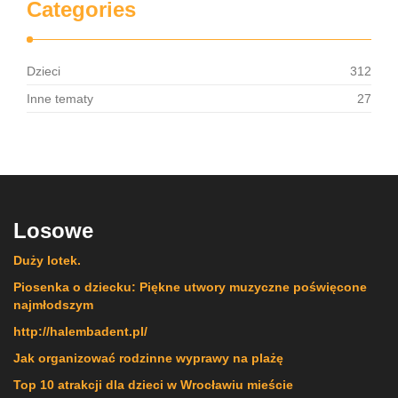
Categories
Dzieci
312
Inne tematy
27
Losowe
Duży lotek.
Piosenka o dziecku: Piękne utwory muzyczne poświęcone
najmłodszym
http://halembadent.pl/
Jak organizować rodzinne wyprawy na plażę
Top 10 atrakcji dla dzieci w Wrocławiu mieście