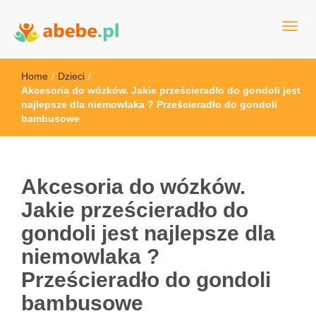
Wszystko dla dzieci - Polska
Abebe
Home
/
Dzieci
/
Akcesoria do wózków. Jakie prześcieradło do gondoli jest
najlepsze dla niemowlaka ? Prześcieradło do gondoli
bambusowe
Akcesoria do wózków.
Jakie prześcieradło do
gondoli jest najlepsze dla
niemowlaka ?
Prześcieradło do gondoli
bambusowe