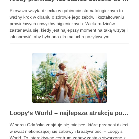
Pierwsza wizyta dziecka w gabinecie stomatologicznym to
ważny krok w dbaniu o zdrowie jego zębów i kształtowaniu
prawidłowych nawyków higienicznych. Wielu rodziców
zastanawia się, kiedy jest najlepszy moment na taką wizytę i
jak sprawić, aby była ona dla malucha pozytywnym
doświadczeniem. Na te pytania odpowiada doświadczony
stomatolog Olsztyn. Dlaczego wczesna …
Dzieci
Loopy’s World – najlepsza atrakcja pod dachem dla dzieci w Gdańsku
W sercu Gdańska znajduje się miejsce, które przenosi dzieci
w świat niekończącej się zabawy i kreatywności – Loopy’s
World. To interaktywne centrum zabaw zostało stworzone z