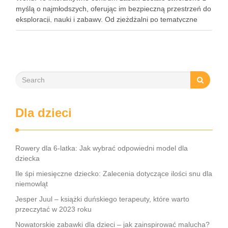
myślą o najmłodszych, oferując im bezpieczną przestrzeń do
eksploracji, nauki i zabawy. Od zjeżdżalni po tematyczne
strefy, Loopy’s World zaspokaja różnorodne potrzeby dzieci,
angażując …
Dla dzieci
Rowery dla 6-latka: Jak wybrać odpowiedni model dla
dziecka
Ile śpi miesięczne dziecko: Zalecenia dotyczące ilości snu dla
niemowląt
Jesper Juul – książki duńskiego terapeuty, które warto
przeczytać w 2023 roku
Nowatorskie zabawki dla dzieci – jak zainspirować malucha?