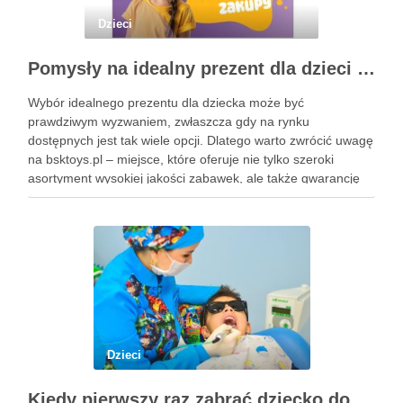
Dzieci
Pomysły na idealny prezent dla dzieci z BSKToys
Wybór idealnego prezentu dla dziecka może być
prawdziwym wyzwaniem, zwłaszcza gdy na rynku
dostępnych jest tak wiele opcji. Dlatego warto zwrócić uwagę
na bsktoys.pl – miejsce, które oferuje nie tylko szeroki
asortyment wysokiej jakości zabawek, ale także gwarancję
bezpieczeństwa i trwałości. Każdy rodzic pragnie, aby jego
pociecha miała zabawki, które …
Dzieci
Kiedy pierwszy raz zabrać dziecko do dentysty? Wskazówki dla rodziców