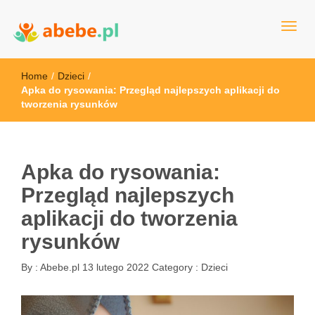
Wszystko dla dzieci - Polska
Abebe
Home
/
Dzieci
/
Apka do rysowania: Przegląd najlepszych aplikacji do
tworzenia rysunków
Apka do rysowania:
Przegląd najlepszych
aplikacji do tworzenia
rysunków
By :
Abebe.pl
13 lutego 2022
Category :
Dzieci