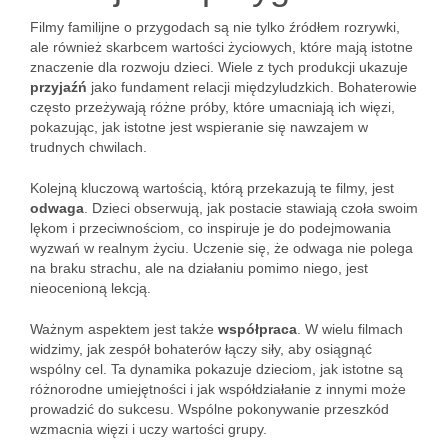
Filmy familijne o przygodach są nie tylko źródłem rozrywki,
ale również skarbcem wartości życiowych, które mają istotne
znaczenie dla rozwoju dzieci. Wiele z tych produkcji ukazuje
przyjaźń
jako fundament relacji międzyludzkich. Bohaterowie
często przeżywają różne próby, które umacniają ich więzi,
pokazując, jak istotne jest wspieranie się nawzajem w
trudnych chwilach.
Kolejną kluczową wartością, którą przekazują te filmy, jest
odwaga
. Dzieci obserwują, jak postacie stawiają czoła swoim
lękom i przeciwnościom, co inspiruje je do podejmowania
wyzwań w realnym życiu. Uczenie się, że odwaga nie polega
na braku strachu, ale na działaniu pomimo niego, jest
nieocenioną lekcją.
Ważnym aspektem jest także
współpraca
. W wielu filmach
widzimy, jak zespół bohaterów łączy siły, aby osiągnąć
wspólny cel. Ta dynamika pokazuje dzieciom, jak istotne są
różnorodne umiejętności i jak współdziałanie z innymi może
prowadzić do sukcesu. Wspólne pokonywanie przeszkód
wzmacnia więzi i uczy wartości grupy.