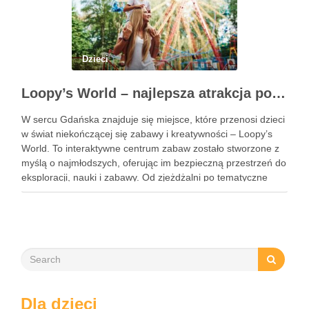
Dzieci
Loopy’s World – najlepsza atrakcja pod dachem dla dzieci w Gdańsku
W sercu Gdańska znajduje się miejsce, które przenosi dzieci
w świat niekończącej się zabawy i kreatywności – Loopy’s
World. To interaktywne centrum zabaw zostało stworzone z
myślą o najmłodszych, oferując im bezpieczną przestrzeń do
eksploracji, nauki i zabawy. Od zjeżdżalni po tematyczne
strefy, Loopy’s World zaspokaja różnorodne potrzeby dzieci,
angażując …
Dla dzieci