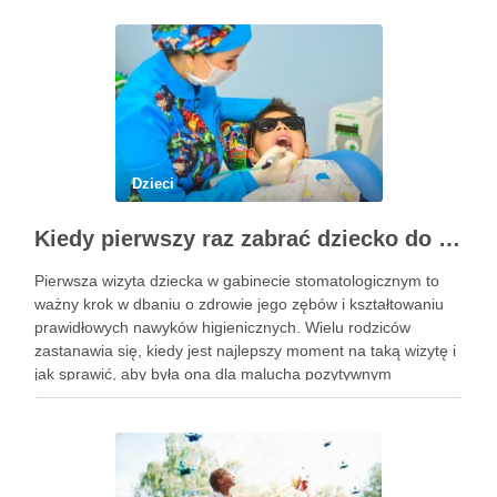
pociecha miała zabawki, które …
Dzieci
Kiedy pierwszy raz zabrać dziecko do dentysty? Wskazówki dla rodziców
Pierwsza wizyta dziecka w gabinecie stomatologicznym to
ważny krok w dbaniu o zdrowie jego zębów i kształtowaniu
prawidłowych nawyków higienicznych. Wielu rodziców
zastanawia się, kiedy jest najlepszy moment na taką wizytę i
jak sprawić, aby była ona dla malucha pozytywnym
doświadczeniem. Na te pytania odpowiada doświadczony
stomatolog Olsztyn. Dlaczego wczesna …