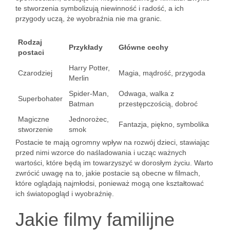
te stworzenia symbolizują niewinność i radość, a ich
przygody uczą, że wyobraźnia nie ma granic.
Rodzaj
Przykłady
Główne cechy
postaci
Harry Potter,
Czarodziej
Magia, mądrość, przygoda
Merlin
Spider-Man,
Odwaga, walka z
Superbohater
Batman
przestępczością, dobroć
Magiczne
Jednorożec,
Fantazja, piękno, symbolika
stworzenie
smok
Postacie te mają ogromny wpływ na rozwój dzieci, stawiając
przed nimi wzorce do naśladowania i ucząc ważnych
wartości, które będą im towarzyszyć w dorosłym życiu. Warto
zwrócić uwagę na to, jakie postacie są obecne w filmach,
które oglądają najmłodsi, ponieważ mogą one kształtować
ich światopogląd i wyobraźnię.
Jakie filmy familijne