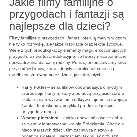
Jakie filmy familijne o
przygodach i fantazji są
najlepsze dla dzieci?
Filmy familijne o przygodach i fantazji oferują małym widzom
nie tylko rozrywkę, ale także inspiracje oraz lekcje życiowe.
Wiele z tych produkcji łączy elementy magii, emocjonujących
przygód oraz wartości edukacyjne, co tworzy niezapomniane
doświadczenia dla całej rodziny. Poniżej przedstawiamy kilka
przykładów filmów, które zdobyły szerokie uznanie i są
uwielbiane zarówno przez dzieci, jak i dorosłych.
Harry Potter
– seria filmów opowiadająca o młodym
czarodzieju Harrym, który z pomocą przyjaciół stawia
czoła różnym wyzwaniom i odkrywa tajemnice swojego
świata. To doskonały przykład produkcji łączącej
przygodę z magią.
Władca pierścieni
– epicka opowieść o walce dobra
ze złem w fantastycznej krainie Śródziemia. Choć dla
nieco starszych dzieci, film zachwyca niezwykle
bogatym światem i wartościami takimi jak przyjaźń i