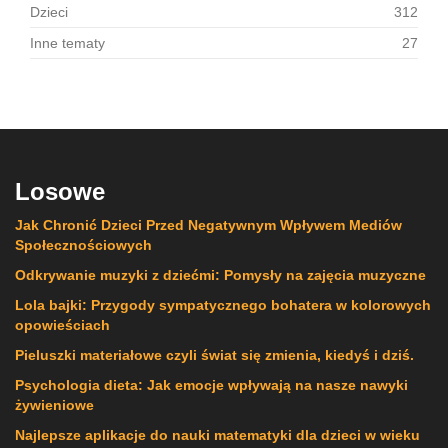
Dzieci
312
Inne tematy
27
Losowe
Jak Chronić Dzieci Przed Negatywnym Wpływem Mediów
Społecznościowych
Odkrywanie muzyki z dziećmi: Pomysły na zajęcia muzyczne
Lola bajki: Przygody sympatycznego bohatera w kolorowych
opowieściach
Pieluszki materiałowe czyli świat się zmienia, kiedyś i dziś.
Psychologia dieta: Jak emocje wpływają na nasze nawyki
żywieniowe
Najlepsze aplikacje do nauki matematyki dla dzieci w wieku