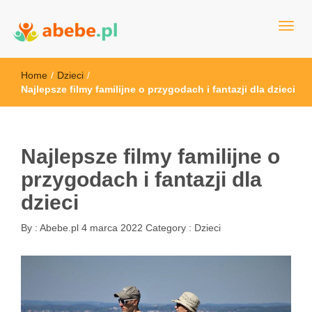
Wszystko dla dzieci - Polska
Abebe
Home
/
Dzieci
/
Najlepsze filmy familijne o przygodach i fantazji dla dzieci
Najlepsze filmy familijne o
przygodach i fantazji dla
dzieci
By :
Abebe.pl
4 marca 2022
Category :
Dzieci