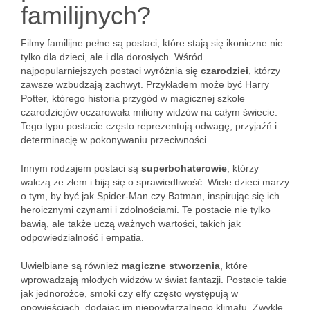
familijnych?
Filmy familijne pełne są postaci, które stają się ikoniczne nie
tylko dla dzieci, ale i dla dorosłych. Wśród
najpopularniejszych postaci wyróżnia się
czarodziei
, którzy
zawsze wzbudzają zachwyt. Przykładem może być Harry
Potter, którego historia przygód w magicznej szkole
czarodziejów oczarowała miliony widzów na całym świecie.
Tego typu postacie często reprezentują odwagę, przyjaźń i
determinację w pokonywaniu przeciwności.
Innym rodzajem postaci są
superbohaterowie
, którzy
walczą ze złem i biją się o sprawiedliwość. Wiele dzieci marzy
o tym, by być jak Spider-Man czy Batman, inspirując się ich
heroicznymi czynami i zdolnościami. Te postacie nie tylko
bawią, ale także uczą ważnych wartości, takich jak
odpowiedzialność i empatia.
Uwielbiane są również
magiczne stworzenia
, które
wprowadzają młodych widzów w świat fantazji. Postacie takie
jak jednorożce, smoki czy elfy często występują w
opowieściach, dodając im niepowtarzalnego klimatu. Zwykle