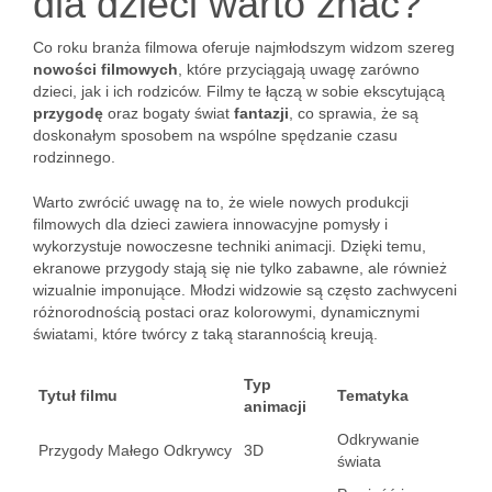
dla dzieci warto znać?
Co roku branża filmowa oferuje najmłodszym widzom szereg
nowości filmowych
, które przyciągają uwagę zarówno
dzieci, jak i ich rodziców. Filmy te łączą w sobie ekscytującą
przygodę
oraz bogaty świat
fantazji
, co sprawia, że są
doskonałym sposobem na wspólne spędzanie czasu
rodzinnego.
Warto zwrócić uwagę na to, że wiele nowych produkcji
filmowych dla dzieci zawiera innowacyjne pomysły i
wykorzystuje nowoczesne techniki animacji. Dzięki temu,
ekranowe przygody stają się nie tylko zabawne, ale również
wizualnie imponujące. Młodzi widzowie są często zachwyceni
różnorodnością postaci oraz kolorowymi, dynamicznymi
światami, które twórcy z taką starannością kreują.
Typ
Tytuł filmu
Tematyka
animacji
Odkrywanie
Przygody Małego Odkrywcy
3D
świata