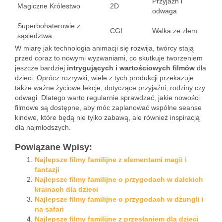
Przyjaźń i
Magiczne Królestwo
2D
odwaga
Superbohaterowie z
CGI
Walka ze złem
sąsiedztwa
W miarę jak technologia animacji się rozwija, twórcy stają
przed coraz to nowymi wyzwaniami, co skutkuje tworzeniem
jeszcze bardziej
intrygujących i wartościowych filmów
dla
dzieci. Oprócz rozrywki, wiele z tych produkcji przekazuje
także ważne życiowe lekcje, dotyczące przyjaźni, rodziny czy
odwagi. Dlatego warto regularnie sprawdzać, jakie nowości
filmowe są dostępne, aby móc zaplanować wspólne seanse
kinowe, które będą nie tylko zabawą, ale również inspiracją
dla najmłodszych.
Powiązane Wpisy:
Najlepsze filmy familijne z elementami magii i
fantazji
Najlepsze filmy familijne o przygodach w dalekich
krainach dla dzieci
Najlepsze filmy familijne o przygodach w dżungli i
na safari
Najlepsze filmy familijne z przesłaniem dla dzieci