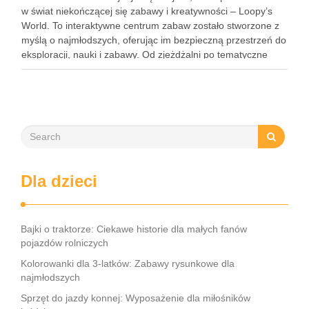
w świat niekończącej się zabawy i kreatywności – Loopy’s
World. To interaktywne centrum zabaw zostało stworzone z
myślą o najmłodszych, oferując im bezpieczną przestrzeń do
eksploracji, nauki i zabawy. Od zjeżdżalni po tematyczne
strefy, Loopy’s World zaspokaja różnorodne potrzeby dzieci,
angażując …
Dla dzieci
Bajki o traktorze: Ciekawe historie dla małych fanów
pojazdów rolniczych
Kolorowanki dla 3-latków: Zabawy rysunkowe dla
najmłodszych
Sprzęt do jazdy konnej: Wyposażenie dla miłośników