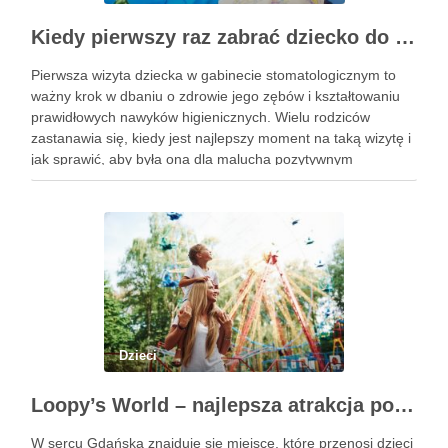
Kiedy pierwszy raz zabrać dziecko do dentysty? Wskazówki dla rodziców
Pierwsza wizyta dziecka w gabinecie stomatologicznym to
ważny krok w dbaniu o zdrowie jego zębów i kształtowaniu
prawidłowych nawyków higienicznych. Wielu rodziców
zastanawia się, kiedy jest najlepszy moment na taką wizytę i
jak sprawić, aby była ona dla malucha pozytywnym
doświadczeniem. Na te pytania odpowiada doświadczony
stomatolog Olsztyn. Dlaczego wczesna …
Dzieci
Loopy’s World – najlepsza atrakcja pod dachem dla dzieci w Gdańsku
W sercu Gdańska znajduje się miejsce, które przenosi dzieci