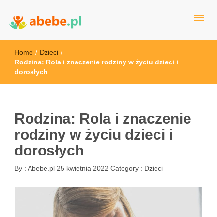
Wszystko dla dzieci - Polska
Abebe
Home
/
Dzieci
/
Rodzina: Rola i znaczenie rodziny w życiu dzieci i
dorosłych
Rodzina: Rola i znaczenie
rodziny w życiu dzieci i
dorosłych
By :
Abebe.pl
25 kwietnia 2022
Category :
Dzieci