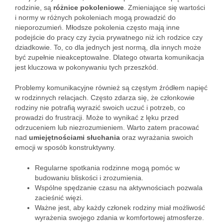
rodzinie, są
różnice pokoleniowe
. Zmieniające się wartości
i normy w różnych pokoleniach mogą prowadzić do
nieporozumień. Młodsze pokolenia często mają inne
podejście do pracy czy życia prywatnego niż ich rodzice czy
dziadkowie. To, co dla jednych jest normą, dla innych może
być zupełnie nieakceptowalne. Dlatego otwarta komunikacja
jest kluczowa w pokonywaniu tych przeszkód.
Problemy komunikacyjne również są częstym źródłem napięć
w rodzinnych relacjach. Często zdarza się, że członkowie
rodziny nie potrafią wyrazić swoich uczuć i potrzeb, co
prowadzi do frustracji. Może to wynikać z lęku przed
odrzuceniem lub niezrozumieniem. Warto zatem pracować
nad
umiejętnościami słuchania
oraz wyrażania swoich
emocji w sposób konstruktywny.
Regularne spotkania rodzinne mogą pomóc w
budowaniu bliskości i zrozumienia.
Wspólne spędzanie czasu na aktywnościach pozwala
zacieśnić więzi.
Ważne jest, aby każdy członek rodziny miał możliwość
wyrażenia swojego zdania w komfortowej atmosferze.