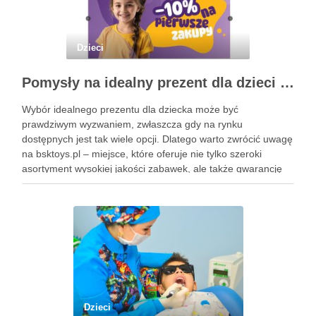
Dzieci
Pomysły na idealny prezent dla dzieci z BSKToys
Wybór idealnego prezentu dla dziecka może być
prawdziwym wyzwaniem, zwłaszcza gdy na rynku
dostępnych jest tak wiele opcji. Dlatego warto zwrócić uwagę
na bsktoys.pl – miejsce, które oferuje nie tylko szeroki
asortyment wysokiej jakości zabawek, ale także gwarancję
bezpieczeństwa i trwałości. Każdy rodzic pragnie, aby jego
pociecha miała zabawki, które …
Dzieci