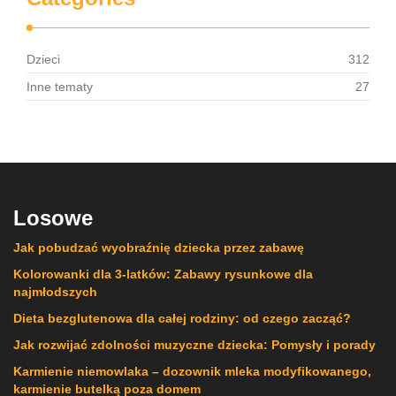
Dzieci
312
Inne tematy
27
Losowe
Jak pobudzać wyobraźnię dziecka przez zabawę
Kolorowanki dla 3-latków: Zabawy rysunkowe dla
najmłodszych
Dieta bezglutenowa dla całej rodziny: od czego zacząć?
Jak rozwijać zdolności muzyczne dziecka: Pomysły i porady
Karmienie niemowlaka – dozownik mleka modyfikowanego,
karmienie butelką poza domem