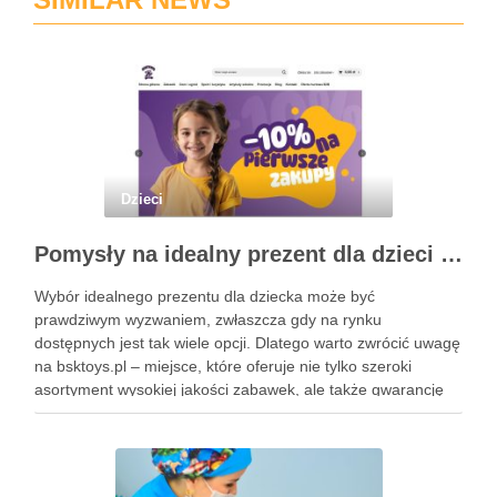
Dzieci
Pomysły na idealny prezent dla dzieci z BSKToys
Wybór idealnego prezentu dla dziecka może być
prawdziwym wyzwaniem, zwłaszcza gdy na rynku
dostępnych jest tak wiele opcji. Dlatego warto zwrócić uwagę
na bsktoys.pl – miejsce, które oferuje nie tylko szeroki
asortyment wysokiej jakości zabawek, ale także gwarancję
bezpieczeństwa i trwałości. Każdy rodzic pragnie, aby jego
pociecha miała zabawki, które …