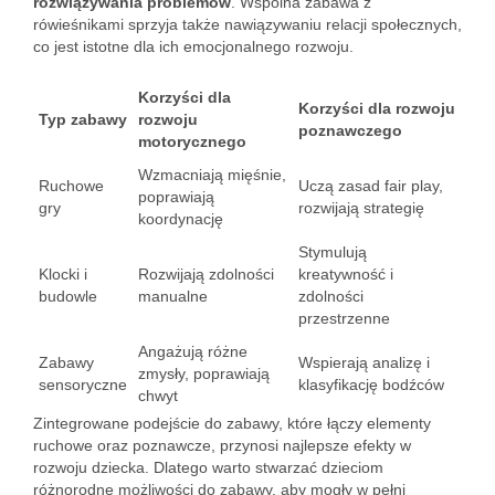
rozwiązywania problemów
. Wspólna zabawa z
rówieśnikami sprzyja także nawiązywaniu relacji społecznych,
co jest istotne dla ich emocjonalnego rozwoju.
Korzyści dla
Korzyści dla rozwoju
Typ zabawy
rozwoju
poznawczego
motorycznego
Wzmacniają mięśnie,
Ruchowe
Uczą zasad fair play,
poprawiają
gry
rozwijają strategię
koordynację
Stymulują
Klocki i
Rozwijają zdolności
kreatywność i
budowle
manualne
zdolności
przestrzenne
Angażują różne
Zabawy
Wspierają analizę i
zmysły, poprawiają
sensoryczne
klasyfikację bodźców
chwyt
Zintegrowane podejście do zabawy, które łączy elementy
ruchowe oraz poznawcze, przynosi najlepsze efekty w
rozwoju dziecka. Dlatego warto stwarzać dzieciom
różnorodne możliwości do zabawy, aby mogły w pełni