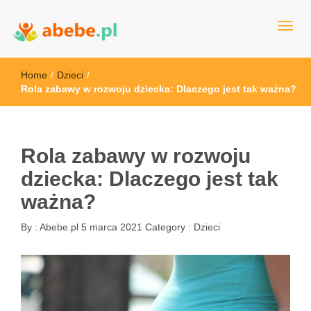
Wszystko dla dzieci - Polska
Abebe
Home
/
Dzieci
/
Rola zabawy w rozwoju dziecka: Dlaczego jest tak ważna?
Rola zabawy w rozwoju
dziecka: Dlaczego jest tak
ważna?
By :
Abebe.pl
5 marca 2021
Category :
Dzieci