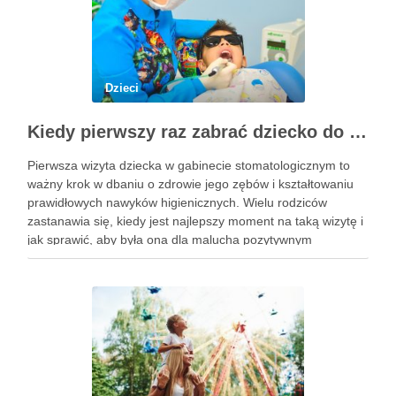
Dzieci
Kiedy pierwszy raz zabrać dziecko do dentysty? Wskazówki dla rodziców
Pierwsza wizyta dziecka w gabinecie stomatologicznym to
ważny krok w dbaniu o zdrowie jego zębów i kształtowaniu
prawidłowych nawyków higienicznych. Wielu rodziców
zastanawia się, kiedy jest najlepszy moment na taką wizytę i
jak sprawić, aby była ona dla malucha pozytywnym
doświadczeniem. Na te pytania odpowiada doświadczony
stomatolog Olsztyn. Dlaczego wczesna …