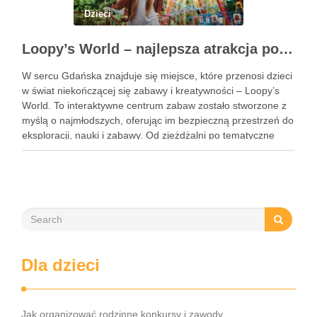
Dzieci
Loopy’s World – najlepsza atrakcja pod dachem dla dzieci w Gdańsku
W sercu Gdańska znajduje się miejsce, które przenosi dzieci
w świat niekończącej się zabawy i kreatywności – Loopy’s
World. To interaktywne centrum zabaw zostało stworzone z
myślą o najmłodszych, oferując im bezpieczną przestrzeń do
eksploracji, nauki i zabawy. Od zjeżdżalni po tematyczne
strefy, Loopy’s World zaspokaja różnorodne potrzeby dzieci,
angażując …
Dla dzieci
Jak organizować rodzinne konkursy i zawody