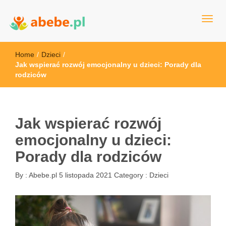
Wszystko dla dzieci - Polska
Abebe
Home
/
Dzieci
/
Jak wspierać rozwój emocjonalny u dzieci: Porady dla
rodziców
Jak wspierać rozwój
emocjonalny u dzieci:
Porady dla rodziców
By :
Abebe.pl
5 listopada 2021
Category :
Dzieci