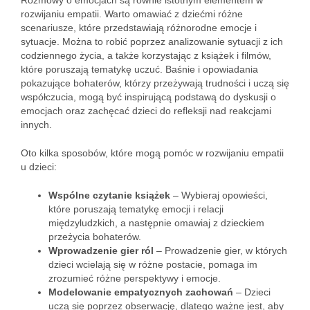
Rozmowy o emocjach są równie istotnym elementem w
rozwijaniu empatii. Warto omawiać z dziećmi różne
scenariusze, które przedstawiają różnorodne emocje i
sytuacje. Można to robić poprzez analizowanie sytuacji z ich
codziennego życia, a także korzystając z książek i filmów,
które poruszają tematykę uczuć. Baśnie i opowiadania
pokazujące bohaterów, którzy przeżywają trudności i uczą się
współczucia, mogą być inspirującą podstawą do dyskusji o
emocjach oraz zachęcać dzieci do refleksji nad reakcjami
innych.
Oto kilka sposobów, które mogą pomóc w rozwijaniu empatii
u dzieci:
Wspólne czytanie książek
– Wybieraj opowieści,
które poruszają tematykę emocji i relacji
międzyludzkich, a następnie omawiaj z dzieckiem
przeżycia bohaterów.
Wprowadzenie gier ról
– Prowadzenie gier, w których
dzieci wcielają się w różne postacie, pomaga im
zrozumieć różne perspektywy i emocje.
Modelowanie empatycznych zachowań
– Dzieci
uczą się poprzez obserwację, dlatego ważne jest, aby