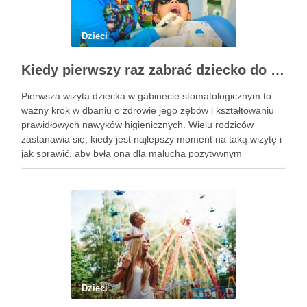
Dzieci
Kiedy pierwszy raz zabrać dziecko do dentysty? Wskazówki dla rodziców
Pierwsza wizyta dziecka w gabinecie stomatologicznym to
ważny krok w dbaniu o zdrowie jego zębów i kształtowaniu
prawidłowych nawyków higienicznych. Wielu rodziców
zastanawia się, kiedy jest najlepszy moment na taką wizytę i
jak sprawić, aby była ona dla malucha pozytywnym
doświadczeniem. Na te pytania odpowiada doświadczony
stomatolog Olsztyn. Dlaczego wczesna …
Dzieci