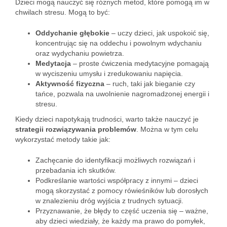
Dzieci mogą nauczyć się różnych metod, które pomogą im w
chwilach stresu. Mogą to być:
Oddychanie głębokie
– uczy dzieci, jak uspokoić się,
koncentrując się na oddechu i powolnym wdychaniu
oraz wydychaniu powietrza.
Medytacja
– proste ćwiczenia medytacyjne pomagają
w wyciszeniu umysłu i zredukowaniu napięcia.
Aktywność fizyczna
– ruch, taki jak bieganie czy
tańce, pozwala na uwolnienie nagromadzonej energii i
stresu.
Kiedy dzieci napotykają trudności, warto także nauczyć je
strategii rozwiązywania problemów
. Można w tym celu
wykorzystać metody takie jak:
Zachęcanie do identyfikacji możliwych rozwiązań i
przebadania ich skutków.
Podkreślanie wartości współpracy z innymi – dzieci
mogą skorzystać z pomocy rówieśników lub dorosłych
w znalezieniu dróg wyjścia z trudnych sytuacji.
Przyznawanie, że błędy to część uczenia się – ważne,
aby dzieci wiedziały, że każdy ma prawo do pomyłek,