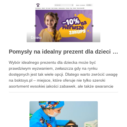
Dzieci
Pomysły na idealny prezent dla dzieci z BSKToys
Wybór idealnego prezentu dla dziecka może być
prawdziwym wyzwaniem, zwłaszcza gdy na rynku
dostępnych jest tak wiele opcji. Dlatego warto zwrócić uwagę
na bsktoys.pl – miejsce, które oferuje nie tylko szeroki
asortyment wysokiej jakości zabawek, ale także gwarancję
bezpieczeństwa i trwałości. Każdy rodzic pragnie, aby jego
pociecha miała zabawki, które …