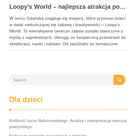
Loopy’s World – najlepsza atrakcja pod dachem dla dzieci w Gdańsku
W sercu Gdańska znajduje się miejsce, które przenosi dzieci
w świat niekończącej się zabawy i kreatywności – Loopy’s
World. To interaktywne centrum zabaw zostało stworzone z
myślą o najmłodszych, oferując im bezpieczną przestrzeń do
eksploracji, nauki i zabawy. Od zjeżdżalni po tematyczne
strefy, Loopy’s World zaspokaja różnorodne potrzeby dzieci,
angażując …
Dla dzieci
Krótkość życia Naborowskiego: Analiza i interpretacja wiersza
poetyckiego
Najlepsze pomysły na wakacje z dziećmi