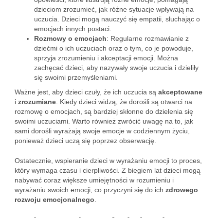
dzieciom zrozumieć, jak różne sytuacje wpływają na
uczucia. Dzieci mogą nauczyć się empatii, słuchając o
emocjach innych postaci.
Rozmowy o emocjach
: Regularne rozmawianie z
dziećmi o ich uczuciach oraz o tym, co je powoduje,
sprzyja zrozumieniu i akceptacji emocji. Można
zachęcać dzieci, aby nazywały swoje uczucia i dzieliły
się swoimi przemyśleniami.
Ważne jest, aby dzieci czuły, że ich uczucia są
akceptowane
i
zrozumiane
. Kiedy dzieci widzą, że dorośli są otwarci na
rozmowę o emocjach, są bardziej skłonne do dzielenia się
swoimi uczuciami. Warto również zwrócić uwagę na to, jak
sami dorośli wyrażają swoje emocje w codziennym życiu,
ponieważ dzieci uczą się poprzez obserwację.
Ostatecznie, wspieranie dzieci w wyrażaniu emocji to proces,
który wymaga czasu i cierpliwości. Z biegiem lat dzieci mogą
nabywać coraz większe umiejętności w rozumieniu i
wyrażaniu swoich emocji, co przyczyni się do ich
zdrowego
rozwoju emocjonalnego
.