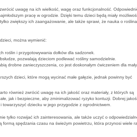
o zwrócić uwagę na ich wielkość, wagę oraz funkcjonalność. Odpowiedni
 najmłodszym pracę w ogrodzie. Dzięki temu dzieci będą miały możliwoś
lko zwiększy ich zaangażowanie, ale także sprawi, że nauka o roślin
 dzieci, można wymienić:
h roślin i przygotowywania dołków dla sadzonek.
obsłudze, pozwalają dzieciom podlewać rośliny samodzielnie.
rabią drobne zanieczyszczenia, co jest doskonałym ćwiczeniem dla mał
rszych dzieci, które mogą wycinać małe gałęzie, jednak powinny być
rto również zwrócić uwagę na ich jakość oraz materiały, z których są
, jak i bezpieczne, aby zminimalizować ryzyko kontuzji. Dobrej jakoś
 i towarzyszyć dziecku w jego przygodzie z ogrodnictwem.
 tylko rozwijać ich zainteresowania, ale także uczyć o odpowiedzialno
ną formą spędzania czasu na świeżym powietrzu, która przynosi wiele r