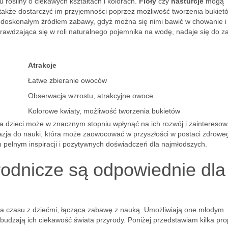
 rośliny o ciekawych kształtach i kolorach.
Fioły
czy
nasturcje
mogą
także dostarczyć im przyjemności poprzez możliwość tworzenia bukiet
 doskonałym źródłem zabawy, gdyż można się nimi bawić w chowanie i
 sprawdzająca się w roli naturalnego pojemnika na wodę, nadaje się do 
Atrakcje
Łatwe zbieranie owoców
Obserwacja wzrostu, atrakcyjne owoce
Kolorowe kwiaty, możliwość tworzenia bukietów
a dzieci może w znacznym stopniu wpłynąć na ich rozwój i zainteresow
kazja do nauki, która może zaowocować w przyszłości w postaci zdroweg
 pełnym inspiracji i pozytywnych doświadczeń dla najmłodszych.
rodnicze są odpowiednie dla
ia czasu z dziećmi, łącząca zabawę z nauką. Umożliwiają one młodym
udzają ich ciekawość świata przyrody. Poniżej przedstawiam kilka prop