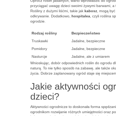
Oprócz roślin jadalnych, warto wprowadzić do ogrodu
przyciągać uwagę dzieci swoimi żywymi barwami, a 
Rośliny z dużymi liśćmi, takie jak
kabosz
, mogą być
odkrywanie. Dodatkowo,
hospitalea
, czyli roślina
ogrodzie.
Rodzaj rośliny
Bezpieczeństwo
Truskawki
Jadalne, bezpieczne
Pomidory
Jadalne, bezpieczne
Nasturcje
Jadalne, ale z umiarem
Wnioskując, dobór odpowiednich roślin do ogrodu dl
naturą. To nie tylko sposób na zabawę, ale także o
życia. Dobrze zaplanowany ogród staje się miejscem
Jakie aktywności og
dzieci?
Aktywności ogrodnicze to doskonała forma spędzan
ogrodnikom rozwijanie różnych umiejętności oraz pob