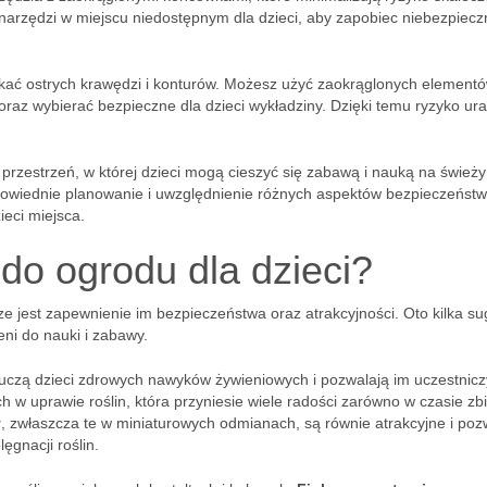
arzędzi w miejscu niedostępnym dla dzieci, aby zapobiec niebezpiec
nikać ostrych krawędzi i konturów. Możesz użyć zaokrąglonych elementó
raz wybierać bezpieczne dla dzieci wykładziny. Dzięki temu ryzyko ur
przestrzeń, w której dzieci mogą cieszyć się zabawą i nauką na śwież
dpowiednie planowanie i uwzględnienie różnych aspektów bezpieczeńst
ieci miejsca.
 do ogrodu dla dzieci?
ze jest zapewnienie im bezpieczeństwa oraz atrakcyjności. Oto kilka sug
ni do nauki i zabawy.
uczą dzieci zdrowych nawyków żywieniowych i pozwalają im uczestnicz
ch w uprawie roślin, która przyniesie wiele radości zarówno w czasie zb
y
, zwłaszcza te w miniaturowych odmianach, są równie atrakcyjne i poz
ęgnacji roślin.