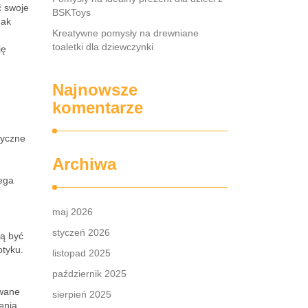
ć swoje
BSKToys
Jak
Kreatywne pomysły na drewniane
toaletki dla dziewczynki
ję
Najnowsze
komentarze
.
ryczne
Archiwa
iega
maj 2026
styczeń 2026
gą być
otyku.
listopad 2025
październik 2025
owane
sierpień 2025
enia.