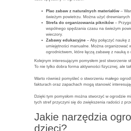
Plac zabaw z naturalnych materiałów
– Wart
świeżym powietrzu. Można użyć drewnianych k
Strefa do organizowania pikników
– Przygo
wspólnego spędzania czasu na świeżym powietr
wieczory.
Zabawy edukacyjne
– Aby połączyć naukę z 
umiejętności manualne. Można organizować wa
ogrodnictwem, które łączą zabawę z nauką o r
Kolejnym interesującym pomysłem jest stworzenie st
To nie tylko dobra forma aktywności fizycznej, ale t
Warto również pomyśleć o stworzeniu małego ogrodu 
fakturach oraz zapachach mogą stanowić interesując
Dzięki tym pomysłom można stworzyć w ogrodzie miejs
tych stref przyczyni się do zwiększenia radości z p
Jakie narzędzia ogr
dzieci?