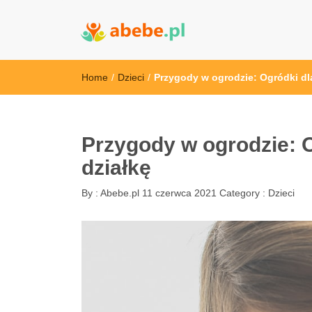
Abebe
Wszystko dla dzieci - Polska
Home
/
Dzieci
/
Przygody w ogrodzie: Ogródki dla
Przygody w ogrodzie: O
działkę
By :
Abebe.pl
11 czerwca 2021
Category :
Dzieci