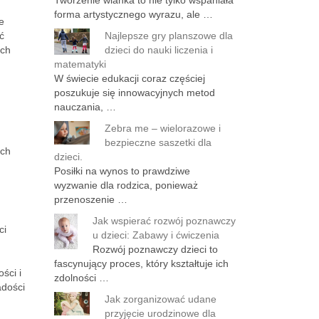
Tworzenie wianka to nie tylko wspaniała
forma artystycznego wyrazu, ale …
e
ć
Najlepsze gry planszowe dla
ach
dzieci do nauki liczenia i
matematyki
W świecie edukacji coraz częściej
poszukuje się innowacyjnych metod
nauczania, …
Zebra me – wielorazowe i
bezpieczne saszetki dla
ych
dzieci.
Posiłki na wynos to prawdziwe
wyzwanie dla rodzica, ponieważ
przenoszenie …
Jak wspierać rozwój poznawczy
ci
u dzieci: Zabawy i ćwiczenia
Rozwój poznawczy dzieci to
fascynujący proces, który kształtuje ich
ści i
zdolności …
adości
Jak zorganizować udane
przyjęcie urodzinowe dla