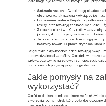
które mogą być zarówno edukacyjne, jak i przyjemn
Sadzanie nasion
– Dzieci mogą układać nasio
obserwować, jak nasiona kiełkują, co jest fa
Podlewanie roślin
– Regularne podlewanie to
rośliny, oraz rozwijają zdolności manualne, u
Zbieranie plonów
– Gdy rośliny zaczynają o
je, że ciężka praca przynosi owoce – dosłowni
Tworzenie kompostu
– Dzieci mogą nauczyć 
naturalny nawóz. To prosta czynność, która j
Dzięki takim aktywnościom dzieci rozwijają swoje um
odpowiedzialności za rośliny. Ogrodnictwo może sta
wpływa pozytywnie na zdrowie i samopoczucie dziec
początkiem ich przyszłej pasji do ogrodnictwa.
Jakie pomysły na z
wykorzystać?
Ogród to doskonałe miejsce, które może służyć nie 
stworzenia różnych stref, które będą dostosowane do
czas spędzany w ogrodzie.