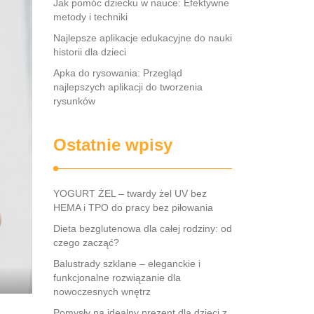
Jak pomóc dziecku w nauce: Efektywne
metody i techniki
Najlepsze aplikacje edukacyjne do nauki
historii dla dzieci
Apka do rysowania: Przegląd
najlepszych aplikacji do tworzenia
rysunków
Ostatnie wpisy
YOGURT ŻEL – twardy żel UV bez
HEMA i TPO do pracy bez piłowania
Dieta bezglutenowa dla całej rodziny: od
czego zacząć?
Balustrady szklane – eleganckie i
funkcjonalne rozwiązanie dla
nowoczesnych wnętrz
Pomysły na idealny prezent dla dzieci z