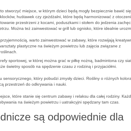
o stworzyć miejsce, w którym dzieci będą mogły bezpiecznie bawić si
locków, huśtawek czy zjeżdżalni, które będą harmonizować z otoczen
towanie przestrzeni z kocami, poduszkami i stołem do jedzenia zachęc
zu. Można też zainwestować w grill lub ognisko, które idealnie urozm
przyjemnością, warto zainwestować w zabawy, które rozwijają kreatywn
rsztaty plastyczne na świeżym powietrzu lub zajęcia związane z
oślinach.
refy sportowej, w której można grać w piłkę nożną, badmintona czy si
akże świetny sposób na spędzenie czasu z rodziną i przyjaciółmi.
sensorycznego, który pobudzi zmysły dzieci. Rośliny o różnych kolor
ą przestrzeń do odkrywania i nauki.
ce, które stanie się centrum zabawy i relaksu dla całej rodziny. Każd
rzebywania na świeżym powietrzu i uatrakcyjni spędzany tam czas.
odnicze są odpowiednie dla