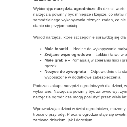
Wybierając
narzędzia ogrodnicze
dla dzieci, wart
narzędzia powinny być mniejsze i lżejsze, co ułatwi
samodzielnego wykonywania różnych zadań, co nie ty
stanie się przyjemnością.
Wśród narzędzi, które szczególnie sprawdzą się dla
Małe łopatki
– Idealne do wykopywania małyc
Zwijane węże ogrodowe
– Lekkie i łatwe w 
Małe grabie
– Pomagają w zbieraniu liści i g
rączek.
Nożyce do żywopłotu
– Odpowiednie dla sta
wyposażone w dodatkowe zabezpieczenia.
Podczas zakupu narzędzi ogrodniczych dla dzieci, wa
wykonane. Narzędzia powinny być zarówno wytrzymałe
narzędzia ogrodnicze mogą posłużyć przez wiele lat
Wprowadzając dzieci w świat ogrodnictwa, możemy nie
trosce o przyrodę. Praca w ogrodzie staje się świet
zarówno dzieciom, jak i dorosłym.