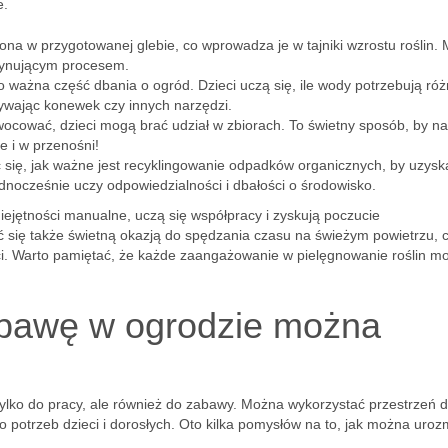
e.
na w przygotowanej glebie, co wprowadza je w tajniki wzrostu roślin.
scynującym procesem.
 ważna część dbania o ogród. Dzieci uczą się, ile wody potrzebują ró
żywając konewek czy innych narzędzi.
wocować, dzieci mogą brać udział w zbiorach. To świetny sposób, by n
e i w przenośni!
się, jak ważne jest recyklingowanie odpadków organicznych, by uzysk
ednocześnie uczy odpowiedzialności i dbałości o środowisko.
iejętności manualne, uczą się współpracy i zyskują poczucie
ć się także świetną okazją do spędzania czasu na świeżym powietrzu, 
i. Warto pamiętać, że każde zaangażowanie w pielęgnowanie roślin m
abawę w ogrodzie można
tylko do pracy, ale również do zabawy. Można wykorzystać przestrzeń 
 potrzeb dzieci i dorosłych. Oto kilka pomysłów na to, jak można uroz