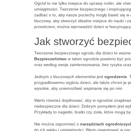
Ogród to nie tylko miejsce do uprawy roślin, ale rów
umiejętności. Tworzenie bezpiecznego i inspirująceg
zadbać o to, aby nasze pociechy mogły bawić się w o
kluczowy, aby stworzyć idealne miejsce do nauki i
przestrzeni, można wprowadzić dzieci w fascynujący
Jak stworzyć bezpiec
Tworzenie bezpiecznego ogrodu dla dzieci to ważne 
Bezpieczeństwo
w takim ogrodzie powinno być prio
oraz według swoje zainteresowania, bez ryzyka ura
Jednym z kluczowych elementów jest
ogrodzenie
. 
przypadkowemu wyjściu dzieci, ale także chroni je p
wysokie, aby uniemożliwić wspinanie się po nim.
Warto również dopilnować, aby w ogrodzie znajdowa
niebezpieczne dla dzieci. Dobrym pomysłem jest wyb
Przykłady to nagietki, bratki czy zioła, które mogą 
Nie można zapomnieć o
narzędziach ogrodniczyc
do ich wieku i umiejętności. Warto inwestować w na