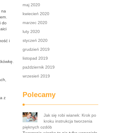
maj 2020
ę na
kwiecień 2020
iem.
marzec 2020
i do
aici
luty 2020
styczeń 2020
ość i
grudzień 2019
listopad 2019
atkówkę.
październik 2019
wrzesień 2019
ach,
Polecamy
a z
Jak się robi wianek: Krok po
kroku instrukcja tworzenia
pięknych ozdób