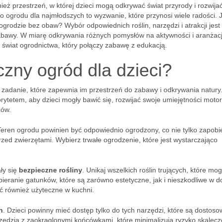
nież przestrzeń, w której dzieci mogą odkrywać świat przyrody i rozwija
o ogrodu dla najmłodszych to wyzwanie, które przynosi wiele radości. 
grodzie bez obaw? Wybór odpowiednich roślin, narzędzi i atrakcji jest
 zabawy. W miarę odkrywania różnych pomysłów na aktywności i aranżac
 świat ogrodnictwa, który połączy zabawę z edukacją.
zny ogród dla dzieci?
zadanie, które zapewnia im przestrzeń do zabawy i odkrywania natury
rytetem, aby dzieci mogły bawić się, rozwijać swoje umiejętności moto
zów.
Teren ogrodu powinien być odpowiednio ogrodzony, co nie tylko zapob
rzed zwierzętami. Wybierz trwałe ogrodzenie, które jest wystarczająco
ły się
bezpieczne rośliny
. Unikaj wszelkich roślin trujących, które mo
ieranie gatunków, które są zarówno estetyczne, jak i nieszkodliwe w d
być również użyteczne w kuchni.
h
. Dzieci powinny mieć dostęp tylko do tych narzędzi, które są dostos
rzędzia z zaokrąglonymi końcówkami, które minimalizują ryzyko skalecz