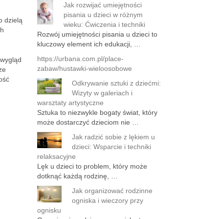
Jak rozwijać umiejętności
pisania u dzieci w różnym
 dzielą
wieku: Ćwiczenia i techniki
ch
Rozwój umiejętności pisania u dzieci to
kluczowy element ich edukacji, …
https://urbana.com.pl/place-
 wygląd
zabaw/hustawki-wieloosobowe
ze
ość
Odkrywanie sztuki z dziećmi:
Wizyty w galeriach i
warsztaty artystyczne
Sztuka to niezwykle bogaty świat, który
może dostarczyć dzieciom nie …
Jak radzić sobie z lękiem u
dzieci: Wsparcie i techniki
relaksacyjne
Lęk u dzieci to problem, który może
dotknąć każdą rodzinę, …
Jak organizować rodzinne
ogniska i wieczory przy
ognisku