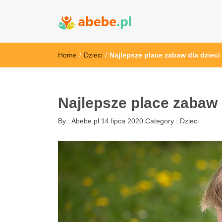
Abebe
Wszystko dla dzieci - Polska
Home
/
Dzieci
/
Najlepsze place zabaw dla dziec
Najlepsze place zabaw 
By :
Abebe.pl
14 lipca 2020
Category :
Dzieci