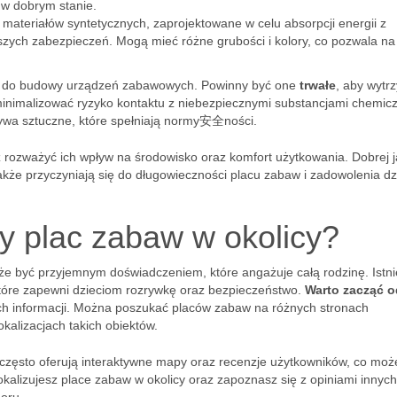
 w dobrym stanie.
materiałów syntetycznych, zaprojektowane w celu absorpcji energii z
jszych zabezpieczeń. Mogą mieć różne grubości i kolory, co pozwala na
e do budowy urządzeń zabawowych. Powinny być one
trwałe
, aby wytr
minimalizować ryzyko kontaktu z niebezpiecznymi substancjami chemic
zywa sztuczne, które spełniają normy安全ności.
ż rozważyć ich wpływ na środowisko oraz komfort użytkowania. Dobrej j
także przyczyniają się do długowieczności placu zabaw i zadowolenia dz
zy plac zabaw w okolicy?
e być przyjemnym doświadczeniem, które angażuje całą rodzinę. Istni
które zapewni dzieciom rozrywkę oraz bezpieczeństwo.
Warto zacząć o
ch informacji. Można poszukać placów zabaw na różnych stronach
lokalizacjach takich obiektów.
e często oferują interaktywne mapy oraz recenzje użytkowników, co moż
okalizujesz place zabaw w okolicy oraz zapoznasz się z opiniami innych