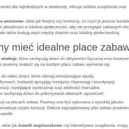
wnież dla najmłodszych w weekendy, oferuje solidne urządzenia oraz
ia sezonowe
, takie jak festyny czy konkursy, co czyni je jeszcze bardzi
zić aktualności w lokalnej społeczności, aby nie przegapić ciekawych inic
 ale także budują więzi między dziećmi oraz lokalną społecznością.
nny mieć idealne place zaba
 atrakcje
, które zachęcają dzieci do aktywności fizycznej oraz kreatyw
e powinny znaleźć się na każdym placu zabaw, wymienia się:
do wieku dzieci, które oferują emocjonujące zjazdy.
ormach; huśtawki sprzyjają rozwijaniu równowagi i koordynacji.
racji, rozwijające wyobraźnię oraz zdolności manualne.
re zachęcają dzieci do pokonywania własnych ograniczeń.
cji na placach zabaw. Powinny one być wykonane z wysokiej jakości
imalizuje ryzyko kontuzji. Dobrze zaprojektowany plac zabaw powinien
 upadki.
 takie jak
ścianki wspinaczkowe
czy interaktywne urządzenia, mogą