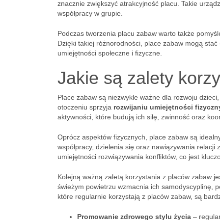
znacznie zwiększyć atrakcyjność placu. Takie urządze
współpracy w grupie.
Podczas tworzenia placu zabaw warto także pomyś
Dzięki takiej różnorodności, place zabaw mogą stać 
umiejętności społeczne i fizyczne.
Jakie są zalety kor
Place zabaw są niezwykle ważne dla rozwoju dzieci,
otoczeniu sprzyja
rozwijaniu umiejętności fizycz
aktywności, które budują ich siłę, zwinność oraz koo
Oprócz aspektów fizycznych, place zabaw są ideal
współpracy, dzielenia się oraz nawiązywania relacji
umiejętności rozwiązywania konfliktów, co jest kluczo
Kolejną ważną zaletą korzystania z placów zabaw j
świeżym powietrzu wzmacnia ich samodyscyplinę, pe
które regularnie korzystają z placów zabaw, są bardz
Promowanie zdrowego stylu życia
– regular