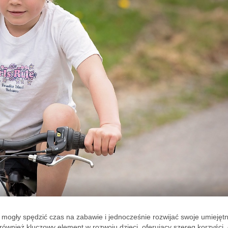
 mogły spędzić czas na zabawie i jednocześnie rozwijać swoje umiejęt
 również kluczowy element w rozwoju dzieci, oferujący szereg korzyści,