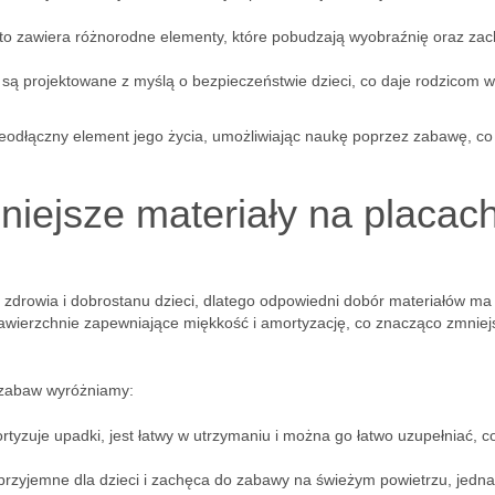
to zawiera różnorodne elementy, które pobudzają wyobraźnię oraz zac
ą projektowane z myślą o bezpieczeństwie dzieci, co daje rodzicom w
eodłączny element jego życia, umożliwiając naukę poprzez zabawę, co 
niejsze materiały na placac
 zdrowia i dobrostanu dzieci, dlatego odpowiedni dobór materiałów ma
wierzchnie zapewniające miękkość i amortyzację, co znacząco zmniej
 zabaw wyróżniamy:
rtyzuje upadki, jest łatwy w utrzymaniu i można go łatwo uzupełniać, c
t przyjemne dla dzieci i zachęca do zabawy na świeżym powietrzu, jedn