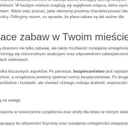
eśnikami. W każdym mieście znajdują się wyjątkowe miejsca, które wyró
eniem. Warto więc poznać, jakie elementy powinny charakteryzować ide
kolicy. Odkryjmy razem, co sprawia, że place zabaw są tak ważne dla
place zabaw w Twoim mieści
ą dzieciom nie tylko zabawę, ale także możliwość rozwijania umiejętnoś
różniają się różnorodnymi atrakcjami oraz odpowiednimi zabezpieczeni
ałach wiekowych.
kilka kluczowych aspektów. Po pierwsze,
bezpieczeństwo
jest najważn
hnie, a urządzenia powinny spełniać normy bezpieczeństwa. Po drugi
eżdżalnie i huśtawki, ale również różnego rodzaju drabinki, wspinaczki i
ją na uwagę:
sażony w nowoczesne urządzenia oraz strefy dla dzieci w różnym wiek
chęcający do aktywności fizycznej oraz rozwijania umiejętności związany