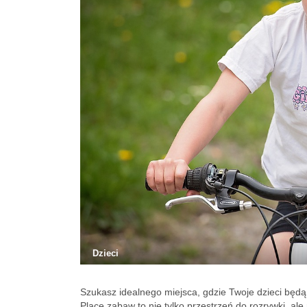
Dzieci
Szukasz idealnego miejsca, gdzie Twoje dzieci będą
Place zabaw to nie tylko przestrzeń do rozrywki, ale