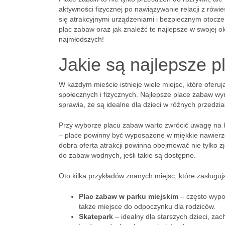
aktywności fizycznej po nawiązywanie relacji z rówi
się atrakcyjnymi urządzeniami i bezpiecznym otocz
plac zabaw oraz jak znaleźć te najlepsze w swojej o
najmłodszych!
Jakie są najlepsze 
W każdym mieście istnieje wiele miejsc, które oferuj
społecznych i fizycznych. Najlepsze place zabaw wy
sprawia, że są idealne dla dzieci w różnych przedzi
Przy wyborze placu zabaw warto zwrócić uwagę na 
– place powinny być wyposażone w miękkie nawierzc
dobra oferta atrakcji powinna obejmować nie tylko zj
do zabaw wodnych, jeśli takie są dostępne.
Oto kilka przykładów znanych miejsc, które zasługu
Plac zabaw w parku miejskim
– często wypo
także miejsce do odpoczynku dla rodziców.
Skatepark
– idealny dla starszych dzieci, za