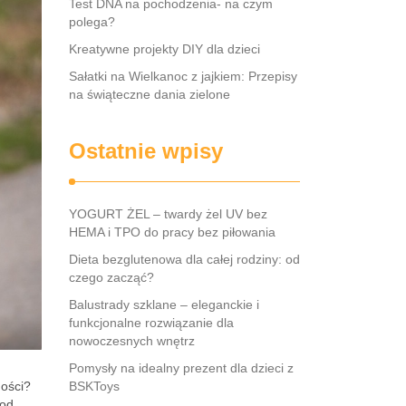
Test DNA na pochodzenia- na czym
polega?
Kreatywne projekty DIY dla dzieci
Sałatki na Wielkanoc z jajkiem: Przepisy
na świąteczne dania zielone
Ostatnie wpisy
YOGURT ŻEL – twardy żel UV bez
HEMA i TPO do pracy bez piłowania
Dieta bezglutenowa dla całej rodziny: od
czego zacząć?
Balustrady szklane – eleganckie i
funkcjonalne rozwiązanie dla
nowoczesnych wnętrz
Pomysły na idealny prezent dla dzieci z
ności?
BSKToys
 od