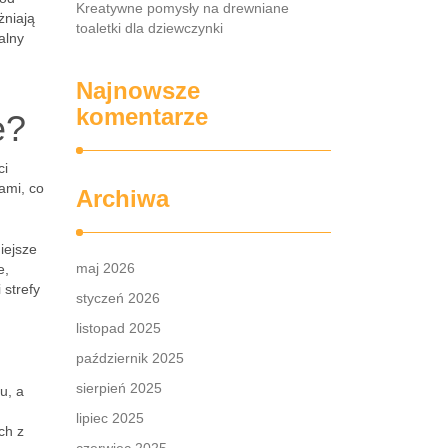
Kreatywne pomysły na drewniane
żniają
toaletki dla dziewczynki
alny
Najnowsze
komentarze
e?
ci
ami, co
Archiwa
iejsze
maj 2026
e,
 strefy
styczeń 2026
listopad 2025
październik 2025
sierpień 2025
u, a
lipiec 2025
ch z