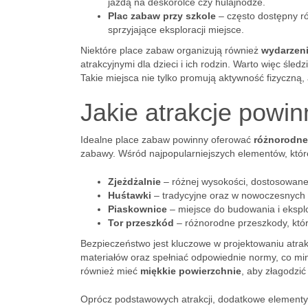
jazdą na deskorolce czy hulajnodze.
Plac zabaw przy szkole
– często dostępny ró
sprzyjające eksploracji miejsce.
Niektóre place zabaw organizują również
wydarzen
atrakcyjnymi dla dzieci i ich rodzin. Warto więc śled
Takie miejsca nie tylko promują aktywność fizyczną,
Jakie atrakcje powi
Idealne place zabaw powinny oferować
różnorodne
zabawy. Wśród najpopularniejszych elementów, któr
Zjeżdżalnie
– różnej wysokości, dostosowane 
Huśtawki
– tradycyjne oraz w nowoczesnych f
Piaskownice
– miejsce do budowania i eksplo
Tor przeszkód
– różnorodne przeszkody, któ
Bezpieczeństwo jest kluczowe w projektowaniu atrak
materiałów oraz spełniać odpowiednie normy, co min
również mieć
miękkie powierzchnie
, aby złagodzić
Oprócz podstawowych atrakcji, dodatkowe elementy,