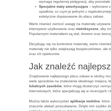
wymaga regularnej pielęgnacji, aby pozostało
Specjalne maty amortyzujące
– wykonane z 
upadków, co czyni je jednymi z najskutecznie
estetyczne dopasowanie do placu zabaw.
Warto również zwrócić uwagę na materiały używan
intensywne użytkowanie oraz
nietoksyczne
, aby z
Popularnymi materiałami są stal, drewno oraz twor
Decydując się na konkretne materiały, warto równie
materiały nie tylko zwiększają bezpieczeństwo, ale 
oraz ich opiekunów.
Jak znaleźć najleps
Znajdowanie najlepszego placu zabaw w okolicy moż
wiele sposobów na znalezienie idealnego miejsca, 
lokalnych zasobów
, które mogą dostarczyć cenny
internetowych, które specjalizują się w recenzjach i 
Można także wykorzystać
aplikacje mobilne
, któr
znacznie ułatwić poszukiwania. Dzięki nim szybko zl