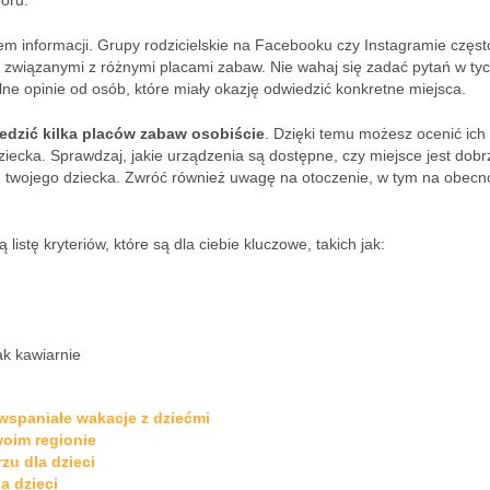
oru.
 informacji. Grupy rodzicielskie na Facebooku czy Instagramie często
 związanymi z różnymi placami zabaw. Nie wahaj się zadać pytań w ty
lne opinie od osób, które miały okazję odwiedzić konkretne miejsca.
edzić kilka placów zabaw osobiście
. Dzięki temu możesz ocenić ich
dziecka. Sprawdzaj, jakie urządzenia są dostępne, czy miejsce jest dobr
ku twojego dziecka. Zwróć również uwagę na otoczenie, w tym na obecn
stę kryteriów, które są dla ciebie kluczowe, takich jak:
ak kawiarnie
 wspaniałe wakacje z dziećmi
woim regionie
zu dla dzieci
a dzieci