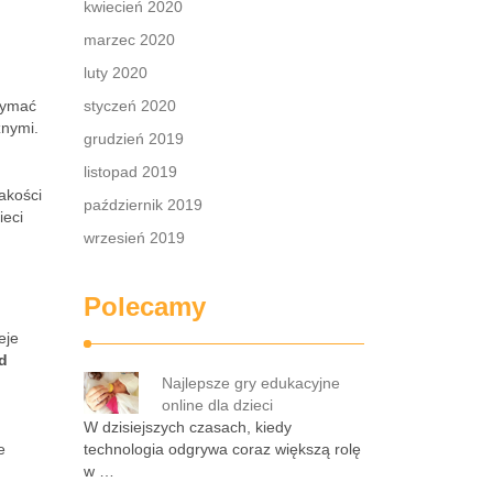
kwiecień 2020
marzec 2020
luty 2020
zymać
styczeń 2020
znymi.
grudzień 2019
listopad 2019
akości
październik 2019
ieci
wrzesień 2019
Polecamy
eje
d
Najlepsze gry edukacyjne
online dla dzieci
W dzisiejszych czasach, kiedy
e
technologia odgrywa coraz większą rolę
w …