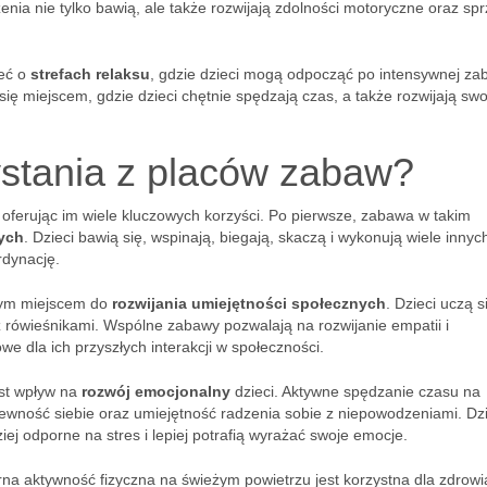
nia nie tylko bawią, ale także rozwijają zdolności motoryczne oraz spr
leć o
strefach relaksu
, gdzie dzieci mogą odpocząć po intensywnej za
się miejscem, gdzie dzieci chętnie spędzają czas, a także rozwijają swo
zystania z placów zabaw?
 oferując im wiele kluczowych korzyści. Po pierwsze, zabawa w takim
nych
. Dzieci bawią się, wspinają, biegają, skaczą i wykonują wiele innyc
rdynację.
nym miejscem do
rozwijania umiejętności społecznych
. Dzieci uczą s
 z rówieśnikami. Wspólne zabawy pozwalają na rozwijanie empatii i
we dla ich przyszłych interakcji w społeczności.
est wpływ na
rozwój emocjonalny
dzieci. Aktywne spędzanie czasu na
wność siebie oraz umiejętność radzenia sobie z niepowodzeniami. Dzi
iej odporne na stres i lepiej potrafią wyrażać swoje emocje.
na aktywność fizyczna na świeżym powietrzu jest korzystna dla zdrowia