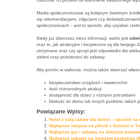
rodziców, co pozwoli na dokonanie świadomego wyb
Media społecznościowe są kolejnym świetnym źródłem
się rekomendacjami, zdjęciami czy doświadczeniami
społecznościach – jest to sposób, aby uzyskać rzete
Kiedy już zbierzesz nieco informacji, warto jest
odwi
oraz to, jak atrakcyjne i bezpieczne są dla twojego 
utrzymane oraz czy sprzęt jest odpowiedni dla wie
zieleni oraz przestrzeni do zabawy.
Aby pomóc w wyborze, można także stworzyć własną li
bezpieczeństwo urządzeń i nawierzchni
ilość różnorodnych atrakcji
dostępność dla dzieci z różnymi potrzebami
bliskość do domu lub innych punktów, takich j
Powiązane Wpisy:
Hotel z salą zabaw dla dzieci – sposób na
Najlepsze miejsca na piknik z dziećmi w T
Najlepsze gry i zabawy na świeżym powietr
Najlepsze zabawy na świeżym powietrzu dl