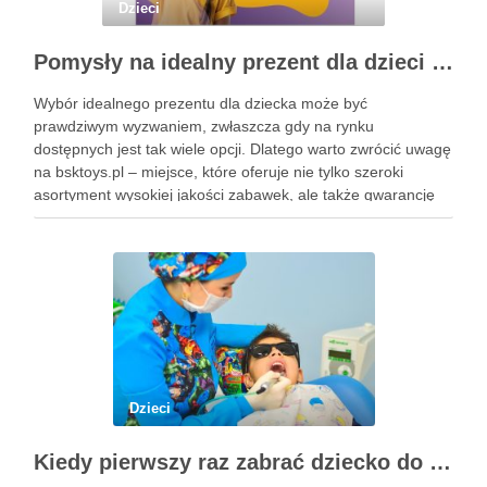
Dzieci
Pomysły na idealny prezent dla dzieci z BSKToys
Wybór idealnego prezentu dla dziecka może być
prawdziwym wyzwaniem, zwłaszcza gdy na rynku
dostępnych jest tak wiele opcji. Dlatego warto zwrócić uwagę
na bsktoys.pl – miejsce, które oferuje nie tylko szeroki
asortyment wysokiej jakości zabawek, ale także gwarancję
bezpieczeństwa i trwałości. Każdy rodzic pragnie, aby jego
pociecha miała zabawki, które …
Dzieci
Kiedy pierwszy raz zabrać dziecko do dentysty? Wskazówki dla rodziców