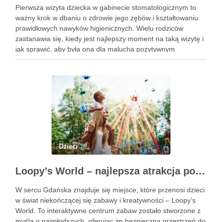
Pierwsza wizyta dziecka w gabinecie stomatologicznym to
ważny krok w dbaniu o zdrowie jego zębów i kształtowaniu
prawidłowych nawyków higienicznych. Wielu rodziców
zastanawia się, kiedy jest najlepszy moment na taką wizytę i
jak sprawić, aby była ona dla malucha pozytywnym
doświadczeniem. Na te pytania odpowiada doświadczony
stomatolog Olsztyn. Dlaczego wczesna …
Dzieci
Loopy’s World – najlepsza atrakcja pod dachem dla dzieci w Gdańsku
W sercu Gdańska znajduje się miejsce, które przenosi dzieci
w świat niekończącej się zabawy i kreatywności – Loopy’s
World. To interaktywne centrum zabaw zostało stworzone z
myślą o najmłodszych, oferując im bezpieczną przestrzeń do