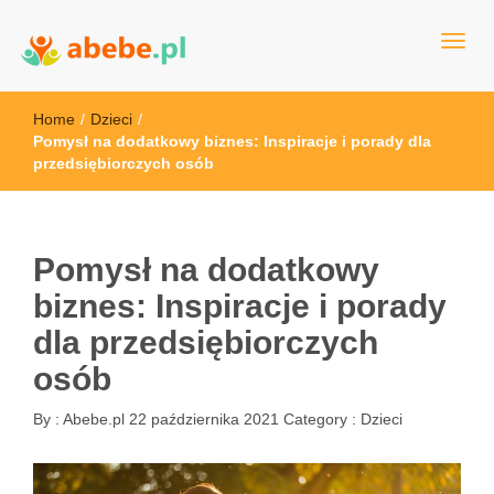
Wszystko dla dzieci - Polska
Abebe
Home
/
Dzieci
/
Pomysł na dodatkowy biznes: Inspiracje i porady dla
przedsiębiorczych osób
Pomysł na dodatkowy
biznes: Inspiracje i porady
dla przedsiębiorczych
osób
By :
Abebe.pl
22 października 2021
Category :
Dzieci