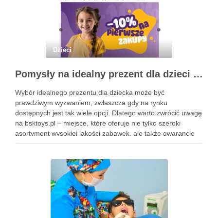
Dzieci
Pomysły na idealny prezent dla dzieci z BSKToys
Wybór idealnego prezentu dla dziecka może być
prawdziwym wyzwaniem, zwłaszcza gdy na rynku
dostępnych jest tak wiele opcji. Dlatego warto zwrócić uwagę
na bsktoys.pl – miejsce, które oferuje nie tylko szeroki
asortyment wysokiej jakości zabawek, ale także gwarancję
bezpieczeństwa i trwałości. Każdy rodzic pragnie, aby jego
pociecha miała zabawki, które …