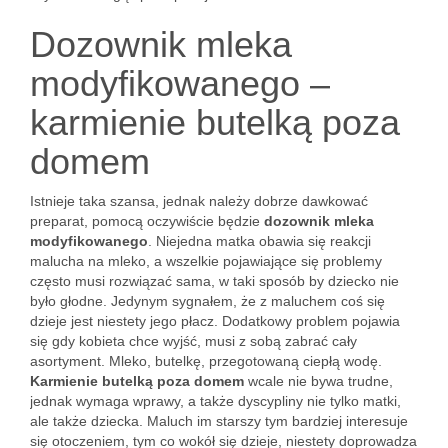
Dozownik mleka
modyfikowanego –
karmienie butelką poza
domem
Istnieje taka szansa, jednak należy dobrze dawkować
preparat, pomocą oczywiście będzie
dozownik mleka
modyfikowanego
. Niejedna matka obawia się reakcji
malucha na mleko, a wszelkie pojawiające się problemy
często musi rozwiązać sama, w taki sposób by dziecko nie
było głodne. Jedynym sygnałem, że z maluchem coś się
dzieje jest niestety jego płacz. Dodatkowy problem pojawia
się gdy kobieta chce wyjść, musi z sobą zabrać cały
asortyment. Mleko, butelkę, przegotowaną ciepłą wodę.
Karmienie butelką poza domem
wcale nie bywa trudne,
jednak wymaga wprawy, a także dyscypliny nie tylko matki,
ale także dziecka. Maluch im starszy tym bardziej interesuje
się otoczeniem, tym co wokół się dzieje, niestety doprowadza