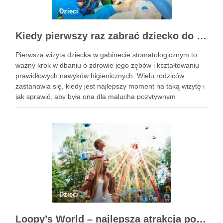
Dzieci
Kiedy pierwszy raz zabrać dziecko do dentysty? Wskazówki dla rodziców
Pierwsza wizyta dziecka w gabinecie stomatologicznym to
ważny krok w dbaniu o zdrowie jego zębów i kształtowaniu
prawidłowych nawyków higienicznych. Wielu rodziców
zastanawia się, kiedy jest najlepszy moment na taką wizytę i
jak sprawić, aby była ona dla malucha pozytywnym
doświadczeniem. Na te pytania odpowiada doświadczony
stomatolog Olsztyn. Dlaczego wczesna …
Dzieci
Loopy’s World – najlepsza atrakcja pod dachem dla dzieci w Gdańsku