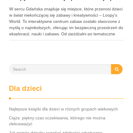
W sercu Gdańska znajduje się miejsce, które przenosi dzieci
w świat niekończącej się zabawy i kreatywności – Loopy’s
World. To interaktywne centrum zabaw zostało stworzone z
myślą o najmłodszych, oferując im bezpieczną przestrzeń do
eksploracji, nauki i zabawy. Od zjeżdżalni po tematyczne
strefy, Loopy’s World zaspokaja różnorodne potrzeby dzieci,
angażując …
Dla dzieci
Najlepsze książki dla dzieci w różnych grupach wiekowych
Ciąża: piękny czas oczekiwania, którego nie można
zlekceważyć
Jak pomóc dziecku rozwijać zdolności artystyczne