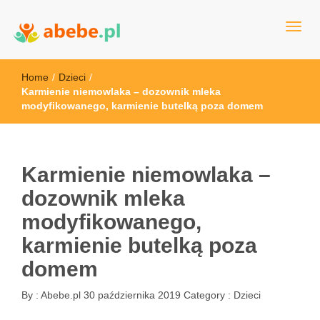
Wszystko dla dzieci - Polska
Abebe
Home
/
Dzieci
/
Karmienie niemowlaka – dozownik mleka
modyfikowanego, karmienie butelką poza domem
Karmienie niemowlaka –
dozownik mleka
modyfikowanego,
karmienie butelką poza
domem
By :
Abebe.pl
30 października 2019
Category :
Dzieci