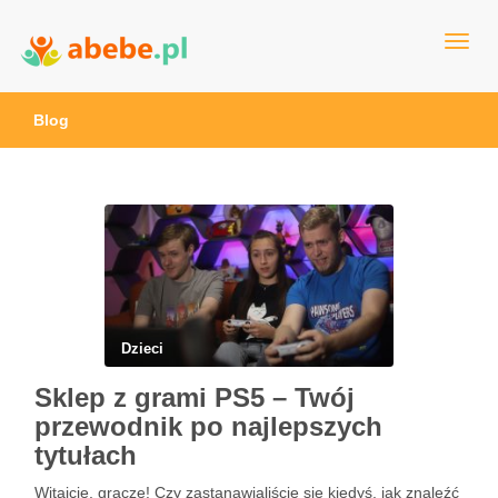
Wszystko dla dzieci - Polska
Abebe
Blog
Dzieci
Sklep z grami PS5 – Twój
przewodnik po najlepszych
tytułach
Witajcie, gracze! Czy zastanawialiście się kiedyś, jak znaleźć