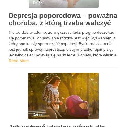
Dzieci
Depresja poporodowa – poważna
choroba, z którą trzeba walczyć
Nie od dziś wiadomo, że większość ludzi pragnie doczekać
się potomstwa. Zbudowanie rodziny jest więc wyzwaniem, z
który spotka się spora część populacji. Bycie rodzicem nie
jest jednak sprawą najprostszą, o czym przekonujemy się,
jak tylko dzieci pojawią się na świecie. Kobiety, które właśnie
zostały matkami, są obarczone dodatkowym ryzykiem …
Read More
Dzieci