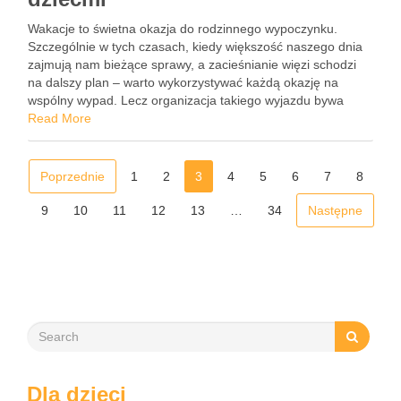
Wakacje to świetna okazja do rodzinnego wypoczynku.
Szczególnie w tych czasach, kiedy większość naszego dnia
zajmują nam bieżące sprawy, a zacieśnianie więzi schodzi
na dalszy plan – warto wykorzystywać każdą okazję na
wspólny wypad. Lecz organizacja takiego wyjazdu bywa
trudna. Jeśli jesteś rodzicem, to z pewnością wiesz, że
Read More
znalezienie kompromisu …
Poprzednie
1
2
3
4
5
6
7
8
9
10
11
12
13
…
34
Następne
Dla dzieci