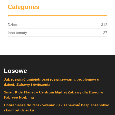
Categories
Dzieci
312
Inne tematy
27
Losowe
Jak rozwijać umiejętności rozwiązywania problemów u
dzieci: Zabawy i ćwiczenia
Smart Kids Planet – Centrum Mądrej Zabawy dla Dzieci w
Fabryce Norblina
Ochraniacze do raczkowania: Jak zapewnić bezpieczeństwo
i komfort dziecku