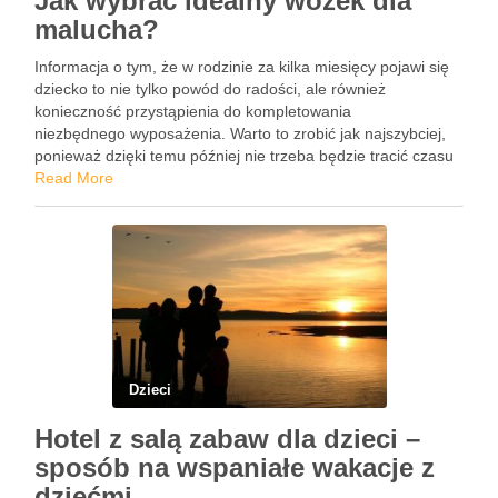
Jak wybrać idealny wózek dla
malucha?
Informacja o tym, że w rodzinie za kilka miesięcy pojawi się
dziecko to nie tylko powód do radości, ale również
konieczność przystąpienia do kompletowania
niezbędnego wyposażenia. Warto to zrobić jak najszybciej,
ponieważ dzięki temu później nie trzeba będzie tracić czasu
na szykowanie wyprawki czy wybieranie idealnego wózka.
Read More
Wózki dziecięce to zdecydowanie jeden z najważniejszych …
Dzieci
Hotel z salą zabaw dla dzieci –
sposób na wspaniałe wakacje z
dziećmi