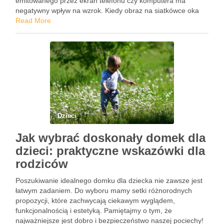
emitowanego przez ekran telefonu czy komputera ma
negatywny wpływ na wzrok. Kiedy obraz na siatkówce oka
nie jest odpowiednio skupiany, obraz staje się …
Read More
Dzieci
Jak wybrać doskonały domek dla
dzieci: praktyczne wskazówki dla
rodziców
Poszukiwanie idealnego domku dla dziecka nie zawsze jest
łatwym zadaniem. Do wyboru mamy setki różnorodnych
propozycji, które zachwycają ciekawym wyglądem,
funkcjonalnością i estetyką. Pamiętajmy o tym, że
najważniejsze jest dobro i bezpieczeństwo naszej pociechy!