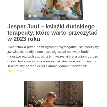
Dzieci
Jesper Juul – książki duńskiego
terapeuty, które warto przeczytać
w 2023 roku
Świat stawia przed nami ogromne wymagania. Nie tworzymy
już wiosek, każdy z nas stara się wziąć na swoje barki
mnóstwo różnych zadań, a tym wszystkim staraniom bardzo
często towarzyszy przekonanie, że właściwie nie robimy nic.
Ten smutny paradoks przełamują jednak przewodniki
Jespera Juula, zaklinacza rodzin, który przekonuje nas, że
Read More
dzieci …