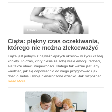
społecznościowych oraz jak promować zdrowe nawyki …
Dzieci
Ciąża: piękny czas oczekiwania,
którego nie można zlekceważyć
Ciąża jest jednym z najważniejszych okresów w życiu każdej
kobiety. To czas, który niesie ze sobą wiele emocji, radości,
ale także obaw i niepewności. Dlatego tak ważne jest, aby
wiedzieć, jak się odpowiednio do niego przygotować i jak
dbać o siebie i swoje nienarodzone dziecko. Jak rozpoznać
pierwsze oznaki ciąży? …
Read More