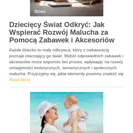
Dzieci
Dziecięcy Świat Odkryć: Jak
Wspierać Rozwój Malucha za
Pomocą Zabawek i Akcesoriów
Każde dziecko to mały odkrywca, który z ciekawością
poznaje otaczający go świat. Wybór odpowiednich zabawek i
akcesoriów może wspomóc ten proces, wpływając na rozwój
umiejętności motorycznych, sensorycznych i społecznych
malucha. Przyjrzyjmy się, jakie elementy powinny znaleźć się
w dziecięcym ekwipunku. Zabawki Sensoryczne: Stymulacja
Read More
Przez Zabawę Zabawki sensoryczne są skierowane na …