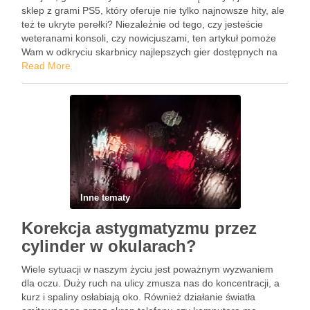
sklep z grami PS5, który oferuje nie tylko najnowsze hity, ale
też te ukryte perełki? Niezależnie od tego, czy jesteście
weteranami konsoli, czy nowicjuszami, ten artykuł pomoże
Wam w odkryciu skarbnicy najlepszych gier dostępnych na
rynku. Przygotujcie się na podróż, która zmieni …
Read More
Inne tematy
Korekcja astygmatyzmu przez
cylinder w okularach?
Wiele sytuacji w naszym życiu jest poważnym wyzwaniem
dla oczu. Duży ruch na ulicy zmusza nas do koncentracji, a
kurz i spaliny osłabiają oko. Również działanie światła