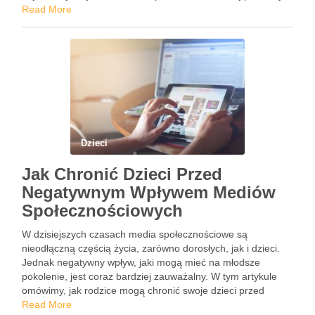
Jak zatem wybrać idealny domek dla dziecka? O czym
Read More
trzeba pamiętać?
Dzieci
Jak Chronić Dzieci Przed
Negatywnym Wpływem Mediów
Społecznościowych
W dzisiejszych czasach media społecznościowe są
nieodłączną częścią życia, zarówno dorosłych, jak i dzieci.
Jednak negatywny wpływ, jaki mogą mieć na młodsze
pokolenie, jest coraz bardziej zauważalny. W tym artykule
omówimy, jak rodzice mogą chronić swoje dzieci przed
szkodliwymi skutkami nadmiernego korzystania z mediów
Read More