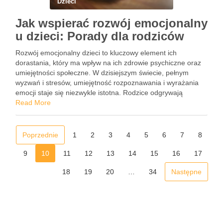
Dzieci
Jak wspierać rozwój emocjonalny
u dzieci: Porady dla rodziców
Rozwój emocjonalny dzieci to kluczowy element ich
dorastania, który ma wpływ na ich zdrowie psychiczne oraz
umiejętności społeczne. W dzisiejszym świecie, pełnym
wyzwań i stresów, umiejętność rozpoznawania i wyrażania
emocji staje się niezwykle istotna. Rodzice odgrywają
fundamentalną rolę w tym procesie, a ich wsparcie może
Read More
znacznie ułatwić dzieciom radzenie sobie …
Poprzednie
1
2
3
4
5
6
7
8
9
10
11
12
13
14
15
16
17
18
19
20
…
34
Następne