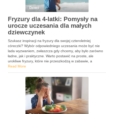
Dzieci
Fryzury dla 4-latki: Pomysły na
urocze uczesania dla małych
dziewczynek
Szukasz inspiracji na fryzury dla swojej czteroletniej
córeczki? Wybór odpowiedniego uczesania może być nie
lada wyzwaniem, zwłaszcza gdy chcemy, aby było zarówno
ładne, jak i praktyczne. Warto postawić na proste, ale
urokliwe fryzury, które nie przeszkodzą w zabawie, a
jednocześnie podkreślą dziecięcy styl. Kolorowe akcesoria
Read More
do włosów mogą dodać charakteru …