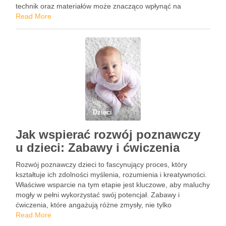
technik oraz materiałów może znacząco wpłynąć na
efektywność zajęć. Zorganizowanie przestrzeni, która
Read More
sprzyja twórczej pracy, oraz wybór inspirujących tematów to
…
Dzieci
Jak wspierać rozwój poznawczy
u dzieci: Zabawy i ćwiczenia
Rozwój poznawczy dzieci to fascynujący proces, który
kształtuje ich zdolności myślenia, rozumienia i kreatywności.
Właściwe wsparcie na tym etapie jest kluczowe, aby maluchy
mogły w pełni wykorzystać swój potencjał. Zabawy i
ćwiczenia, które angażują różne zmysły, nie tylko
rozweselają, ale również uczą, stając się naturalnym
Read More
narzędziem w codziennym życiu. Warto …