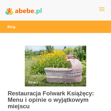
Wszystko dla dzieci - Polska
Abebe
Blog
Dzieci
Restauracja Folwark Książęcy:
Menu i opinie o wyjątkowym
miejscu