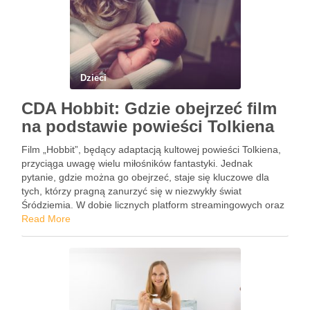
Dzieci
CDA Hobbit: Gdzie obejrzeć film
na podstawie powieści Tolkiena
Film „Hobbit”, będący adaptacją kultowej powieści Tolkiena,
przyciąga uwagę wielu miłośników fantastyki. Jednak
pytanie, gdzie można go obejrzeć, staje się kluczowe dla
tych, którzy pragną zanurzyć się w niezwykły świat
Śródziemia. W dobie licznych platform streamingowych oraz
kinowych premier, zrozumienie dostępnych opcji może być
Read More
nieco przytłaczające. Każdy fan ma swoje …