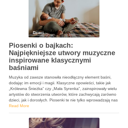
Dzieci
Piosenki o bajkach:
Najpiękniejsze utwory muzyczne
inspirowane klasycznymi
baśniami
Muzyka od zawsze stanowiła nieodłączny element baśni,
dodając im emocji i magii. Klasyczne opowieści, takie jak
„Królewna Śnieżka” czy „Mała Syrenka”, zainspirowały wielu
artystów do stworzenia utworów, które zachwycają zarówno
dzieci, jak i dorosłych. Piosenki te nie tylko wprowadzają nas
w niezwykły świat fantazji, ale także niosą ze sobą ważne …
Read More