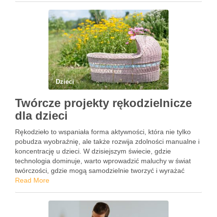
Dzieci
Twórcze projekty rękodzielnicze
dla dzieci
Rękodzieło to wspaniała forma aktywności, która nie tylko
pobudza wyobraźnię, ale także rozwija zdolności manualne i
koncentrację u dzieci. W dzisiejszym świecie, gdzie
technologia dominuje, warto wprowadzić maluchy w świat
twórczości, gdzie mogą samodzielnie tworzyć i wyrażać
swoje emocje. Wybór odpowiednich materiałów oraz
Read More
projektów dostosowanych do wieku i zainteresowań dziecka
…