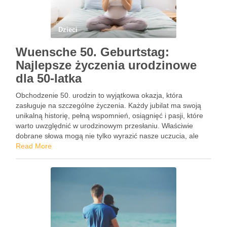
Dzieci
Wuensche 50. Geburtstag:
Najlepsze życzenia urodzinowe
dla 50-latka
Obchodzenie 50. urodzin to wyjątkowa okazja, która
zasługuje na szczególne życzenia. Każdy jubilat ma swoją
unikalną historię, pełną wspomnień, osiągnięć i pasji, które
warto uwzględnić w urodzinowym przesłaniu. Właściwie
dobrane słowa mogą nie tylko wyrazić nasze uczucia, ale
również dodać radości i humoru do tego ważnego dnia. W
Read More
artykule znajdziesz …