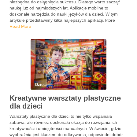
niezbędna do osiągnięcia sukcesu. Dlatego warto zacząć
naukę już od najmłodszych lat. Aplikacje mobilne to
doskonałe narzędzia do nauki języków dla dzieci. W tym
artykule przedstawimy kilka najlepszych aplikacji, które
pomogą dziecku w nauce języka. Dla dzieci w wieku
Read More
przedszkolnym Najmłodsze dzieci wymagają …
Dzieci
Kreatywne warsztaty plastyczne
dla dzieci
Warsztaty plastyczne dla dzieci to nie tylko wspaniała
zabawa, ale również doskonała okazja do rozwijania ich
kreatywności i umiejętności manualnych. W świecie, gdzie
wyobraźnia jest kluczem do odkrywania, odpowiedni dobór