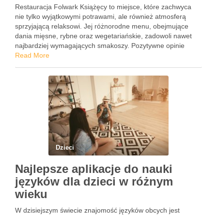
Restauracja Folwark Książęcy to miejsce, które zachwyca
nie tylko wyjątkowymi potrawami, ale również atmosferą
sprzyjającą relaksowi. Jej różnorodne menu, obejmujące
dania mięsne, rybne oraz wegetariańskie, zadowoli nawet
najbardziej wymagających smakoszy. Pozytywne opinie
gości potwierdzają wysoką jakość serwowanych potraw oraz
Read More
profesjonalną obsługę. Warto również zwrócić uwagę na
ceny, które są dostosowane …
Dzieci
Najlepsze aplikacje do nauki
języków dla dzieci w różnym
wieku
W dzisiejszym świecie znajomość języków obcych jest