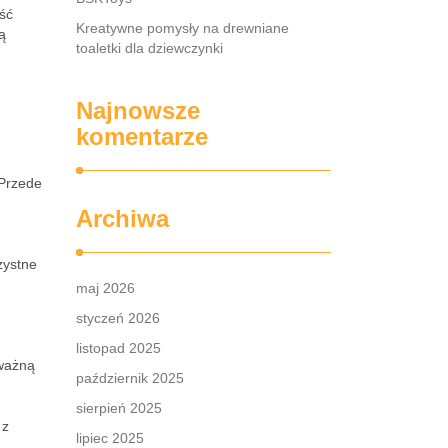
ość
Kreatywne pomysły na drewniane
ą
toaletki dla dziewczynki
Najnowsze
komentarze
 Przede
Archiwa
rzystne
maj 2026
styczeń 2026
listopad 2025
 ważną
październik 2025
sierpień 2025
 z
lipiec 2025