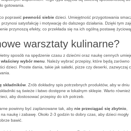
do gotowania.
ąco poprawić
pewność siebie
dzieci. Umiejętność przygotowania smac
 przynosi satysfakcję i motywację do dalszego działania. Dzięki tym za
enie przynoszą efekty, co przekłada się na ich ogólną postawę życiową
owe warsztaty kulinarne?
ietny sposób na spędzenie czasu z dziećmi oraz naukę cennych umiej
t
właściwy wybór menu
. Należy wybrać przepisy, które będą zarówno
ci dzieci. Proste dania, takie jak sałatki, pizze czy deserki, zazwyczaj 
wania.
tę składników
. Zrób dokładny spis potrzebnych produktów, aby w dniu
składniki są świeże i łatwo dostępne w lokalnym sklepie. Warto również
eci, aby dostosować przepisy do ich potrzeb.
inarne powinny być zaplanowane tak, aby
nie przeciągać się zbytnio
,
na naukę i zabawę. Około 2-3 godzin to dobry czas, aby dzieci mogły
obrze bawić.