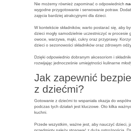
Nie możemy również zapominać o odpowiednich
na
wygodne przygotowanie i serwowanie potraw. Dodatk
zajęcia bardziej atrakcyjnymi dla dzieci.
W kontekście składników, warto postarać się, aby b
dzieci mogły samodzielnie uczestniczyć w procesie g
owoce, warzywa, mąki, cukry oraz przyprawy. Korzy
dzieci o sezonowości składników oraz zdrowym odży
Dzięki odpowiednio dobranym akcesoriom i składniko
rozwijając jednocześnie umiejętności kulinarne mło
Jak zapewnić bezpi
z dziećmi?
Gotowanie z dziećmi to wspaniała okazja do wspól
podczas tych działań jest kluczowe. Oto kilka ważn
kuchni.
Przede wszystkim, ważne jest, aby nauczyć dzieci, j
przedmioty należy stosować z dużą ostrożnością. D