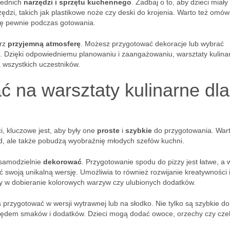
iednich
narzędzi i sprzętu kuchennego
. Zadbaj o to, aby dzieci miały
dzi, takich jak plastikowe noże czy deski do krojenia. Warto też omów
się pewnie podczas gotowania.
órz
przyjemną atmosferę
. Możesz przygotować dekoracje lub wybrać
. Dzięki odpowiedniemu planowaniu i zaangażowaniu, warsztaty kulina
wszystkich uczestników.
ć na warsztaty kulinarne dla
i, kluczowe jest, aby były one
proste
i
szybkie
do przygotowania. War
ód, ale także pobudzą wyobraźnię młodych szefów kuchni.
 samodzielnie
dekorować
. Przygotowanie spodu do pizzy jest łatwe, a 
 swoją unikalną wersję. Umożliwia to również rozwijanie kreatywności 
 w dobieranie kolorowych warzyw czy ulubionych dodatków.
 przygotować w wersji wytrawnej lub na słodko. Nie tylko są szybkie do
ględem smaków i dodatków. Dzieci mogą dodać owoce, orzechy czy cze