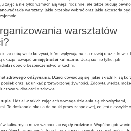
aju zajęcia nie tylko wzmacniają więzi rodzinne, ale także budują pewn
lanować takie warsztaty, jakie przepisy wybrać oraz jakie akcesoria będ
rzyjemnie.
 organizowania warsztatów
i?
sie ze sobą wiele korzyści, które wpływają na ich rozwój oraz zdrowie.
ą okazję rozwijać
umiejętności kulinarne
. Uczą się nie tylko, jak
adniki i dbać o bezpieczeństwo w kuchni.
emat
zdrowego odżywiania
. Dzieci dowiadują się, jakie składniki są ko
posiłek oraz jak unikać przetworzonej żywności. Zdobyta wiedza może
kluczowe w dbałości o zdrowie.
rupie
. Udział w takich zajęciach wymaga dzielenia się obowiązkami,
i. To doskonała okazja do nauki pracy zespołowej, co jest niezwykle
atów kulinarnych może wzmacniać
węzły rodzinne
. Wspólne gotowanie
 i wspólnych wspomnień. Tego typu zajęcia są świetną sposobnością do